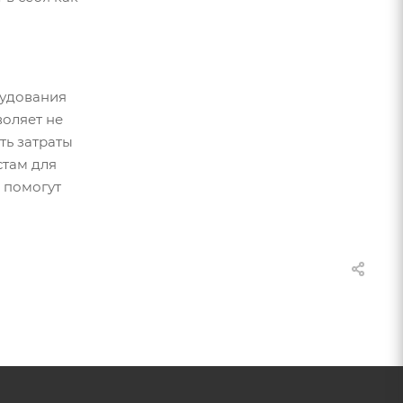
рудования
воляет не
ть затраты
стам для
 помогут