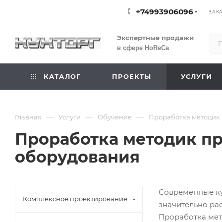
+74993906096
ЗАК
Экспертные продажи
в сфере HoReCa
КАТАЛОГ
ПРОЕКТЫ
УСЛУГИ
—
—
—
Главная
Услуги
Обучение
Проработка методик
Проработка методик п
оборудования
Современные ку
Комплексное проектирование
значительно ра
Проработка мет