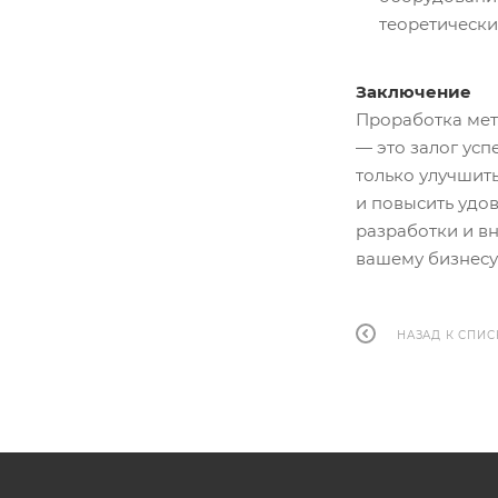
теоретически
Заключение
Проработка мет
— это залог ус
только улучшить
и повысить удо
разработки и в
вашему бизнесу
НАЗАД К СПИС