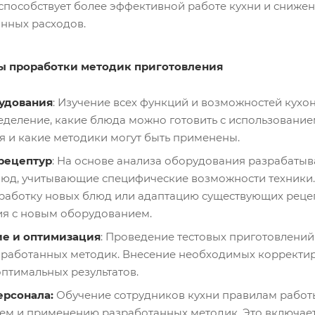
 способствует более эффективной работе кухни и сниже
нных расходов.
ы проработки методик приготовления
удования
: Изучение всех функций и возможностей кухо
еделение, какие блюда можно готовить с использовани
 и какие методики могут быть применены.
рецептур
: На основе анализа оборудования разрабаты
юд, учитывающие специфические возможности техники.
работку новых блюд или адаптацию существующих реце
ия с новым оборудованием.
ие и оптимизация
: Проведение тестовых приготовлений
зработанных методик. Внесение необходимых корректи
птимальных результатов.
ерсонала:
Обучение сотрудников кухни правилам работ
м и применению разработанных методик. Это включает 