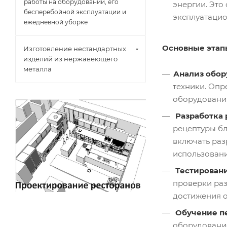
работы на оборудовании, его
энергии. Это
бесперебойной эксплуатации и
эксплуатацио
ежедневной уборке
Основные этап
Изготовление нестандартных
изделий из нержавеющего
металла
Анализ обор
техники. Опр
оборудования
Разработка 
рецептуры бл
включать раз
использован
Тестирован
проверки ра
достижения о
Обучение п
оборудование