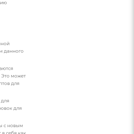
нию
нной
ем данного
ваются
 Это может
птов для
 для
ровок для
ы с новым
в себя как