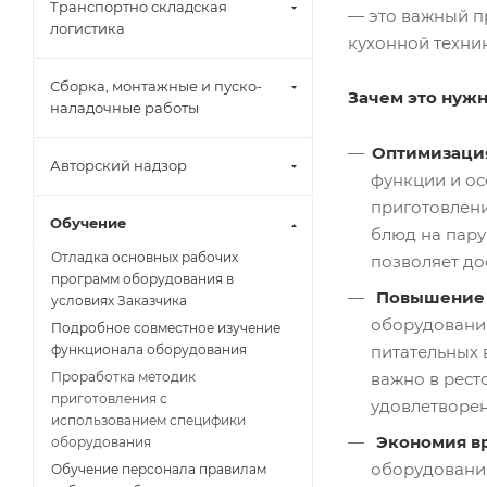
Транспортно складская
— это важный п
логистика
кухонной техник
Сборка, монтажные и пуско-
Зачем это нуж
наладочные работы
Оптимизация
Авторский надзор
функции и ос
приготовлени
Обучение
блюд на пару
Отладка основных рабочих
позволяет до
программ оборудования в
Повышение 
условиях Заказчика
оборудовани
Подробное совместное изучение
функционала оборудования
питательных 
Проработка методик
важно в рест
приготовления с
удовлетворен
использованием специфики
Экономия в
оборудования
оборудования
Обучение персонала правилам