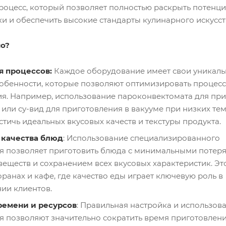
роцесс, который позволяет полностью раскрыть потенц
и и обеспечить высокие стандарты кулинарного искусст
но?
 процессов:
Каждое оборудование имеет свои уникал
обенности, которые позволяют оптимизировать процесс
я. Например, использование пароконвектомата для пр
 или су-вид для приготовления в вакууме при низких те
стичь идеальных вкусовых качеств и текстуры продукта.
качества блюд
: Использование специализированного
я позволяет приготовить блюда с минимальными потер
веществ и сохранением всех вкусовых характеристик. Э
оранах и кафе, где качество еды играет ключевую роль в
ии клиентов.
ремени и ресурсов
: Правильная настройка и использов
 позволяют значительно сократить время приготовлени