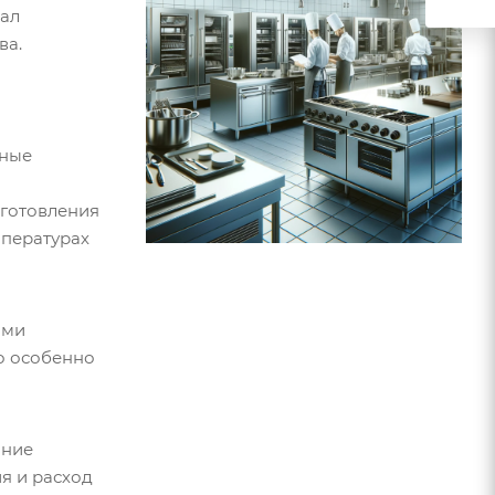
иал
ва.
ьные
иготовления
мпературах
ями
то особенно
ание
я и расход