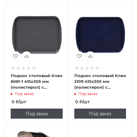
Поднос столовый Клен
Поднос столовый Клен
6061-1 415х305 мм
2109 415х305 мм
(полистирол) с
(полистирол) с
ручками серый
ручками темно-синий
Под заказ
Под заказ
0
₽
/шт
0
₽
/шт
Под заказ
Под заказ