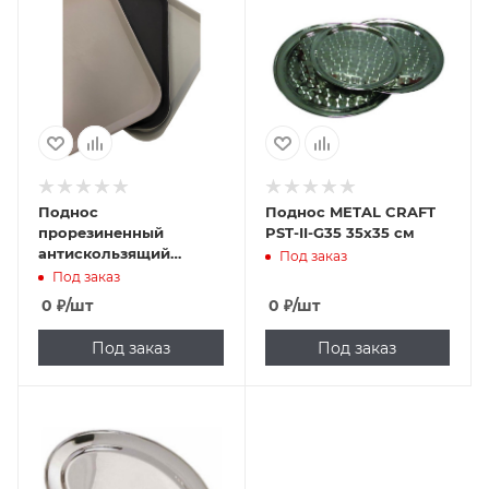
Поднос
Поднос METAL CRAFT
прорезиненный
PST-II-G35 35х35 см
антискользящий
Под заказ
NORMA C2821
Под заказ
0
₽
/шт
0
₽
/шт
Под заказ
Под заказ