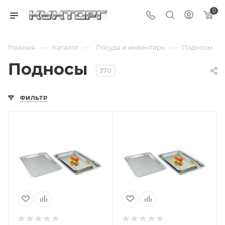
0
—
—
—
Главная
Каталог
Посуда и инвентарь
Подносы
Подносы
370
ФИЛЬТР