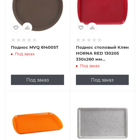
Поднос MVQ 61400ST
Поднос столовый Клен
HORNA RED 130205
Под заказ
330х260 мм
(полистирол)
Под заказ
вишневый
Под заказ
Под заказ
Подпись к товару
Подпись к товару
Оранжевый
Гранит