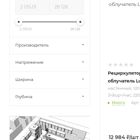
настенный; 12
м<sup>​3</sup>
час; 220 В
2 015.01
28 128
Производитель
Напряжение
Рециркулято
Ширина
облучатель Lu
настенный; 120
3</sup>/час; 22
Глубина
Много
Арт.
12 984
₽
/шт