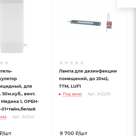
тель-
Лампа для дезинфекции
кулятор
помещений, до 20м2,
ицидный, для
ТТМ, LUF1
50м.куб., вент.
Под заказ
Арт.: 342239
 Медика 1, ОРБН-
"-01+тайм,белый
каз
Арт.: 342241
₽
/шт
9 700
₽
/шт