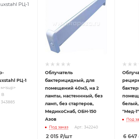
0
/
р-
Облучатель
Облуча
xstahl РЦ-1
бактерицидный, для
рецир
 м<sup>​
помещений 40м3, на 2
бактер
0 В
лампы, настеннный, без
помещ. 
: 343885
ламп, без стартеров,
белый,
МедикоСнаб, ОБН-150
"Мед-1
Азов
Под за
Под заказ
Арт.: 342240
2 015
₽
/шт
6 647