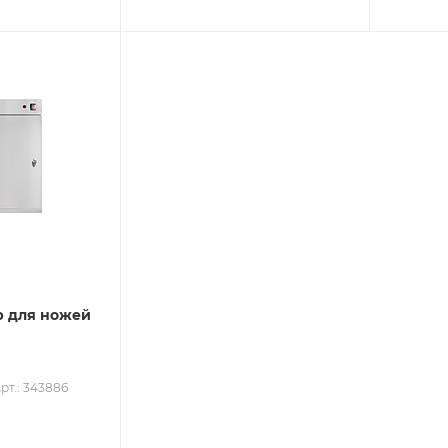
ру
р для ножей
рт.: 343886