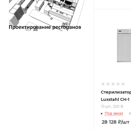
Подпись к това
15 шт.; 220 В
Стерилизато
Luxstahl СН-1
15 шт.; 220 В
Под заказ
А
28 128
₽
/шт