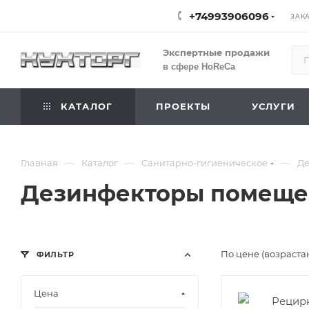
+74993906096
ЗАК
Экспертные продажи
в сфере HoReCa
КАТАЛОГ
ПРОЕКТЫ
УСЛУГИ
—
—
—
Главная
Каталог
Санитарно-гигиеническое
Де
Дезинфекторы помещ
По цене (возраста
ФИЛЬТР
Цена
Подпись к това