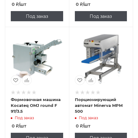
0
₽
/шт
0
₽
/шт
Под заказ
Под заказ
Формовочная машина
Порционирующий
Kocateq OMJ round F
автомат Minerva MPM
97/3.5
500
Под заказ
Под заказ
0
₽
/шт
0
₽
/шт