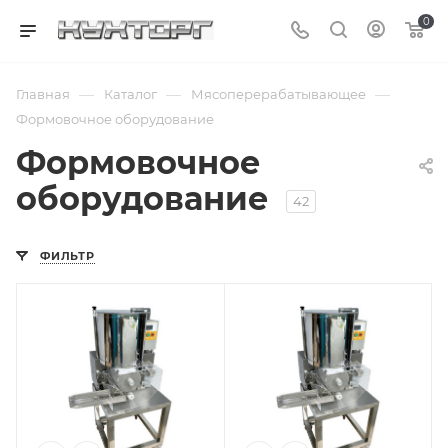
0
—
—
—
Главная
Каталог
Мясоперерабатывающее
Формовочное оборудование
Формовочное
оборудование
42
ФИЛЬТР