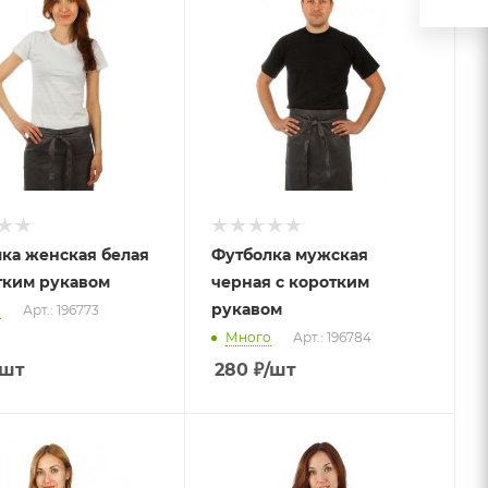
ка женская белая
Футболка мужская
тким рукавом
черная с коротким
рукавом
о
Арт.: 196773
Много
Арт.: 196784
/шт
280
₽
/шт