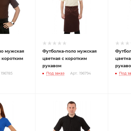
ло мужская
Футболка-поло мужская
Футбол
с коротким
цветная с коротким
цветна
рукавом
рукав
: 196785
Под заказ
Арт.: 196794
Под за