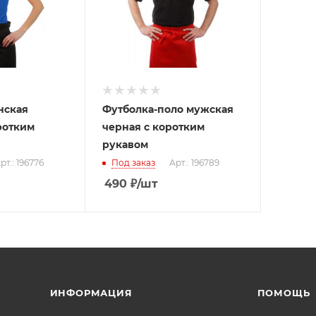
нская
Футболка-поло мужская
ротким
черная с коротким
рукавом
рт.: 196776
Под заказ
Арт.: 196789
490
₽
/шт
ИНФОРМАЦИЯ
ПОМОЩЬ