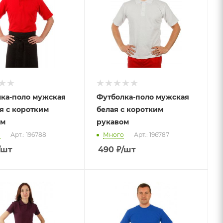
ка-поло мужская
Футболка-поло мужская
я с коротким
белая с коротким
ом
рукавом
о
Арт.: 196788
Много
Арт.: 196787
/шт
490
₽
/шт