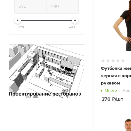
270
490
Футболка же
черная с кор
рукавом
Много
Арт.
270
₽
/шт