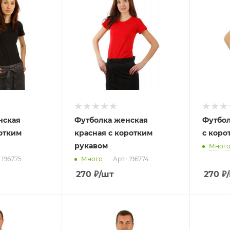
нская
Футболка женская
Футбол
отким
красная с коротким
с коро
рукавом
Мног
: 196775
Много
Арт.: 196774
270
₽
/шт
270
₽