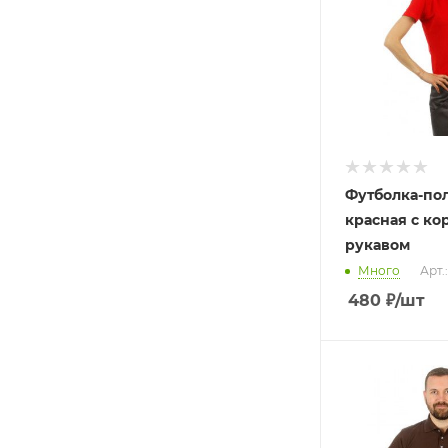
Футболка-по
красная с ко
рукавом
Много
Арт.
480
₽
/шт