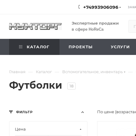
+74993906096
ЗАК
Экспертные продажи
в сфере HoReCa
КАТАЛОГ
ПРОЕКТЫ
УСЛУГИ
—
—
—
Главная
Каталог
Вспомогательное, инвентарь
Футболки
18
По цене (возраста
ФИЛЬТР
Цена