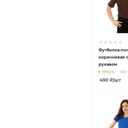
Футболка-по
коричневая 
рукавом
Много
Арт.
490
₽
/шт