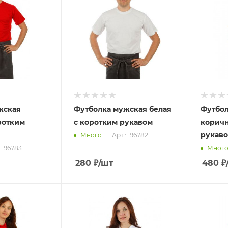
жская
Футболка мужская белая
Футбол
ротким
с коротким рукавом
коричн
рукав
Много
Арт.: 196782
: 196783
Мног
280
₽
/шт
480
₽