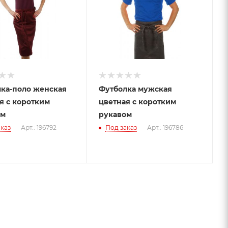
ка-поло женская
Футболка мужская
я с коротким
цветная с коротким
ом
рукавом
каз
Арт.: 196792
Под заказ
Арт.: 196786