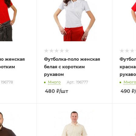
ло женская
Футболка-поло женская
Футбол
ротким
белая с коротким
красна
рукавом
рукав
: 196778
Много
Арт.: 196777
Мног
480
₽
/шт
490
₽