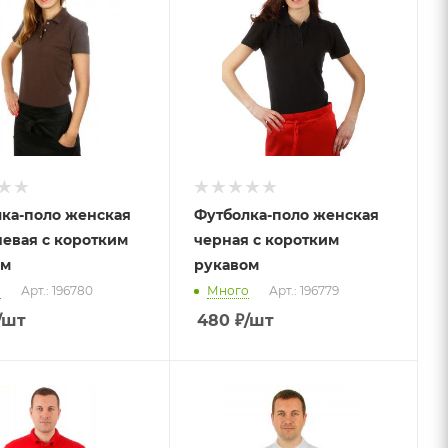
ка-поло женская
Футболка-поло женская
евая с коротким
черная с коротким
ом
рукавом
о
Арт.: 196780
Много
Арт.: 196779
/шт
480
₽
/шт