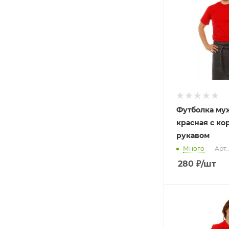
Футболка му
красная с ко
рукавом
Много
Арт.
280
₽
/шт