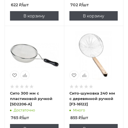
622
₽
/шт
702
₽
/шт
В корзину
В корзину
Сито 300 мм с
Сито-шумовка 240 мм
пластиковой ручкой
с деревянной ручкой
[SD2206-A]
[F3-16122]
Достаточно
Много
765
₽
/шт
855
₽
/шт