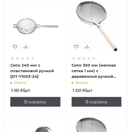
Сито 240 мм с
Сито 350 мм (мелкая
пластиковой ручкой
сетка 1 мм) с
[DT-Y1003-24]
деревянной ручкой
[DT-Y1801-35]
Много
Много
1 151
₽
/шт
1 221
₽
/шт
В корзину
В корзину