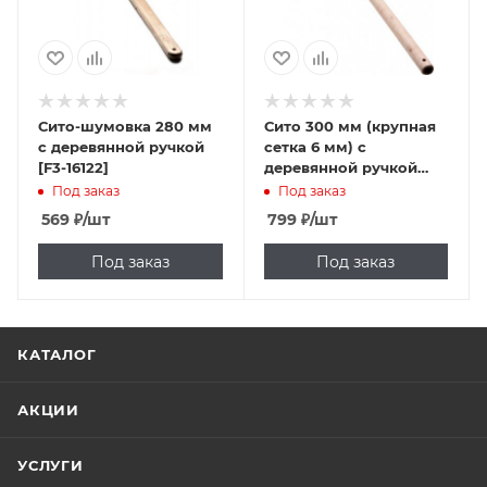
Сито-шумовка 280 мм
Сито 300 мм (крупная
с деревянной ручкой
сетка 6 мм) с
[F3-16122]
деревянной ручкой
[DT-Y1801-30]
Под заказ
Под заказ
569
₽
/шт
799
₽
/шт
Под заказ
Под заказ
КАТАЛОГ
АКЦИИ
УСЛУГИ