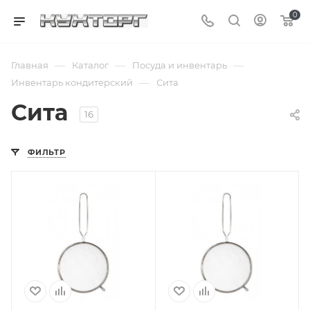
0
—
—
—
Главная
Каталог
Посуда и инвентарь
—
Инвентарь кондитерский
Сита
Сита
16
ФИЛЬТР