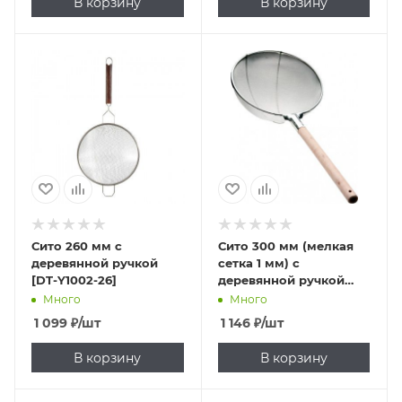
В корзину
В корзину
Сито 260 мм с
Сито 300 мм (мелкая
деревянной ручкой
сетка 1 мм) с
[DT-Y1002-26]
деревянной ручкой
[DT-Y1801-30]
Много
Много
1 099
₽
/шт
1 146
₽
/шт
В корзину
В корзину