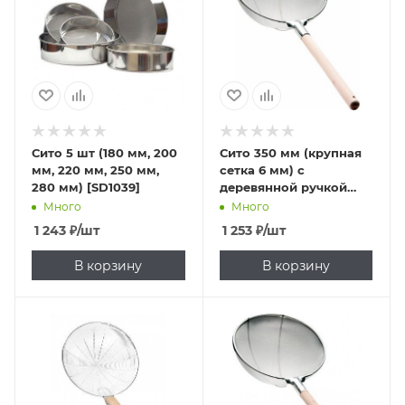
Сито 5 шт (180 мм, 200
Сито 350 мм (крупная
мм, 220 мм, 250 мм,
сетка 6 мм) с
280 мм) [SD1039]
деревянной ручкой
[DT-Y1801-35]
Много
Много
1 243
₽
/шт
1 253
₽
/шт
В корзину
В корзину