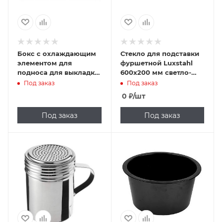
Бокс с охлаждающим
Стекло для подставки
элементом для
фуршетной Luxstahl
подноса для выкладки
600х200 мм светло-
Sunnex MSSCP-1/1
голубое
Под заказ
Под заказ
(нерж. сталь)
0
₽
/шт
Под заказ
Под заказ