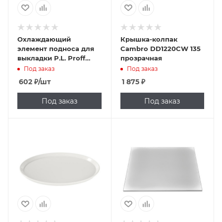
Охлаждающий
Крышка-колпак
элемент подноса для
Cambro DD1220CW 135
выкладки P.L. Proff
прозрачная
Cuisine CIB2412 20х12х3
Под заказ
Под заказ
см (пластик)
602
₽
/шт
1 875
₽
Под заказ
Под заказ
Подпись к товару
Черный