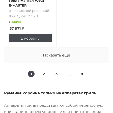
Гриль-мангал WeGrill
E-MASTER
с подвижной решеткой;
850 °C; 220; 2.4 кВт
Мало
57 971
₽
В корзину
Показать еще
1
2
3
8
Румяная корочка только на аппаратах гриль
Аппараты гриль представляют собой переносную
или стационарную установку для приготовления