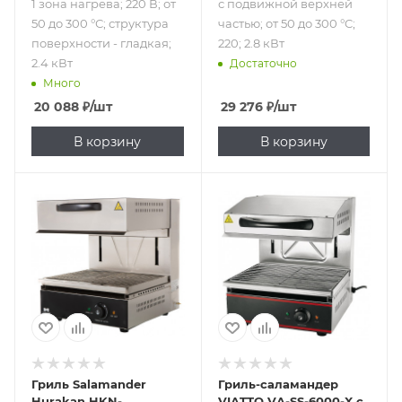
1 зона нагрева; 220 В; от
с подвижной верхней
50 до 300 °С; структура
частью; от 50 до 300 °C;
поверхности - гладкая;
220; 2.8 кВт
2.4 кВт
Достаточно
Много
20 088
₽
/шт
29 276
₽
/шт
В корзину
В корзину
Подпись к товару
Подпись к товару
с подвижной
с подвижной
верхней частью;
верхней частью;
от 50 до 300 °C;
от 50 до 300 °C;
220; 2.8 кВт
220 В; 4 кВт
Гриль Salamander
Гриль-саламандер
Hurakan HKN-
VIATTO VA-SS-6000-X с