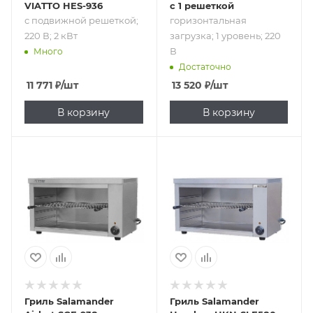
VIATTO HES-936
с 1 решеткой
с подвижной решеткой;
горизонтальная
220 В; 2 кВт
загрузка; 1 уровень; 220
В
Много
Достаточно
11 771
₽
/шт
13 520
₽
/шт
В корзину
В корзину
Подпись к товару
Подпись к товару
с подвижной
с подвижной
решеткой; от 50
решеткой; от 50
до 300 °C; 220; 2.2
до 300 °C; 220; 2.2
кВт
кВт
Гриль Salamander
Гриль Salamander