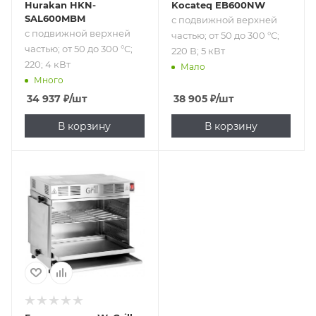
Hurakan HKN-
Kocateq EB600NW
SAL600MBM
с подвижной верхней
с подвижной верхней
частью; от 50 до 300 °C;
частью; от 50 до 300 °C;
220 В; 5 кВт
220; 4 кВт
Мало
Много
34 937
₽
/шт
38 905
₽
/шт
В корзину
В корзину
Подпись к товару
с подвижной
решеткой; 850 °C;
220; 2.4 кВт