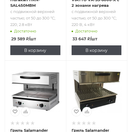
SAL450MBM
2 зонами нагрева
с подвижной верхней
с подвижной верхней
частью; от 50 до 300 °C;
частью; от 50 до 300 °C;
220; 2.8 кВт
220 В; 4 кВт
Достаточно
Достаточно
29 589
₽
/шт
33 647
₽
/шт
В корзину
В корзину
Подпись к товару
Подпись к товару
с подвижной
с подвижной
верхней частью;
верхней частью;
от 50 до 300 °C;
от 50 до 300 °C;
220; 2.8 кВт
220; 4 кВт
Гриль Salamander
Гриль Salamander