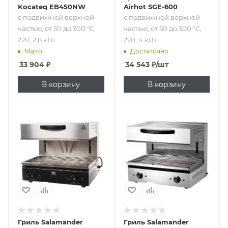
Kocateq EB450NW
Airhot SGE-600
с подвижной верхней
с подвижной верхней
частью; от 50 до 300 °C;
частью; от 50 до 300 °C;
220; 2.8 кВт
220; 4 кВт
Мало
Достаточно
33 904
₽
34 543
₽
/шт
В корзину
В корзину
Подпись к товару
Подпись к товару
с подвижной
с подвижной
верхней частью;
верхней частью;
от 50 до 300 °C;
от 50 до 300 °C;
220; 4 кВт
220 В; 5 кВт
Гриль Salamander
Гриль Salamander