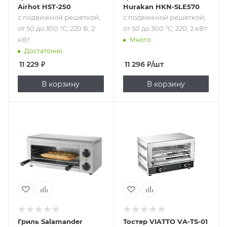
Airhot HST-250
Hurakan HKN-SLE570
с подвижной решеткой;
с подвижной решеткой;
от 50 до 300 °C; 220 В; 2
от 50 до 300 °C; 220; 2 кВт
кВт
Много
Достаточно
11 229
₽
11 296
₽
/шт
В корзину
В корзину
Подпись к товару
Подпись к товару
с подвижной
горизонтальная
решеткой; 220 В;
загрузка; 1
2 кВт
уровень; 220 В
Гриль Salamander
Тостер VIATTO VA-TS-01