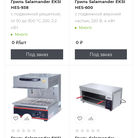
Гриль Salamander EKSI
Гриль Salamander EKSI
HES-938
HES-600
с подвижной решеткой;
с подвижной верхней
от 50 до 300 °C; 220; 2.2
частью; 220 В; 4 кВт
кВт
Много
Много
0
₽
/шт
0
₽
Под заказ
Под заказ
Подпись к товару
Подпись к товару
с подвижной
с подвижной
верхней частью;
решеткой; от 50
от 00 до 50 °C;
до 300 °C; 220; 2
220; 2.8 кВт
кВт
Гриль Salamander EKSI
Гриль Salamander