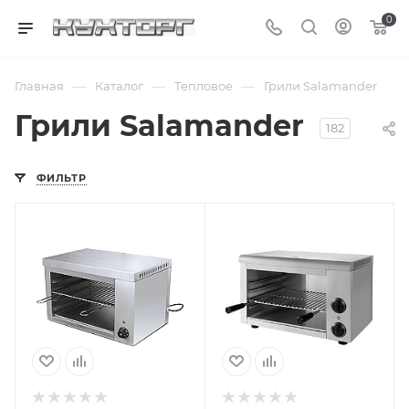
0
—
—
—
Главная
Каталог
Тепловое
Грили Salamander
Грили Salamander
182
ФИЛЬТР
Подпись к товару
Подпись к товару
с подвижной
с подвижной
решеткой; от 50
решеткой; от 50
до 300 °C; 220; 4
до 300 °C; 220; 2.2
кВт
кВт