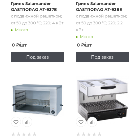
Гриль Salamander
Гриль Salamander
GASTRORAG AT-937E
GASTRORAG AT-938E
с подвижной решеткой;
с подвижной решеткой;
от 50 до 300 °C; 220; 4 кВт
от 50 до 300 °C; 220; 2.2
кВт
Много
Много
0
₽
/шт
0
₽
/шт
Под заказ
Под заказ
Подпись к товару
Подпись к товару
с подвижной
с подвижной
решеткой; от 50
верхней частью;
до 300 °C; 220; 2.2
220 В; 4 кВт
кВт