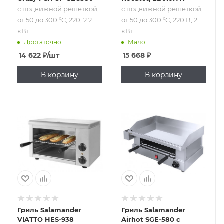
с подвижной решеткой;
с подвижной решеткой;
от 50 до 300 °C; 220; 2.2
от 50 до 300 °C; 220 В; 2
кВт
кВт
Достаточно
Мало
14 622
₽
/шт
15 668
₽
В корзину
В корзину
Подпись к товару
Подпись к товару
с подвижной
от 0 до 300 °C;
решеткой; 220 В;
220; 2.4 кВт
2.2 кВт
Гриль Salamander
Гриль Salamander
VIATTO HES-938
Airhot SGE-580 с