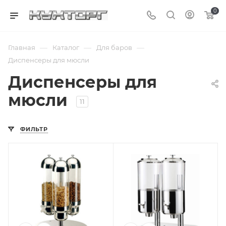
0
—
—
—
Главная
Каталог
Для баров
Диспенсеры для мюсли
Диспенсеры для
мюсли
11
ФИЛЬТР