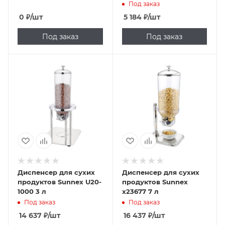
h=25,5 см
Под заказ
0
₽
/шт
5 184
₽
/шт
Под заказ
Под заказ
Диспенсер для сухих
Диспенсер для сухих
продуктов Sunnex U20-
продуктов Sunnex
1000 3 л
x23677 7 л
Под заказ
Под заказ
14 637
₽
/шт
16 437
₽
/шт