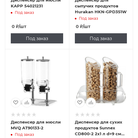
Диспенсер для мюсли
Диспенсер для
KAPP 54021231
сыпучих продуктов
Hurakan HKN-GPD351W
Под заказ
Под заказ
0
₽
/шт
0
₽
/шт
Под заказ
Под заказ
Диспенсер для мюсли
Диспенсер для сухих
MVQ AT90133-2
продуктов Sunnex
CD800-2 2х1 л d=9 см
Под заказ