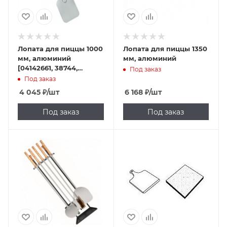
Лопата для пиццы 1000
Лопата для пиццы 1350
мм, алюминий
мм, алюминий
[04142661, 38744,
Под заказ
PSP35L]
Под заказ
4 045
₽
/шт
6 168
₽
/шт
Под заказ
Под заказ