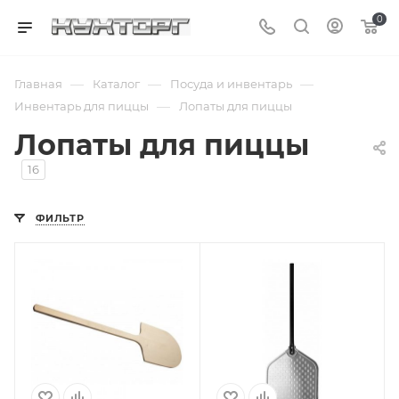
0
—
—
—
Главная
Каталог
Посуда и инвентарь
—
Инвентарь для пиццы
Лопаты для пиццы
Лопаты для пиццы
16
ФИЛЬТР