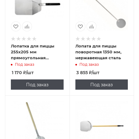
Лопатка для пиццы
Лопата для пиццы
255х205 мм
поворотная 1350 мм,
прямоугольная
нержавеющая сталь
складная [HX-KG049]
Под заказ
Под заказ
1 170
₽
/шт
3 855
₽
/шт
Под заказ
Под заказ