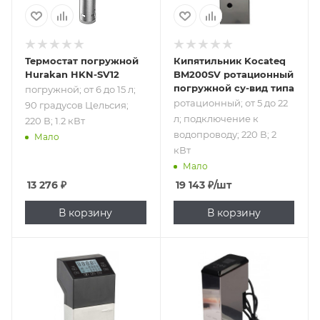
Термостат погружной
Кипятильник Kocateq
Hurakan HKN-SV12
BM200SV ротационный
погружной су-вид типа
погружной; от 6 до 15 л;
ротационный; от 5 до 22
90 градусов Цельсия;
л; подключение к
220 В; 1.2 кВт
водопроводу; 220 В; 2
Мало
кВт
Мало
13 276
₽
19 143
₽
/шт
В корзину
В корзину
Подпись к товару
Подпись к товару
погружной; 30 л;
погружной; 40 л;
220 В; 1.5 кВт
от 0 до 90
градусов
Цельсия; 220 В; 2