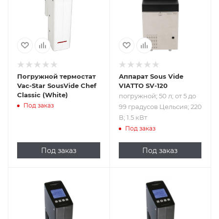
градусов
Цельсия; 220 В; 1.5
кВт
Погружной термостат
Аппарат Sous Vide
Vac-Star SousVide Chef
VIATTO SV-120
Classic (White)
погружной; 50 л; от 5 до
Под заказ
99 градусов Цельсия; 220
В; 1.5 кВт
Под заказ
Под заказ
Под заказ