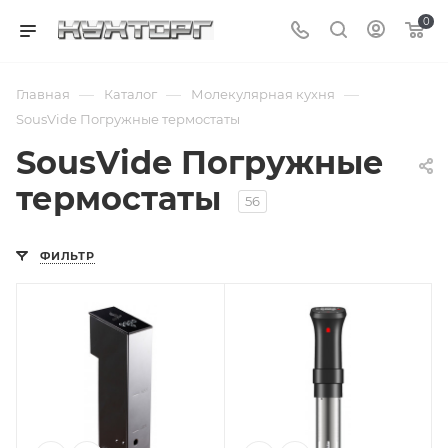
0
—
—
—
Главная
Каталог
Молекулярная кухня
SousVide Погружные термостаты
SousVide Погружные
термостаты
56
ФИЛЬТР
Подпись к товару
Подпись к товару
погружной; 22 л;
погружной; 15 л;
от 0 до 90
от 0 до 90
градусов
градусов
Цельсия; 220 В; 1.5
Цельсия; 220 В; 1.1
кВт
кВт