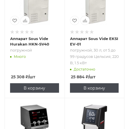
Цельсия; 220 В; 1.5
кВт
Аппарат Sous Vide
Аппарат Sous Vide EKSI
Hurakan HKN-SV40
EV-01
погружной
погружной; 30 л; от 5 до
99 градусов Цельсия; 220
Много
В; 1.5 кВт
Достаточно
25 308
₽
/шт
25 884
₽
/шт
В корзину
В корзину
Подпись к товару
Подпись к товару
погружной; 70 л;
погружной; 80 л;
от 20 до 95
от 24 до 99
градусов
градусов