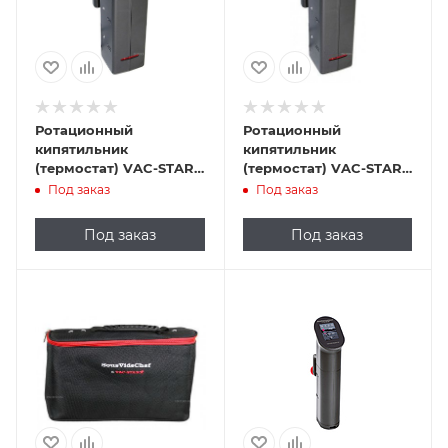
Ротационный
Ротационный
кипятильник
кипятильник
(термостат) VAC-STAR
(термостат) VAC-STAR
SousVide Chef 2 Classic
SousVide Chef 2 Classic
Под заказ
Под заказ
черный
Под заказ
Под заказ
Подпись к товару
погружной; 90 °С