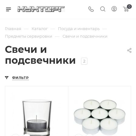
0
—
—
—
Главная
Каталог
Посуда и инвентарь
—
Предметы сервировки
Свечи и подсвечники
Свечи и
подсвечники
2
ФИЛЬТР