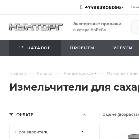
+74993906096
ЗАК
Экспертные продажи
в сфере HoReCa
КАТАЛОГ
ПРОЕКТЫ
УСЛУГИ
—
—
—
Главная
Каталог
Кондитерское
Измельчители 
Измельчители для сах
По цене (возраста
ФИЛЬТР
Производитель