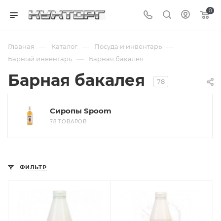
0
—
—
—
Главная
Каталог
Посуда и инвентарь
—
Барный инвентарь
Барная бакалея
Барная бакалея
78
Сиропы Spoom
78 ТОВАРОВ
ФИЛЬТР