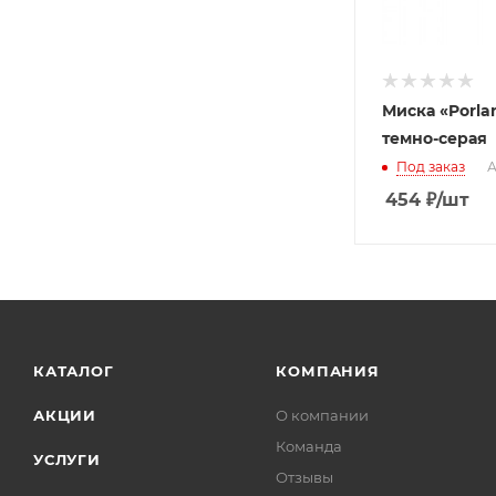
Миска «Porla
темно-серая
Под заказ
А
454
₽
/шт
КАТАЛОГ
КОМПАНИЯ
АКЦИИ
О компании
Команда
УСЛУГИ
Отзывы