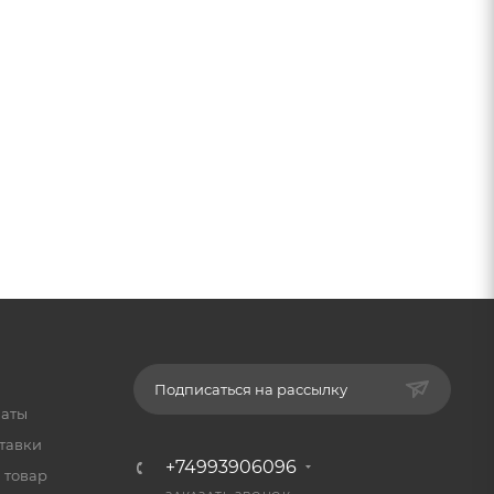
Подписаться на рассылку
латы
тавки
+74993906096
 товар