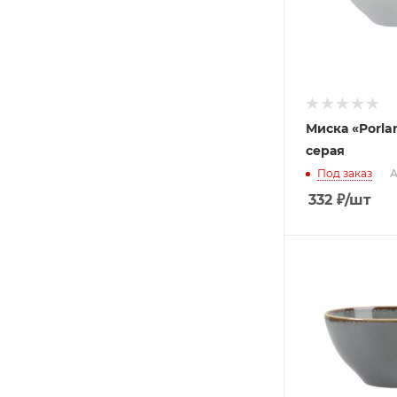
Миска «Porla
серая
Под заказ
А
332
₽
/шт