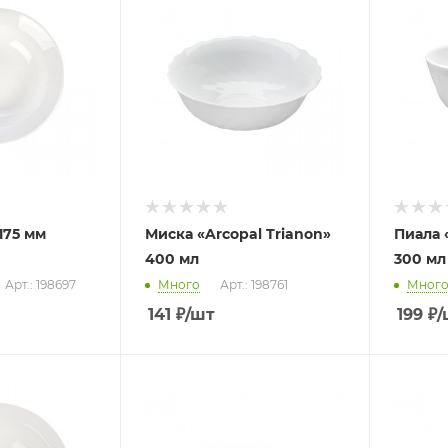
175 мм
Миска «Arcopal Trianon»
Пиала 
400 мл
300 мл
Арт.: 198697
Много
Арт.: 198761
Мног
141
₽
/шт
199
₽
/