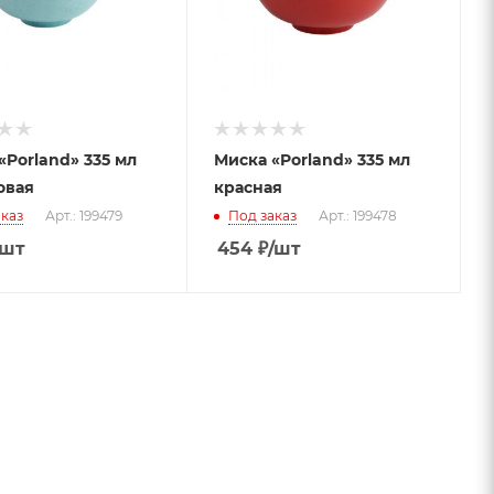
«Porland» 335 мл
Миска «Porland» 335 мл
овая
красная
каз
Арт.: 199479
Под заказ
Арт.: 199478
/шт
454
₽
/шт