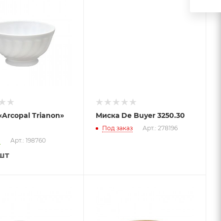
«Arcopal Trianon»
Миска De Buyer 3250.30
Под заказ
Арт.: 278196
о
Арт.: 198760
шт