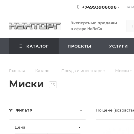
+74993906096
ЗАК
Экспертные продажи
в сфере HoReCa
КАТАЛОГ
ПРОЕКТЫ
УСЛУГИ
—
—
—
Главная
Каталог
Посуда и инвентарь
Миски
Миски
13
По цене (возраста
ФИЛЬТР
Цена