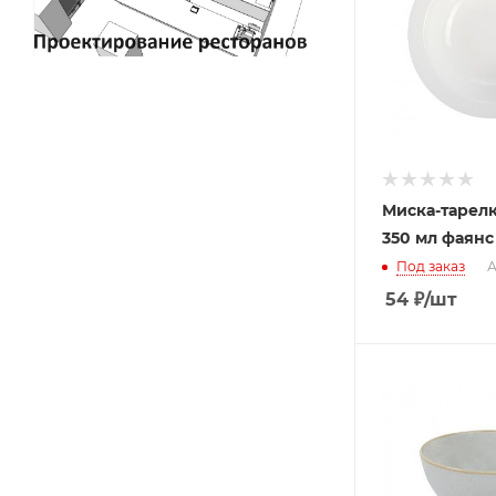
Миска-тарелк
350 мл фаянс
Под заказ
А
54
₽
/шт