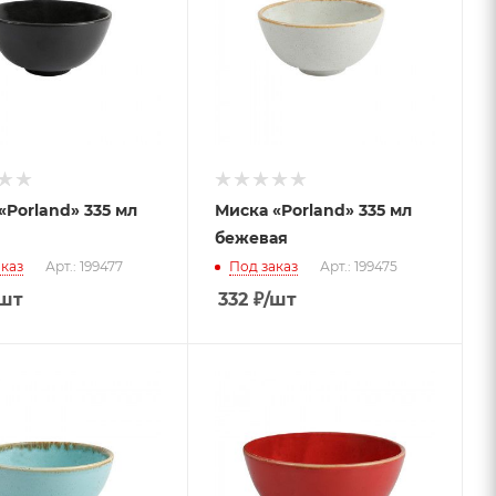
«Porland» 335 мл
Миска «Porland» 335 мл
я
бежевая
каз
Арт.: 199477
Под заказ
Арт.: 199475
/шт
332
₽
/шт