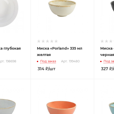
а глубокая
Миска «Porland» 335 мл
Миска 
желтая
черна
рт.: 198698
Под заказ
Арт.: 199480
Под за
314
₽
/шт
327
₽