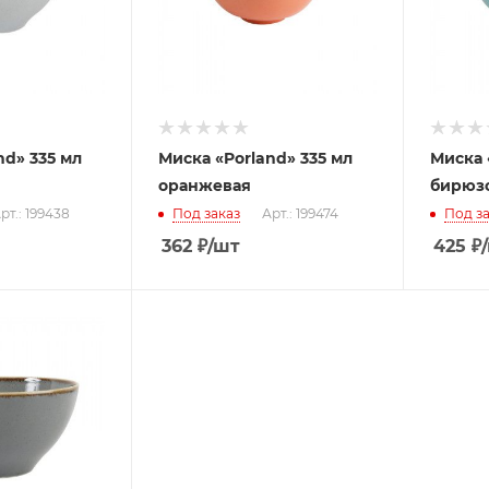
nd» 335 мл
Миска «Porland» 335 мл
Миска 
оранжевая
бирюз
рт.: 199438
Под заказ
Арт.: 199474
Под за
362
₽
/шт
425
₽