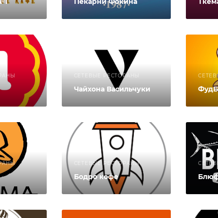
№1
Пекарни Фокина
Ткем
РАНЫ
СЕТЕВЫЕ РЕСТОРАНЫ
СЕТЕВ
Чайхона Васильчуки
ФудБ
РАНЫ
СЕТЕВЫЕ РЕСТОРАНЫ
СЕТЕВ
Бодро кофе
Блю