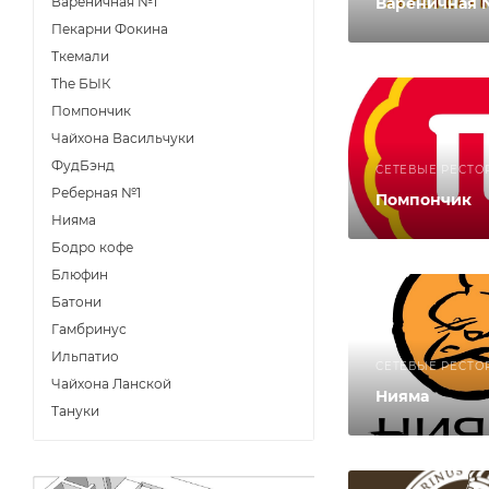
Вареничная №1
Вареничная 
Пекарни Фокина
Ткемали
The БЫК
Помпончик
Чайхона Васильчуки
ФудБэнд
СЕТЕВЫЕ РЕСТО
Реберная №1
Помпончик
Нияма
Бодро кофе
Блюфин
Батони
Гамбринус
Ильпатио
СЕТЕВЫЕ РЕСТО
Чайхона Ланской
Нияма
Тануки