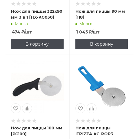
Нож для пиццы 322х90
Нож для пиццы 90 мм
мм 3 в 1 [HX-KG050]
[118]
Много
Много
474
₽
/шт
1 045
₽
/шт
В корзину
В корзину
Нож для пиццы 100 мм
Нож для пиццы
[РС100]
ITPIZZA AC-ROP3