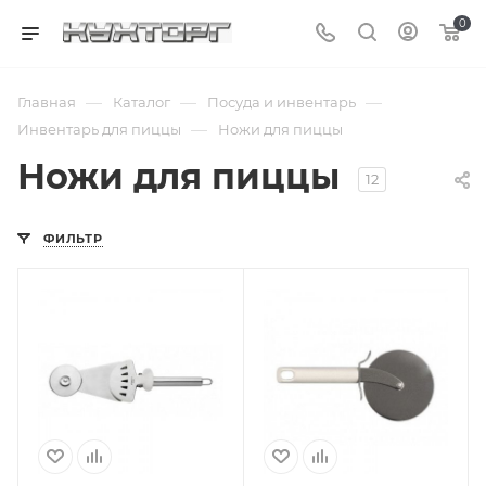
0
—
—
—
Главная
Каталог
Посуда и инвентарь
—
Инвентарь для пиццы
Ножи для пиццы
Ножи для пиццы
12
ФИЛЬТР