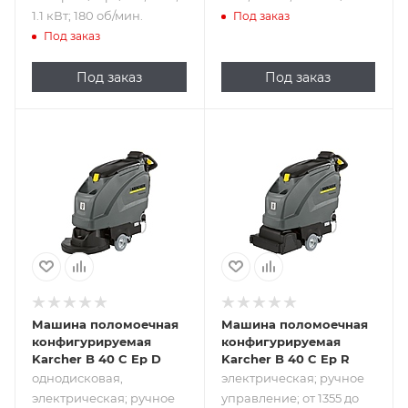
1.1 кВт; 180 об/мин.
Под заказ
Под заказ
Под заказ
Под заказ
Подпись к товару
Подпись к товару
однодисковая,
электрическая;
электрическая;
ручное
ручное
управление; от
управление; 1700
1355 до 1800
м<sup>2</sup>/
м<sup>2</sup>/
час; 220 В; 1.3 кВт;
час; 220 В; 1.3 кВт;
180 об/мин.
1100 об/мин.
Машина поломоечная
Машина поломоечная
конфигурируемая
конфигурируемая
Karcher B 40 C Ep D
Karcher B 40 C Ep R
однодисковая,
электрическая; ручное
электрическая; ручное
управление; от 1355 до