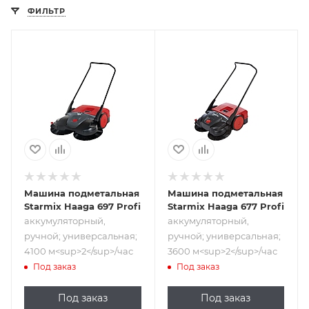
ФИЛЬТР
Подпись к товару
Подпись к товару
аккумуляторный,
аккумуляторный,
ручной;
ручной;
универсальная;
универсальная;
4100
3600
м<sup>2</sup>/час
м<sup>2</sup>/час
Машина подметальная
Машина подметальная
Starmix Haaga 697 Profi
Starmix Haaga 677 Profi
аккумуляторный,
аккумуляторный,
ручной; универсальная;
ручной; универсальная;
4100 м<sup>2</sup>/час
3600 м<sup>2</sup>/час
Под заказ
Под заказ
Под заказ
Под заказ