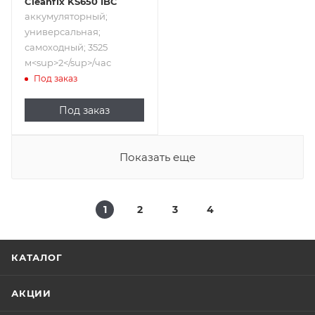
Cleanfix KS650 IBC
аккумуляторный;
универсальная;
самоходный; 3525
м<sup>2</sup>/час
Под заказ
Под заказ
Показать еще
1
2
3
4
КАТАЛОГ
АКЦИИ