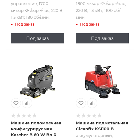
управление; 1700
1800 м<sup>2</sup>/час;
м<sup>2</sup>/час; 220 В;
220 В; 1.3 кВт; 1100 об/
1.3 кВт; 180 об/мин.
мин.
Под заказ
Под заказ
Под заказ
Под заказ
Подпись к товару
Подпись к товару
аккумуляторная;
аккумуляторный;
ручное
универсальная;
управление; 2600
8000
м<sup>2</sup>/
м<sup>2</sup>/час
час; 24 В; 2.1 кВт;
от 600 до 1300 об/
мин.
Машина поломоечная
Машина подметальная
конфигурируемая
Cleanfix KS1100 B
Karcher B 60 W Bp R
аккумуляторный;