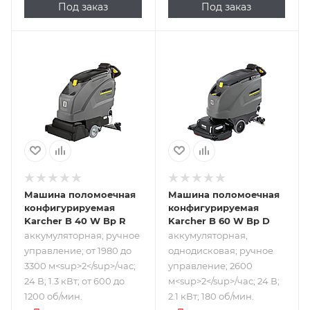
Под заказ
Под заказ
Подпись к товару
Подпись к товару
аккумуляторная;
аккумуляторная,
ручное
однодисковая;
управление; от
ручное
1980 до 3300
управление; 2600
м<sup>2</sup>/
м<sup>2</sup>/
час; 24 В; 1.3 кВт;
час; 24 В; 2.1 кВт;
от 600 до 1200 об/
180 об/мин.
мин.
Машина поломоечная
Машина поломоечная
конфигурируемая
конфигурируемая
Karcher B 40 W Bp R
Karcher B 60 W Bp D
аккумуляторная; ручное
аккумуляторная,
управление; от 1980 до
однодисковая; ручное
3300 м<sup>2</sup>/час;
управление; 2600
24 В; 1.3 кВт; от 600 до
м<sup>2</sup>/час; 24 В;
1200 об/мин.
2.1 кВт; 180 об/мин.