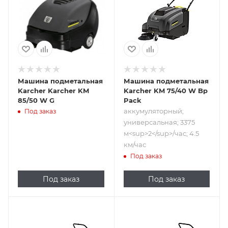
3375
м<sup>2</sup>/
час; 4.5 км/час
Машина подметальная
Машина подметальная
Karcher Karcher KM
Karcher KM 75/40 W Bp
85/50 W G
Pack
аккумуляторный;
Под заказ
универсальная; 3375
м<sup>2</sup>/час; 4.5
км/час
Под заказ
Под заказ
Под заказ
Подпись к товару
Подпись к товару
ручной,
ручной;