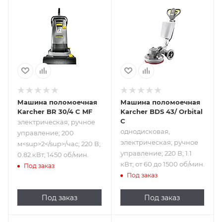
электрическая;
однодисковая,
ручное
электрическая;
управление; 200
ручное
м<sup>2</sup>/
управление; 220
час; 220 В; 0.82
В; 1.1 кВт; от 60 до
кВт; 1450 об/мин.
1500 об/мин.
Машина поломоечная
Машина поломоечная
Karcher BR 30/4 C MF
Karcher BDS 43/ Orbital
C
электрическая; ручное
однодисковая,
управление; 200
электрическая; ручное
м<sup>2</sup>/час; 220 В;
управление; 220 В; 1.1
0.82 кВт; 1450 об/мин.
кВт; от 60 до 1500 об/мин.
Под заказ
Под заказ
Под заказ
Под заказ