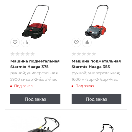
ручной;
ручной;
универсальная;
универсальная;
2900
1600
м<sup>2</sup>/час
м<sup>2</sup>/час
Машина подметальная
Машина подметальная
Starmix Haaga 375
Starmix Haaga 355
ручной; универсальная;
ручной; универсальная;
2900 м<sup>2</sup>/час
1600 м<sup>2</sup>/час
Под заказ
Под заказ
Под заказ
Под заказ
Подпись к товару
аккумуляторный;
универсальная;