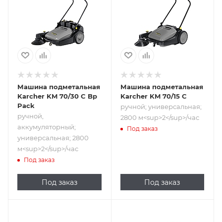
аккумуляторный;
универсальная;
универсальная;
2800
2800
м<sup>2</sup>/час
м<sup>2</sup>/час
Машина подметальная
Машина подметальная
Karcher KM 70/30 C Bp
Karcher KM 70/15 C
Pack
ручной; универсальная;
ручной,
2800 м<sup>2</sup>/час
аккумуляторный;
Под заказ
универсальная; 2800
м<sup>2</sup>/час
Под заказ
Под заказ
Под заказ
Подпись к товару
Подпись к товару