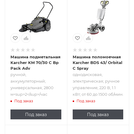
ручной,
однодисковая,
аккумуляторный;
электрическая;
универсальная;
ручное
2800
управление; 220
м<sup>2</sup>/час
В; 1.1 кВт; от 60 до
1500 об/мин.
Машина подметальная
Машина поломоечная
Karcher KM 70/30 C Bp
Karcher BDS 43/ Orbital
Pack Adv
C Spray
ручной,
однодисковая,
аккумуляторный;
электрическая; ручное
универсальная; 2800
управление; 220 В; 1.1
м<sup>2</sup>/час
кВт; от 60 до 1500 об/мин.
Под заказ
Под заказ
Под заказ
Под заказ
Подпись к товару
Подпись к товару