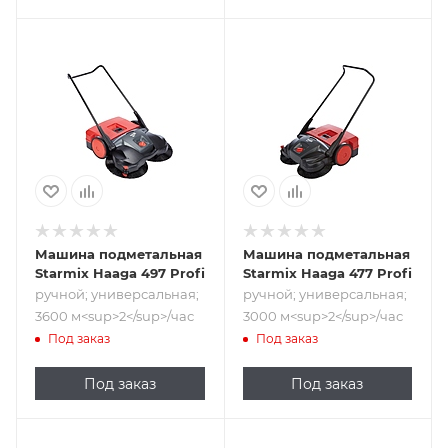
Подпись к товару
Подпись к товару
ручной;
ручной;
универсальная;
универсальная;
3600
3000
м<sup>2</sup>/час
м<sup>2</sup>/час
Машина подметальная
Машина подметальная
Starmix Haaga 497 Profi
Starmix Haaga 477 Profi
ручной; универсальная;
ручной; универсальная;
3600 м<sup>2</sup>/час
3000 м<sup>2</sup>/час
Под заказ
Под заказ
Под заказ
Под заказ
Подпись к товару
Подпись к товару