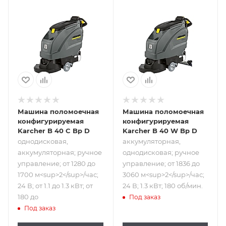
Подпись к товару
Подпись к товару
однодисковая,
аккумуляторная,
аккумуляторная;
однодисковая;
ручное
ручное
управление; от
управление; от
1280 до 1700
1836 до 3060
м<sup>2</sup>/
м<sup>2</sup>/
час; 24 В; от 1.1 до
час; 24 В; 1.3 кВт;
1.3 кВт; от 180 до
180 об/мин.
Машина поломоечная
Машина поломоечная
конфигурируемая
конфигурируемая
Karcher B 40 C Bp D
Karcher B 40 W Bp D
однодисковая,
аккумуляторная,
аккумуляторная; ручное
однодисковая; ручное
управление; от 1280 до
управление; от 1836 до
1700 м<sup>2</sup>/час;
3060 м<sup>2</sup>/час;
24 В; от 1.1 до 1.3 кВт; от
24 В; 1.3 кВт; 180 об/мин.
180 до
Под заказ
Под заказ