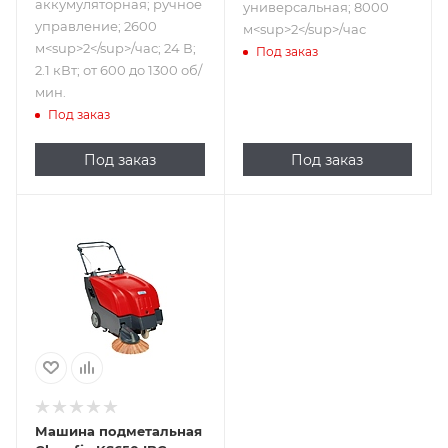
аккумуляторная; ручное
универсальная; 8000
управление; 2600
м<sup>2</sup>/час
м<sup>2</sup>/час; 24 В;
Под заказ
2.1 кВт; от 600 до 1300 об/
мин.
Под заказ
Под заказ
Под заказ
Подпись к товару
аккумуляторный;
универсальная;
самоходный; 3525
м<sup>2</sup>/час
Машина подметальная