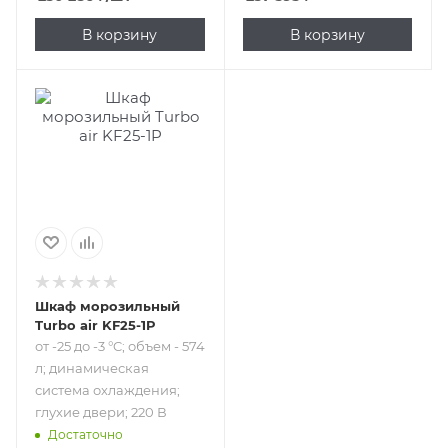
В корзину
В корзину
Подпись к товару
от -25 до -3 °C;
объем - 574 л;
динамическая
система
охлаждения;
глухие двери; 220
В
Шкаф морозильный
Turbo air KF25-1P
от -25 до -3 °C; объем - 574
л; динамическая
система охлаждения;
глухие двери; 220 В
Достаточно