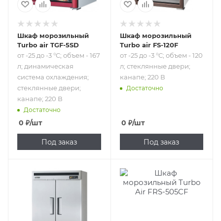
двери; канапе;
220 В
Шкаф морозильный
Шкаф морозильный
Turbo air TGF-5SD
Turbo air FS-120F
от -25 до -3 °C; объем - 167
от -25 до -3 °C; объем - 120
л; динамическая
л; стеклянные двери;
система охлаждения;
канапе; 220 В
стеклянные двери;
Достаточно
канапе; 220 В
Достаточно
0
₽
/шт
0
₽
/шт
Под заказ
Под заказ
Подпись к товару
от -25 до -3 °C;
объем - 1387 л;
динамическая
система