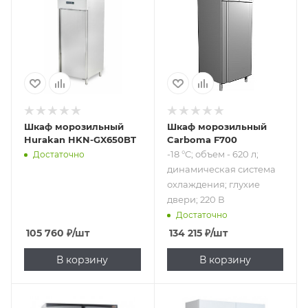
л; динамическая
система
охлаждения;
глухие двери; 220
В
Шкаф морозильный
Шкаф морозильный
Hurakan HKN-GX650BT
Carboma F700
-18 °C; объем - 620 л;
Достаточно
динамическая система
охлаждения; глухие
двери; 220 В
Достаточно
105 760
₽
/шт
134 215
₽
/шт
В корзину
В корзину
Подпись к товару
Подпись к товару