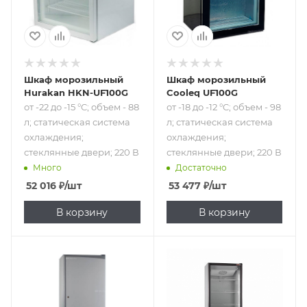
охлаждения;
охлаждения;
стеклянные
стеклянные
двери; 220 В
двери; 220 В
Шкаф морозильный
Шкаф морозильный
Hurakan HKN-UF100G
Cooleq UF100G
от -22 до -15 °C; объем - 88
от -18 до -12 °C; объем - 98
л; статическая система
л; статическая система
охлаждения;
охлаждения;
стеклянные двери; 220 В
стеклянные двери; 220 В
Много
Достаточно
52 016
₽
/шт
53 477
₽
/шт
В корзину
В корзину
Подпись к товару
от -20 до -18 °C;
объем - 575 л;
динамическая