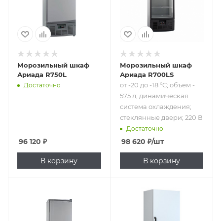
система
охлаждения;
стеклянные
двери; 220 В
Морозильный шкаф
Морозильный шкаф
Ариада R750L
Ариада R700LS
от -20 до -18 °C; объем -
Достаточно
575 л; динамическая
система охлаждения;
стеклянные двери; 220 В
Достаточно
96 120
₽
98 620
₽
/шт
В корзину
В корзину
Подпись к товару
Подпись к товару
от -18 до -12 °C;
от -18 до -12 °C;
объем - 575 л;
объем - 700 л;