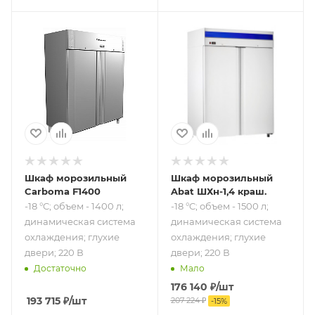
Подпись к товару
Подпись к товару
-18 °C; объем -
-18 °C; объем -
1400 л;
1500 л;
динамическая
динамическая
система
система
охлаждения;
охлаждения;
глухие двери; 220
глухие двери; 220
В
В
Шкаф морозильный
Шкаф морозильный
Carboma F1400
Abat ШХн-1,4 краш.
-18 °C; объем - 1400 л;
-18 °C; объем - 1500 л;
динамическая система
динамическая система
охлаждения; глухие
охлаждения; глухие
двери; 220 В
двери; 220 В
Достаточно
Мало
176 140
₽
/шт
193 715
₽
/шт
207 224
₽
-
15
%