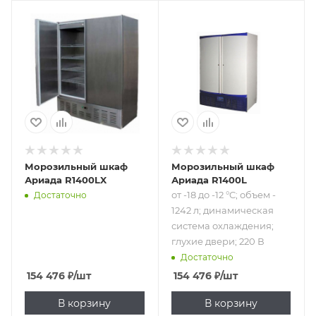
Подпись к товару
от -18 до -12 °C;
объем - 1242 л;
динамическая
система
охлаждения;
глухие двери; 220
В
Морозильный шкаф
Морозильный шкаф
Ариада R1400LX
Ариада R1400L
от -18 до -12 °C; объем -
Достаточно
1242 л; динамическая
система охлаждения;
глухие двери; 220 В
Достаточно
154 476
₽
/шт
154 476
₽
/шт
В корзину
В корзину