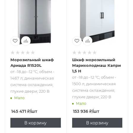
от -18 до -12 °C;
от -18 до -12 °C;
объем - 1467 л;
объем - 1500 л;
динамическая
динамическая
система
система
охлаждения;
охлаждения;
глухие двери; 220
глухие двери; 220
В
В
Морозильный шкаф
Шкаф морозильный
Ариада R1520L
Марихолодмаш Капри
1,5 Н
от -18 до -12 °C; объем -
от -18 до -12 °C; объем -
1467 л; динамическая
1500 л; динамическая
система охлаждения;
система охлаждения;
глухие двери; 220 В
глухие двери; 220 В
Мало
Мало
145 471
₽
/шт
153 936
₽
/шт
В корзину
В корзину