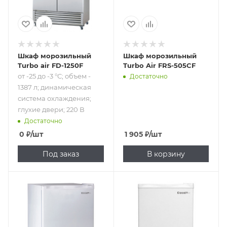
охлаждения;
глухие двери; 220
В
Шкаф морозильный
Шкаф морозильный
Turbo air FD-1250F
Turbo Air FRS-505CF
от -25 до -3 °C; объем -
Достаточно
1387 л; динамическая
система охлаждения;
глухие двери; 220 В
Достаточно
0
₽
/шт
1 905
₽
/шт
Под заказ
В корзину
Подпись к товару
Подпись к товару
от -18 до -14 °C;
от -18 до -14 °C;
объем - 59 л;
объем - 85 л;
глухие двери; 220
глухие двери; 220