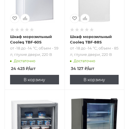
В
В
Шкаф морозильный
Шкаф морозильный
Cooleq TBF-60S
Cooleq TBF-88S
от -18 до -14 °C; объем - 59
от -18 до -14 °C; объем - 85
л; глухие двери; 220 В
л; глухие двери; 220 В
Достаточно
Достаточно
24 425
₽
/шт
34 127
₽
/шт
В корзину
В корзину
Подпись к товару
Подпись к товару
от -22 до -15 °C;
от -22 до -18 °C;
объем - 42 л;
объем - 55 л;
статическая
статическая
система
система
охлаждения;
охлаждения;