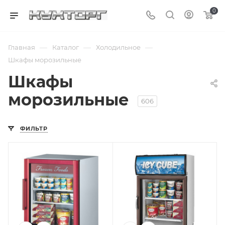
0
—
—
—
Главная
Каталог
Холодильное
Шкафы морозильные
Шкафы
морозильные
606
ФИЛЬТР
Подпись к товару
Подпись к товару
от -25 до -3 °C;
от -25 до -3 °C;
объем - 167 л;
объем - 120 л;
динамическая
стеклянные
система
двери; канапе;
охлаждения;
220 В
стеклянные