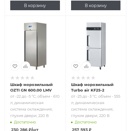
В корзину
В корзину
Подпись к товару
Подпись к товару
от -22 до -5 °C;
от -25 до -3 °C;
объем - 610 л;
объем - 555 л;
динамическая
динамическая
система
система
охлаждения;
охлаждения;
глухие двери; 220
глухие двери; 220
В
В
Шкаф морозильный
Шкаф морозильный
OZTI GN 600.00 LMV
Turbo air KF25-2
от -22 до -5 °C; объем - 610
от -25 до -3 °C; объем - 555
л; динамическая
л; динамическая
система охлаждения;
система охлаждения;
глухие двери; 220 В
глухие двери; 220 В
Достаточно
Достаточно
230 286
₽
/шт
257 593
₽