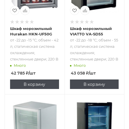
стеклянные
стеклянные
двери; 220 В
двери; 220 В
Шкаф морозильный
Шкаф морозильный
Hurakan HKN-UF50G
VIATTO VA-SD55
от -22 до -15 °C; объем - 42
от -22 до -18 °C; объем - 55
л; статическая система
л; статическая система
охлаждения;
охлаждения;
стеклянные двери; 220 В
стеклянные двери; 220 В
Много
Много
42 785
₽
/шт
43 058
₽
/шт
В корзину
В корзину
Подпись к товару
Подпись к товару
от -22 до -15 °C;
от -18 до -12 °C;
объем - 88 л;
объем - 98 л;
статическая
статическая
система
система