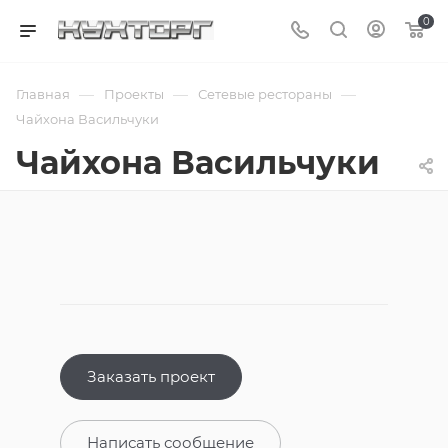
0
—
—
—
Главная
Проекты
Сетевые рестораны
Чайхона Васильчуки
Чайхона Васильчуки
Заказать проект
Написать сообщение