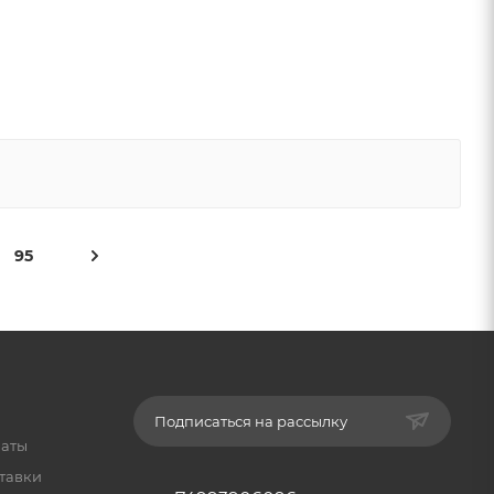
95
Подписаться на рассылку
латы
тавки