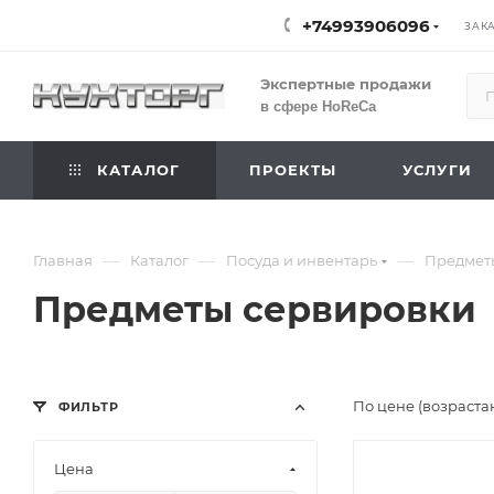
+74993906096
ЗАК
Экспертные продажи
в сфере HoReCa
КАТАЛОГ
ПРОЕКТЫ
УСЛУГИ
—
—
—
Главная
Каталог
Посуда и инвентарь
Предмет
Предметы сервировки
По цене (возраста
ФИЛЬТР
Цена