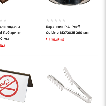
для подачи
Баранчик P.L. Proff
hl Лабиринт
Cuisine 81272025 260 мм
00 мм
Под заказ
каз