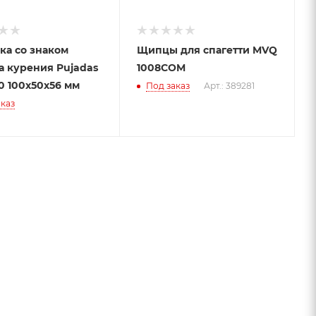
ка со знаком
Щипцы для спагетти MVQ
а курения Pujadas
1008COM
0 100х50х56 мм
Под заказ
Арт.: 389281
каз