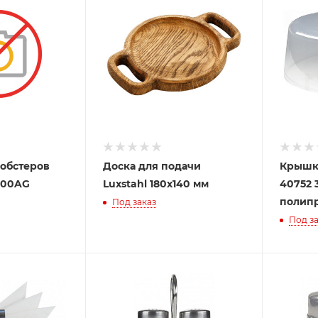
обстеров
Доска для подачи
Крышка
000AG
Luxstahl 180х140 мм
40752 
полип
Под заказ
Под за