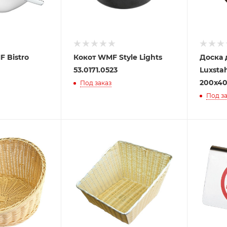
F Bistro
Кокот WMF Style Lights
Доска 
53.0171.0523
Luxsta
200х4
Под заказ
Под за