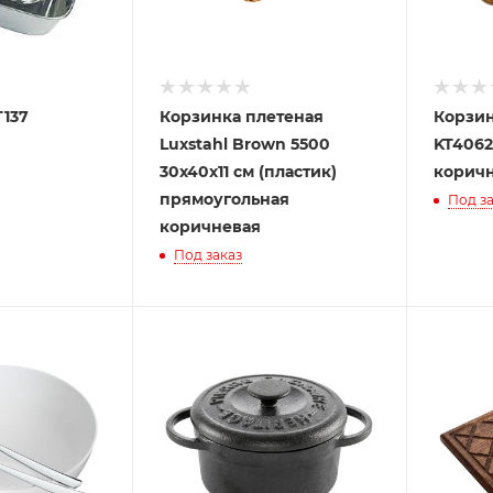
T137
Корзинка плетеная
Корзин
Luxstahl Brown 5500
KT4062
30х40х11 см (пластик)
корич
прямоугольная
Под за
коричневая
Под заказ