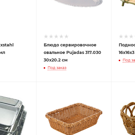
xstahl
Блюдо сервировочное
Поднос
 мл
овальное Pujadas 317.030
16х16х3
30х20.2 см
Под за
Под заказ