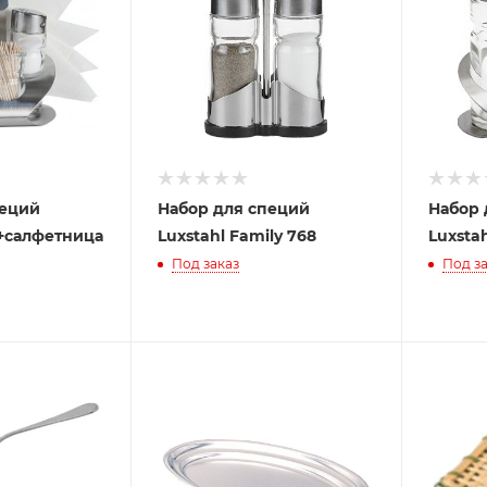
пеций
Набор для специй
Набор 
N+салфетница
Luxstahl Family 768
Luxstah
Под заказ
Под за