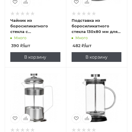
Чайник из
Подставка из
боросиликатного
боросиликатного
стекла с
стекла 130х80 мм для
нержавеющим
подогрева чайника
Много
Много
фильтром 400 мл
390
₽
/шт
482
₽
/шт
В корзину
В корзину