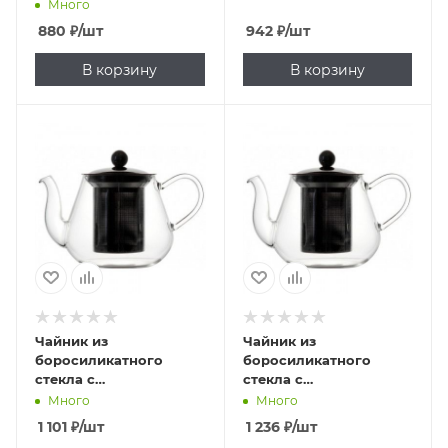
Много
880
₽
/шт
942
₽
/шт
В корзину
В корзину
Чайник из
Чайник из
боросиликатного
боросиликатного
стекла с
стекла с
нержавеющим
нержавеющим
Много
Много
фильтром 600 мл
фильтром 900 мл
1 101
₽
/шт
1 236
₽
/шт