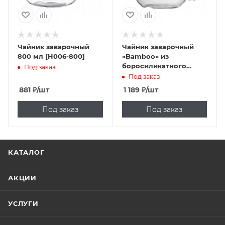
Чайник заварочный
Чайник заварочный
800 мл [H006-800]
«Bamboo» из
боросиликатного
Под заказ
стекла с ситечком–
Под заказ
пружинкой 600 мл
881
₽
/шт
1 189
₽
/шт
Под заказ
Под заказ
КАТАЛОГ
АКЦИИ
УСЛУГИ