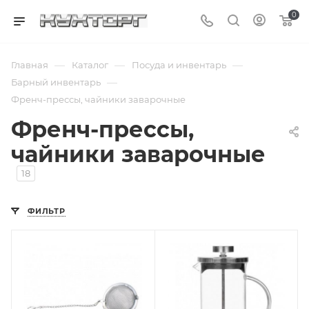
0
—
—
—
Главная
Каталог
Посуда и инвентарь
—
Барный инвентарь
Френч-прессы, чайники заварочные
Френч-прессы,
чайники заварочные
18
ФИЛЬТР