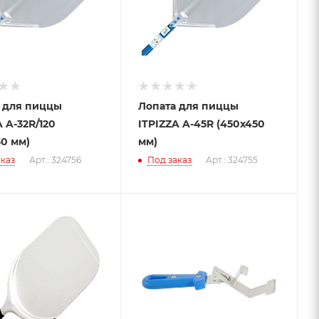
 для пиццы
Лопата для пиццы
 A-32R/120
ITPIZZA A-45R (450х450
30 мм)
мм)
каз
Арт.: 324756
Под заказ
Арт.: 324755