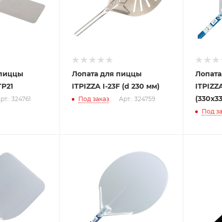
 пиццы
Лопата для пиццы
Лопата
TP21
ITPIZZA I-23F (d 230 мм)
ITPIZZA
(330х3
рт.: 324761
Под заказ
Арт.: 324759
Под за