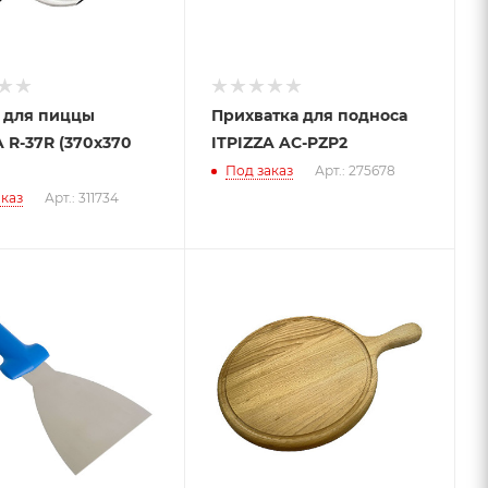
 для пиццы
Прихватка для подноса
A R-37R (370x370
ITPIZZA AC-PZP2
Под заказ
Арт.: 275678
каз
Арт.: 311734