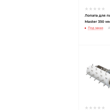
Лопата для пи
Master 350 м
Под заказ
А