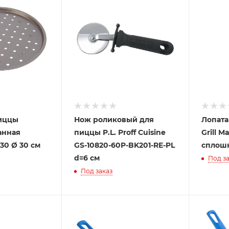
иццы
Нож роликовый для
Лопата
анная
пиццы P.L. Proff Cuisine
Grill M
30 Ø 30 см
GS-10820-60P-BK201-RE-PL
сплош
d=6 см
Под за
Под заказ