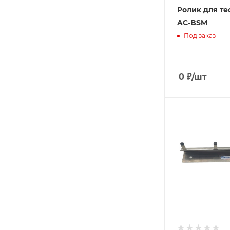
Ролик для те
AC-BSM
Под заказ
0
₽
/шт