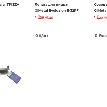
ста ITPIZZA
Лопата для пиццы
Совок 
GiMetal Evoluzion E-32RF
GiMeta
Под заказ
Под за
0
₽
/шт
0
₽
/ш