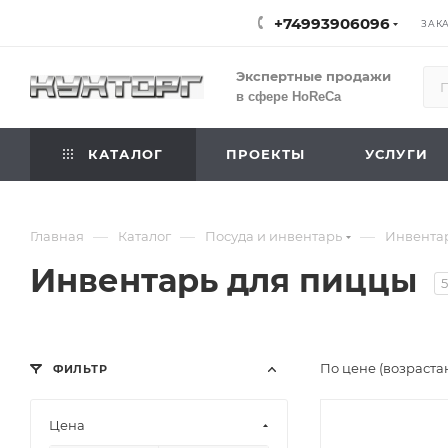
+74993906096
ЗАК
Экспертные продажи
в сфере HoReCa
КАТАЛОГ
ПРОЕКТЫ
УСЛУГИ
—
—
—
Главная
Каталог
Посуда и инвентарь
Инвента
Инвентарь для пиццы
По цене (возраста
ФИЛЬТР
Цена