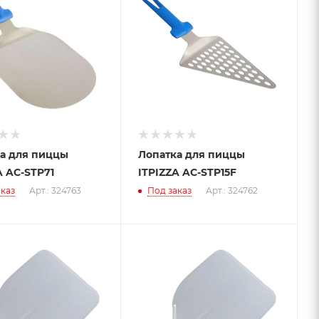
а для пиццы
Лопатка для пиццы
A AC-STP71
ITPIZZA AC-STP15F
каз
Арт.: 324763
Под заказ
Арт.: 324762