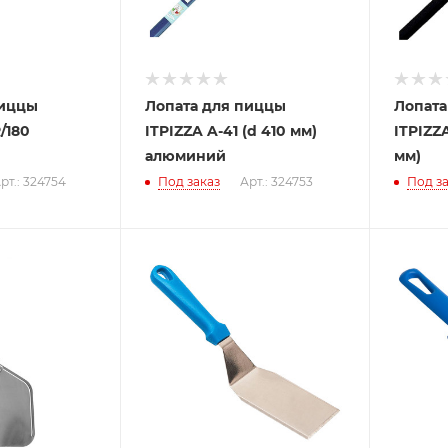
пиццы
Лопата для пиццы
Лопата
/180
ITPIZZA A-41 (d 410 мм)
ITPIZZ
алюминий
мм)
рт.: 324754
Под заказ
Арт.: 324753
Под за