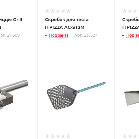
ццы Grill
Скребок для теста
Скребо
м
ITPIZZA AC-ST2M
ITPIZZ
рт.: 271309
Под заказ
Арт.: 235527
Под за