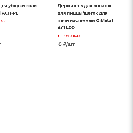
для уборки золы
Держатель для лопаток
l ACH-PL
для пиццы/щеток для
печи настенный GiMetal
каз
ACH-PP
Под заказ
т
0
₽
/шт