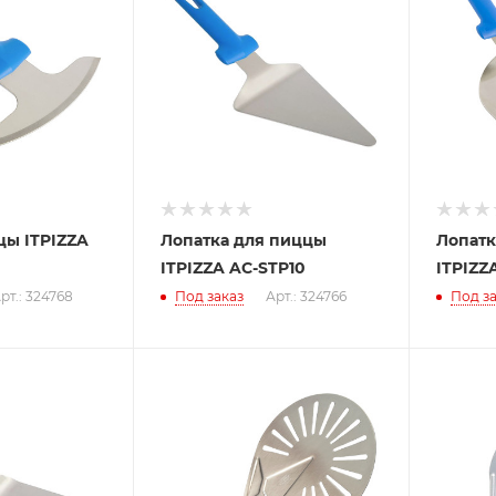
цы ITPIZZA
Лопатка для пиццы
Лопатк
ITPIZZA AC-STP10
ITPIZZ
рт.: 324768
Под заказ
Арт.: 324766
Под за