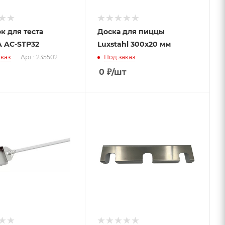
к для теста
Доска для пиццы
A AC-STP32
Luxstahl 300х20 мм
каз
Арт.: 235502
Под заказ
0
₽
/шт