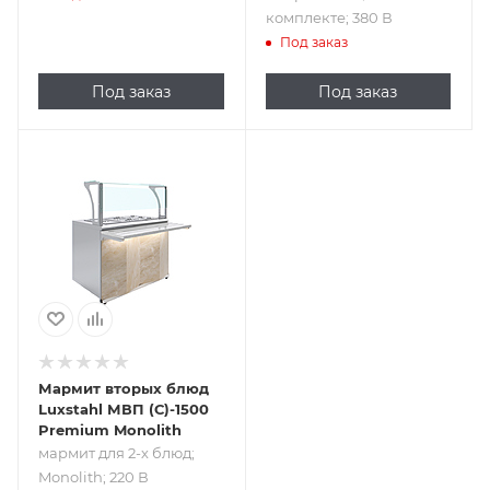
комплекте; 380 В
Под заказ
Под заказ
Под заказ
Подпись к товару
мармит для 2-х
блюд; Monolith;
220 В
Мармит вторых блюд
Luxstahl МВП (С)-1500
Premium Monolith
мармит для 2-х блюд;
Monolith; 220 В