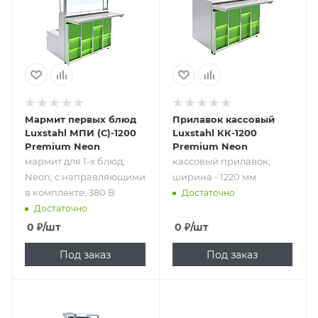
направляющими
ширина - 1220 мм
в комплекте; 380
В
Мармит первых блюд
Прилавок кассовый
Luxstahl МПИ (С)-1200
Luxstahl КК-1200
Premium Neon
Premium Neon
мармит для 1-х блюд;
кассовый прилавок;
Neon; с направляющими
ширина - 1220 мм
в комплекте; 380 В
Достаточно
Достаточно
0
₽
/шт
0
₽
/шт
Под заказ
Под заказ
Подпись к товару
Подпись к товару
прилавок для
кассовый