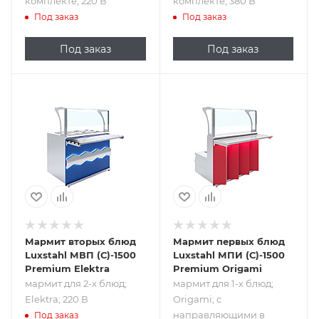
комплекте; 220 В
комплекте; 380 В
Под заказ
Под заказ
Под заказ
Под заказ
Подпись к товару
Подпись к товару
мармит для 2-х
мармит для 1-х
блюд; Elektra; 220
блюд; Origami; с
В
направляющими
в комплекте; 380
В
Мармит вторых блюд
Мармит первых блюд
Luxstahl МВП (С)-1500
Luxstahl МПИ (С)-1500
Premium Elektra
Premium Origami
мармит для 2-х блюд;
мармит для 1-х блюд;
Elektra; 220 В
Origami; с
направляющими в
Под заказ