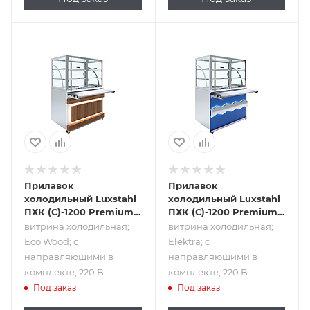
Подпись к товару
Подпись к товару
витрина
витрина
холодильная; Eco
холодильная;
Wood; с
Elektra; с
направляющими
направляющими
в комплекте; 220
в комплекте; 220
В
В
Прилавок
Прилавок
холодильный Luxstahl
холодильный Luxstahl
ПХК (С)-1200 Premium
ПХК (С)-1200 Premium
Eco Wood
Elektra
витрина холодильная;
витрина холодильная;
Eco Wood; с
Elektra; с
направляющими в
направляющими в
комплекте; 220 В
комплекте; 220 В
Под заказ
Под заказ