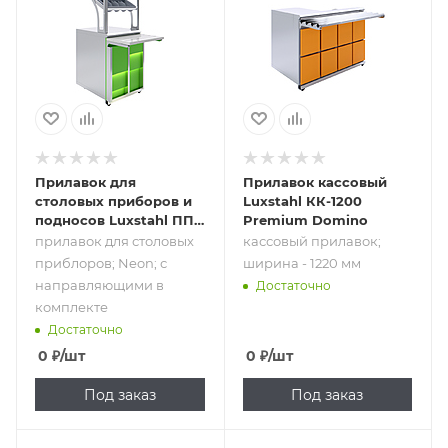
столовых
прилавок;
приблоров; Neon;
ширина - 1220 мм
с
направляющими
в комплекте
Прилавок для
Прилавок кассовый
столовых приборов и
Luxstahl КК-1200
подносов Luxstahl ПП
Premium Domino
(С)-600 Premium Neon
прилавок для столовых
кассовый прилавок;
приблоров; Neon; с
ширина - 1220 мм
направляющими в
Достаточно
комплекте
Достаточно
0
₽
/шт
0
₽
/шт
Под заказ
Под заказ