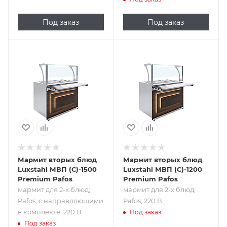
Под заказ
Под заказ
Подпись к товару
Подпись к товару
мармит для 2-х
мармит для 2-х
блюд; Pafos; с
блюд; Pafos; 220 В
направляющими
в комплекте; 220
В
Мармит вторых блюд
Мармит вторых блюд
Luxstahl МВП (С)-1500
Luxstahl МВП (С)-1200
Premium Pafos
Premium Pafos
мармит для 2-х блюд;
мармит для 2-х блюд;
Pafos; с направляющими
Pafos; 220 В
в комплекте; 220 В
Под заказ
Под заказ