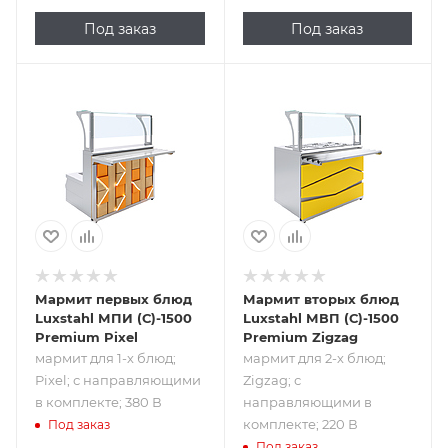
Под заказ
Под заказ
Подпись к товару
Подпись к товару
мармит для 1-х
мармит для 2-х
блюд; Pixel; с
блюд; Zigzag; с
направляющими
направляющими
в комплекте; 380
в комплекте; 220
В
В
Мармит первых блюд
Мармит вторых блюд
Luxstahl МПИ (С)-1500
Luxstahl МВП (С)-1500
Premium Pixel
Premium Zigzag
мармит для 1-х блюд;
мармит для 2-х блюд;
Pixel; с направляющими
Zigzag; с
в комплекте; 380 В
направляющими в
комплекте; 220 В
Под заказ
Под заказ