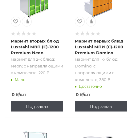
в комплекте; 220
в комплекте; 380
В
В
Мармит вторых блюд
Мармит первых блюд
Luxstahl МВП (С)-1200
Luxstahl МПИ (С)-1200
Premium Neon
Premium Domino
мармит для 2-х блюд;
мармит для 1-х блюд;
Neon; с направляющими
Domino; с
в комплекте; 220 В
направляющими в
комплекте; 380 В
Мало
Достаточно
0
₽
/шт
0
₽
/шт
Под заказ
Под заказ
Подпись к товару
Подпись к товару
мармит для 1-х
кассовый
блюд; Neon; с
прилавок;