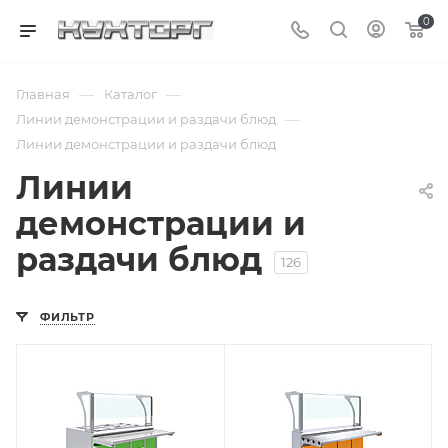
0
—
—
Главная
Каталог
—
Линии демонстрации и раздачи блюд
Линии демонстрации и раздачи блюд
Линии
демонстрации и
раздачи блюд
126
ФИЛЬТР
Подпись к товару
Подпись к товару
мармит для 2-х
мармит для 1-х
блюд; Neon; с
блюд; Domino; с
направляющими
направляющими