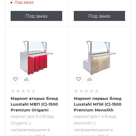
Под заказ
Под заказ
Под заказ
Подпись к товару
Подпись к товару
мармит для 2-х
мармит для 1-х
блюд; Origami; с
блюд; Monolith; с
направляющими
направляющими
в комплекте; 220
в комплекте; 380
В
В
Мармит вторых блюд
Мармит первых блюд
Luxstahl МВП (С)-1500
Luxstahl МПИ (С)-1500
Premium Origami
Premium Monolith
мармит для 2-х блюд;
мармит для 1-х блюд;
Origami; с
Monolith; с
направляющими в
направляющими в