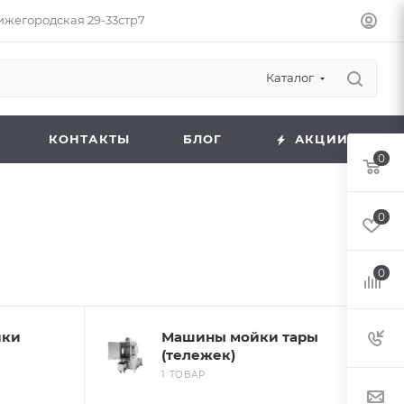
Нижегородская 29-33стр7
Каталог
КОНТАКТЫ
БЛОГ
АКЦИИ
0
0
0
йки
Машины мойки тары
(тележек)
1 ТОВАР