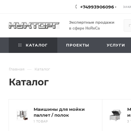
+74993906096
ЗАК
Экспертные продажи
в сфере HoReCa
КАТАЛОГ
ПРОЕКТЫ
УСЛУГИ
—
Главная
Каталог
Каталог
Маишины для мойки
М
паллет / полок
и
1 ТОВАР
3