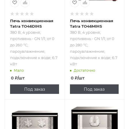
Печь конвекционная
Печь конвекционная
Tatra TO46DIHS
Tatra TO46MIHS
380 В; 4 уровня;
380 В; 4 уровня;
противень - GN 1/1; от 0
противень - GN 1/1; от 0
до 260 °С;
до 280 °С;
пароувлажнение;
пароувлажнение;
подключение к воде; 6.7
подключение к воде; 6.7
кВт
кВт
Мало
Достаточно
0
₽
/шт
0
₽
/шт
Под заказ
Под заказ
Подпись к товару
Подпись к товару
220 В; 4 уровня;
220 В; 4 уровня;
противень - GN
противень -
1/1; от 0 до 280 °С;
уменьшенный,