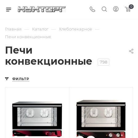
0
—
—
—
Главная
Каталог
Хлебопекарное
Печи конвекционные
Печи
конвекционные
798
ФИЛЬТР
Подпись к товару
Подпись к товару
380 В; 4 уровня;
380 В; 4 уровня;
противень - GN
противень - GN
1/1; от 0 до 260 °С;
1/1; от 0 до 280 °С;
пароувлажнение;
пароувлажнение;
подключение к
подключение к
воде; 6.7 кВт
воде; 6.7 кВт