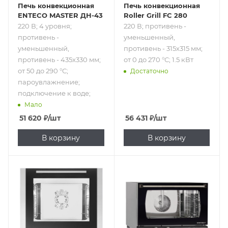
Печь конвекционная
Печь конвекционная
ENTECO MASTER ДН-43
Roller Grill FC 280
220 В; 4 уровня;
220 В; противень -
противень -
уменьшенный,
уменьшенный,
противень - 315х315 мм;
противень - 435x330 мм;
от 0 до 270 °С; 1.5 кВт
от 50 до 290 °С;
Достаточно
пароувлажнение;
подключение к воде;
Мало
51 620
₽
/шт
56 431
₽
/шт
В корзину
В корзину
Подпись к товару
Подпись к товару
220 В; 4 уровня; от
220 В; 3 уровня;
100 до 260 °С;
противень -
пароувлажнение;
уменьшенный,
2.8 кВт
противень -
460x330 мм; от 0