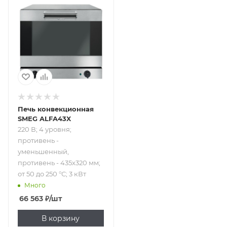
Подпись к товару
220 В; 4 уровня;
противень -
уменьшенный,
противень -
435x320 мм; от 50
до 250 °С; 3 кВт
Печь конвекционная
SMEG ALFA43X
220 В; 4 уровня;
противень -
уменьшенный,
противень - 435x320 мм;
от 50 до 250 °С; 3 кВт
Много
66 563
₽
/шт
В корзину