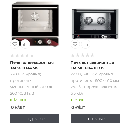
Подпись к товару
Подпись к товару
220 В; 4 уровня;
220 В, 380 В; 4
противень -
уровня;
уменьшенный; от
противень -
0 до 260 °С; 3.1 кВт
600х400 мм; 260
°С;
пароувлажнение;
6.3 кВт
Печь конвекционная
Печь конвекционная
Tatra TO44MS
FM ME-604 PLUS
220 В; 4 уровня;
220 В, 380 В; 4 уровня;
противень -
противень - 600х400 мм;
уменьшенный; от 0 до
260 °С; пароувлажнение;
260 °С; 3.1 кВт
6.3 кВт
Много
Мало
0
₽
/шт
0
₽
/шт
Под заказ
Под заказ