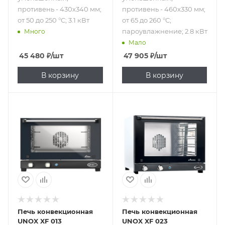
противень - 430х340 мм;
противень - 460x330 мм;
от 50 до 250 °С; 3.1 кВт
от 65 до 260 °С;
пароувлажнение; 2.8 кВт
Много
Мало
45 480
₽
/шт
47 905
₽
/шт
В корзину
В корзину
Подпись к товару
Подпись к товару
220 В; 3 уровня;
220 В; 4 уровня;
противень -
противень -
уменьшенный; от
уменьшенный,
0 до 260 °С; 2.7
противень -
кВт
460x330 мм; от 0
до 260 °С; 3 кВт
Печь конвекционная
Печь конвекционная
UNOX XF 013
UNOX XF 023