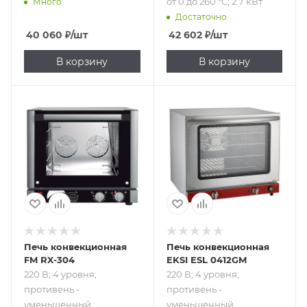
от 0 до 260 °С; 2.7 кВт
Много
Достаточно
40 060
₽
/шт
42 602
₽
/шт
В корзину
В корзину
Подпись к товару
Подпись к товару
220 В; 4 уровня;
220 В; 4 уровня;
противень -
противень -
уменьшенный,
уменьшенный,
противень -
противень -
430х340 мм; от 50
460x330 мм; от 65
до 250 °С; 3.1 кВт
до 260 °С;
пароувлажнение;
2.8 кВт
Печь конвекционная
Печь конвекционная
FM RX-304
EKSI ESL 0412GM
220 В; 4 уровня;
220 В; 4 уровня;
противень -
противень -
уменьшенный,
уменьшенный,