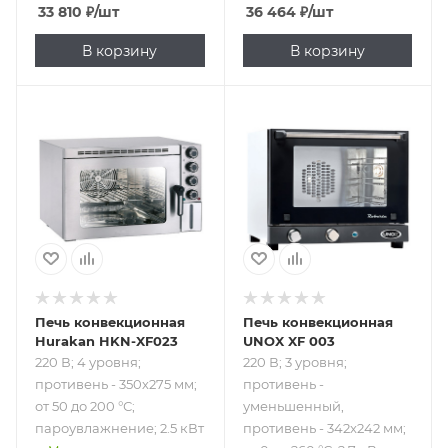
33 810
₽
/шт
36 464
₽
/шт
В корзину
В корзину
Подпись к товару
Подпись к товару
220 В; 4 уровня;
220 В; 3 уровня;
противень -
противень -
350х275 мм; от 50
уменьшенный,
до 200 °С;
противень -
пароувлажнение;
342x242 мм; от 0
2.5 кВт
до 260 °С; 2.7 кВт
Печь конвекционная
Печь конвекционная
Hurakan HKN-XF023
UNOX XF 003
220 В; 4 уровня;
220 В; 3 уровня;
противень - 350х275 мм;
противень -
от 50 до 200 °С;
уменьшенный,
пароувлажнение; 2.5 кВт
противень - 342x242 мм;