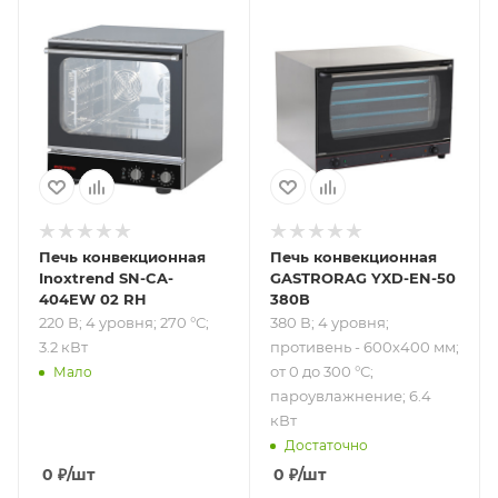
Подпись к товару
Подпись к товару
220 В; 4 уровня;
380 В; 4 уровня;
270 °С; 3.2 кВт
противень -
600х400 мм; от 0
до 300 °С;
пароувлажнение;
6.4 кВт
Печь конвекционная
Печь конвекционная
Inoxtrend SN-CA-
GASTRORAG YXD-EN-50
404EW 02 RH
380В
220 В; 4 уровня; 270 °С;
380 В; 4 уровня;
3.2 кВт
противень - 600х400 мм;
от 0 до 300 °С;
Мало
пароувлажнение; 6.4
кВт
Достаточно
0
₽
/шт
0
₽
/шт