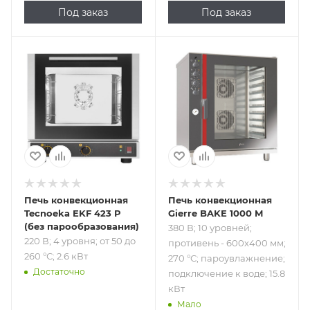
Под заказ
Под заказ
Подпись к товару
Подпись к товару
220 В; 4 уровня; от
380 В; 10 уровней;
50 до 260 °С; 2.6
противень -
кВт
600х400 мм; 270
°С;
пароувлажнение;
подключение к
воде; 15.8 кВт
Печь конвекционная
Печь конвекционная
Tecnoeka EKF 423 P
Gierre BAKE 1000 M
(без парообразования)
380 В; 10 уровней;
220 В; 4 уровня; от 50 до
противень - 600х400 мм;
260 °С; 2.6 кВт
270 °С; пароувлажнение;
Достаточно
подключение к воде; 15.8
кВт
Мало