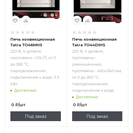
пароувлажнение;
противень -
подключение к
460х340 мм; от 0
воде; 3.3 кВт
до 260 °С;
пароувлажнение;
подключение к
воде;
Печь конвекционная
Печь конвекционная
Tatra TO46MHS
Tatra TO44DIHS
220 В; 4 уровня;
220 В; 4 уровня;
противень - GN 1/1; от 0
противень -
до 280 °С;
уменьшенный,
пароувлажнение;
противень - 460х340 мм;
подключение к воде; 3.3
от 0 до 260 °С;
кВт
пароувлажнение;
подключение к воде;
Достаточно
Достаточно
0
₽
/шт
0
₽
/шт
Под заказ
Под заказ