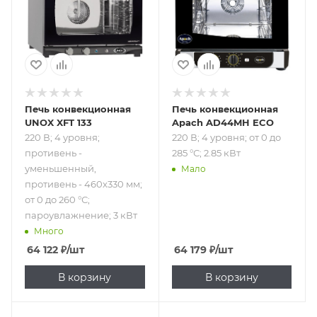
уменьшенный,
кВт
противень -
460x330 мм; от 0
до 260 °С;
пароувлажнение;
3 кВт
Печь конвекционная
Печь конвекционная
UNOX XFT 133
Apach AD44MH ECO
220 В; 4 уровня;
220 В; 4 уровня; от 0 до
противень -
285 °С; 2.85 кВт
уменьшенный,
Мало
противень - 460x330 мм;
от 0 до 260 °С;
пароувлажнение; 3 кВт
Много
64 122
₽
/шт
64 179
₽
/шт
В корзину
В корзину