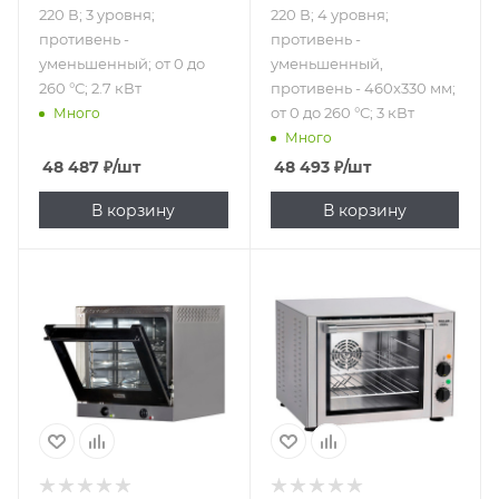
220 В; 3 уровня;
220 В; 4 уровня;
противень -
противень -
уменьшенный; от 0 до
уменьшенный,
260 °С; 2.7 кВт
противень - 460x330 мм;
от 0 до 260 °С; 3 кВт
Много
Много
48 487
₽
/шт
48 493
₽
/шт
В корзину
В корзину
Подпись к товару
Подпись к товару
220 В; 4 уровня;
220 В; противень -
противень -
уменьшенный,
уменьшенный,
противень -
противень -
315х315 мм; от 0 до
435x330 мм; от 50
270 °С; 1.5 кВт
до 290 °С;
пароувлажнение;
подключение к
воде;