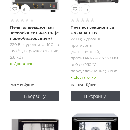
до 260 °С;
пароувлажнение;
3 кВт
Печь конвекционная
Печь конвекционная
Tecnoeka EKF 423 UP (с
UNOX XFT 113
парообразованием)
220 В; 3 уровня;
220 В; 4 уровня; от 100 до
противень -
260 °С; пароувлажнение;
уменьшенный,
2.8 кВт
противень - 460x330 мм;
Достаточно
от 0 до 260 °С;
пароувлажнение; 3 кВт
Достаточно
58 515
₽
/шт
61 960
₽
/шт
В корзину
В корзину
Подпись к товару
Подпись к товару
220 В; 4 уровня;
220 В; 4 уровня; от
противень -
0 до 285 °С; 2.85