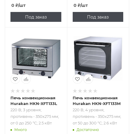
0
₽
/шт
0
₽
/шт
Под заказ
Под заказ
Подпись к товару
Подпись к товару
220 В; 3 уровня;
220 В; 4 уровня;
противень -
противень -
350х275 мм; от 0
350х275 мм; от 50
до 250 °С; 2.5 кВт
до 300 °С; 2.6 кВт
Печь конвекционная
Печь конвекционная
Hurakan HKN-XFT133L
Hurakan HKN-XFT133M
220 В; 3 уровня;
220 В; 4 уровня;
противень - 350х275 мм;
противень - 350х275 мм;
от 0 до 250 °С; 2.5 кВт
от 50 до 300 °С; 2.6 кВт
Много
Достаточно