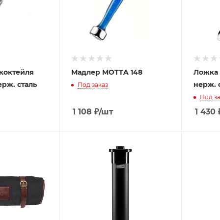
 коктейля
Мадлер MOTTA 148
Ложка 
рж. сталь
нерж. 
Под заказ
Под за
1 108
₽
/шт
1 430