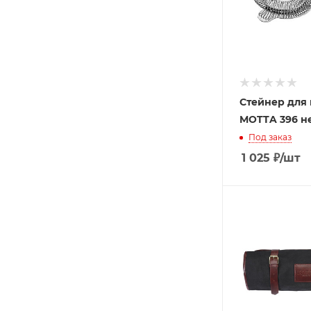
Стейнер для
MOTTA 396 не
Под заказ
1 025
₽
/шт