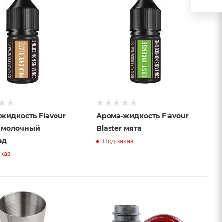
жидкость Flavour
Арома-жидкость Flavour
r молочный
Blaster мята
ад
Под заказ
каз