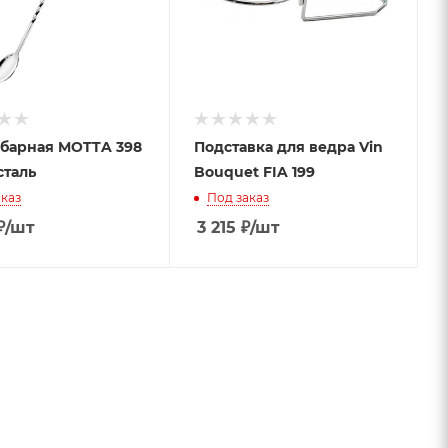
барная MOTTA 398
Подставка для ведра Vin
сталь
Bouquet FIA 199
каз
Под заказ
₽
/шт
3 215
₽
/шт