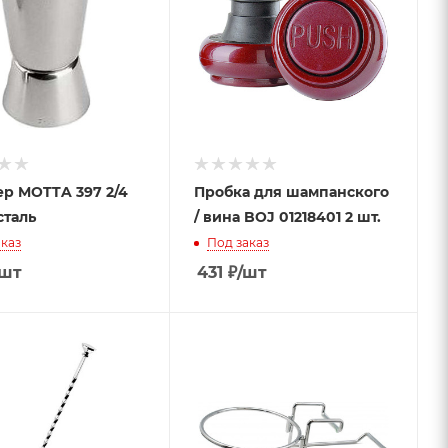
р MOTTA 397 2/4
Пробка для шампанского
сталь
/ вина BOJ 01218401 2 шт.
каз
Под заказ
/шт
431
₽
/шт