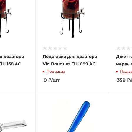
я дозатора
Подставка для дозатора
Джигге
IH 168 AC
Vin Bouquet FIH 099 AC
нерж. 
Под заказ
Под за
0
₽
/шт
359
₽