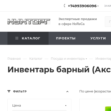
+74993906096
ЗАК
Экспертные продажи
в сфере HoReCa
КАТАЛОГ
ПРОЕКТЫ
УСЛУГИ
—
—
—
Главная
Каталог
Посуда и инвентарь
Инвентар
Инвентарь барный (Ак
По цене (возраста
ФИЛЬТР
Цена