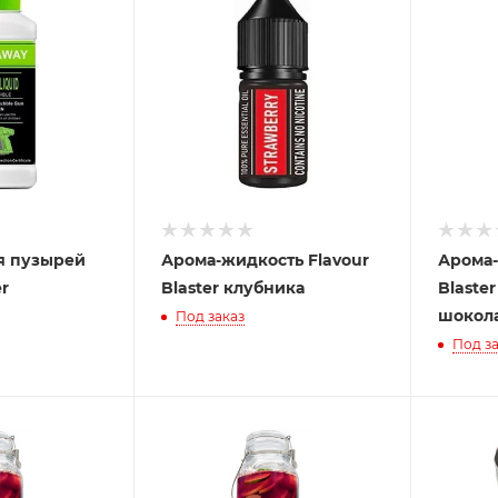
я пузырей
Арома-жидкость Flavour
Арома-
er
Blaster клубника
Blaste
шокол
Под заказ
Под за