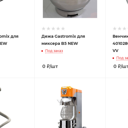
omix для
Дежа Gastromix для
Венчик
NEW
миксера B5 NEW
401028
VV
Под заказ
Под за
0
₽
/шт
0
₽
/ш