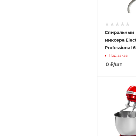
Спиральный 
миксера Elect
Professional 
Под заказ
0
₽
/шт