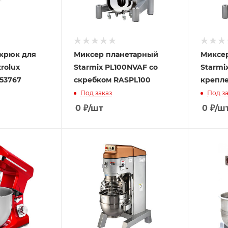
крюк для
Миксер планетарный
Миксе
rolux
Starmix PL100NVAF со
Starmi
653767
скребком RASPL100
крепле
Под заказ
Под за
0
₽
/шт
0
₽
/ш