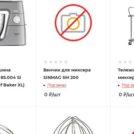
шина
Венчик для миксера
Тележк
85.004 SI
SINMAG SM 200
миксер
f Baker XL)
Под заказ
Под за
0
₽
/шт
0
₽
/ш