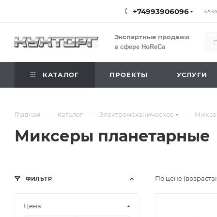
+74993906096
ЗАК
Экспертные продажи
в сфере HoReCa
КАТАЛОГ
ПРОЕКТЫ
УСЛУГИ
—
—
—
Главная
Каталог
Электромеханическое
Миксе
Миксеры планетарные
По цене (возраста
ФИЛЬТР
Цена