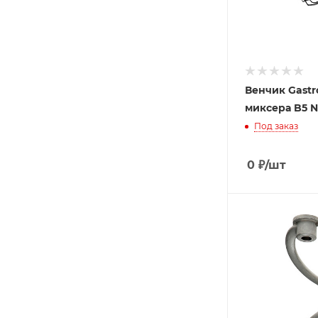
Венчик Gastr
миксера B5 
Под заказ
0
₽
/шт