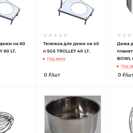
дежи на 60
Тележка для дежи на 40
Дежа д
 60 LT.
л SGS TROLLEY 40 LT.
планет
BOWL 
Под заказ
Под за
0
₽
/шт
0
₽
/ш