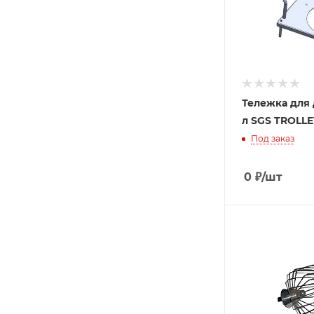
Тележка для 
л SGS TROLLEY
Под заказ
0
₽
/шт