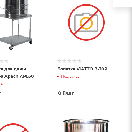
а для дежи
Лопатка VIATTO B-30P
а Apach APL60
Под заказ
каз
т
0
₽
/шт