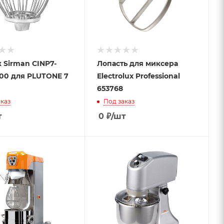
 Sirman CINP7-
Лопасть для миксера
00 для PLUTONE 7
Electrolux Professional
653768
каз
Под заказ
т
0
₽
/шт