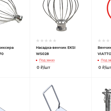
миксера
Насадка-венчик EKSI
Венчик
70
WS028
VIATTO
Под заказ
Под за
0
₽
/шт
0
₽
/ш