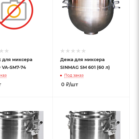
 для миксера
Дежа для миксера
 VA-SM7-74
SINMAG SM 601 (60 л)
каз
Под заказ
т
0
₽
/шт