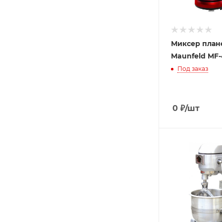
Миксер план
Maunfeld MF
Под заказ
0
₽
/шт