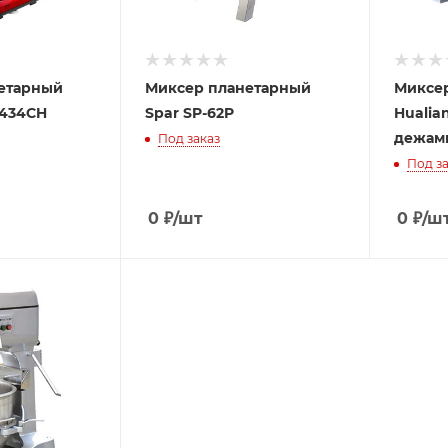
етарный
Миксер планетарный
Миксе
-434CH
Spar SP-62P
Hualian
дежам
Под заказ
Под за
0
₽
/шт
0
₽
/ш