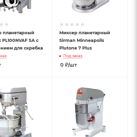
р планетарный
Миксер планетарный
x PL100NVAF SA с
Sirman Minneapolis
нием для скребка
Plutone 7 Plus
каз
Под заказ
т
0
₽
/шт