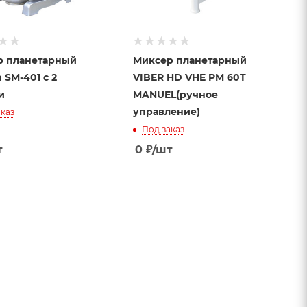
р планетарный
Миксер планетарный
 SM-401 с 2
VIBER HD VHE PM 60T
и
MANUEL(ручное
управление)
каз
Под заказ
т
0
₽
/шт