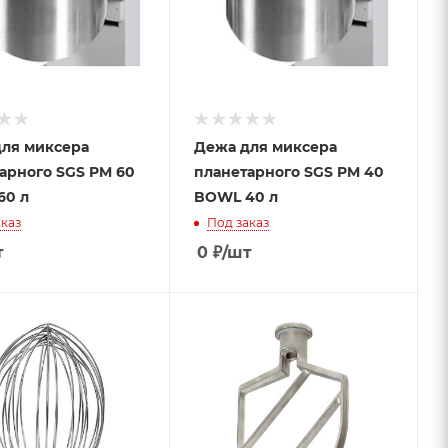
ля миксера
Дежа для миксера
арного SGS PM 60
планетарного SGS PM 40
60 л
BOWL 40 л
каз
Под заказ
т
0
₽
/шт