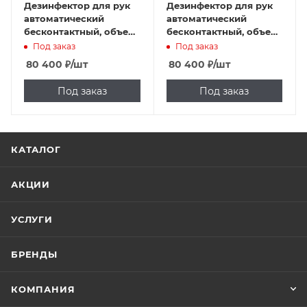
Дезинфектор для рук
Дезинфектор для рук
автоматический
автоматический
бесконтактный, объем
бесконтактный, объем
бака 5л, напольный,
бака 5л, напольный,
Под заказ
Под заказ
серый, Арисмо-
темно-серый, Арисмо-
80 400
₽
/шт
80 400
₽
/шт
Инжиниринг, ArD-06
Инжиниринг, ArD-06
серый
темно-серый
Под заказ
Под заказ
КАТАЛОГ
АКЦИИ
УСЛУГИ
БРЕНДЫ
КОМПАНИЯ