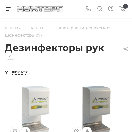
0
—
—
—
Главная
Каталог
Санитарно-гигиеническое
Дезинфекторы рук
Дезинфекторы рук
4
ФИЛЬТР