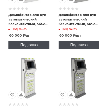
Дезинфектор для рук
Дезинфектор для рук
автоматический
автоматический
бесконтактный, объем
бесконтактный, объем
бака 1л, настенный,
бака 1л, настенный,
Под заказ
Под заказ
серый, Арисмо-
темно-серый, Арисмо-
60 000
₽
/шт
60 000
₽
/шт
Инжиниринг, ArD-04
Инжиниринг, ArD-04
серый
темно-серый
Под заказ
Под заказ