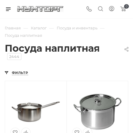
0
—
—
—
Главная
Каталог
Посуда и инвентарь
Посуда наплитная
Посуда наплитная
2444
ФИЛЬТР
Подпись к товару
5 л