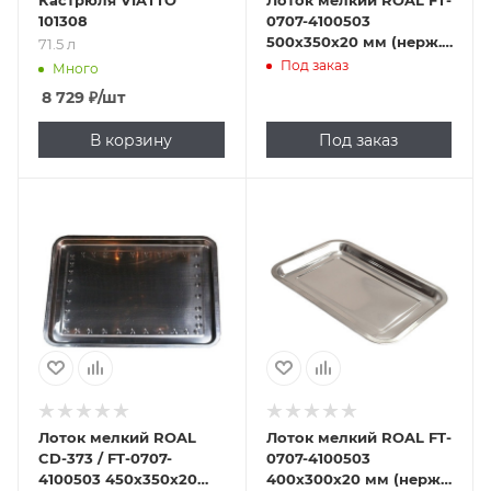
Кастрюля VIATTO
Лоток мелкий ROAL FT-
101308
0707-4100503
500х350х20 мм (нерж.
71.5 л
сталь)
Под заказ
Много
8 729
₽
/шт
В корзину
Под заказ
Лоток мелкий ROAL
Лоток мелкий ROAL FT-
CD-373 / FT-0707-
0707-4100503
4100503 450х350х20
400х300х20 мм (нерж.