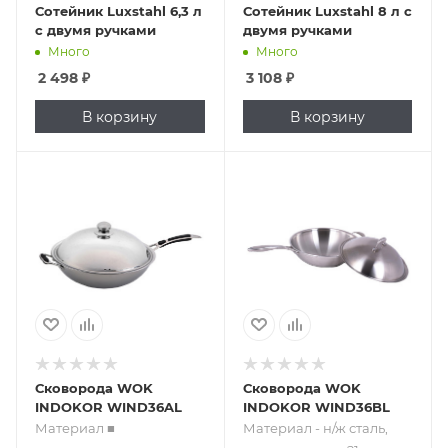
Сотейник Luxstahl 6,3 л
Сотейник Luxstahl 8 л с
с двумя ручками
двумя ручками
Много
Много
2 498
₽
3 108
₽
В корзину
В корзину
Подпись к товару
Подпись к товару
Материал ■
Материал - н/ж
нержавеющая
сталь, крышка,
сталь, крышка,
ручка 21см; d36см.
ручка с
Рекомендовано
силиконовой
для плит
вставкой 21см;
индукционных
дополнительная
Indokor IN5000
ручка
Сковорода WOK
Сковорода WOK
INDOKOR WIND36AL
INDOKOR WIND36BL
Материал ■
Материал - н/ж сталь,