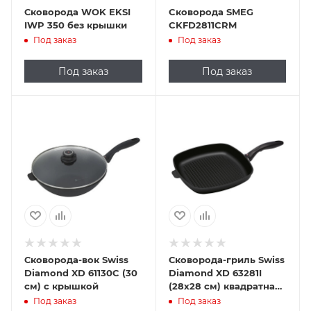
Сковорода WOK EKSI
Cковорода SMEG
IWP 350 без крышки
CKFD2811CRM
Под заказ
Под заказ
Под заказ
Под заказ
Сковорода-вок Swiss
Сковорода-гриль Swiss
Diamond XD 61130C (30
Diamond XD 63281I
см) с крышкой
(28х28 см) квадратная
индукционная
Под заказ
Под заказ