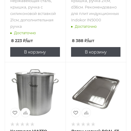
нержавеющая сталь,
крышка, ручка 21см;
крышка, ручка с
d36см. Рекомендовано
силиконовой вставкой
для плит индукционных
21см; дополнительная
Indokor IN5000
ручка
Достаточно
Достаточно
8 223
₽
/шт
8 388
₽
/шт
В корзину
В корзину
Подпись к товару
71.5 л