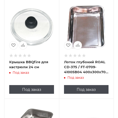
Крышка BBQfire для
Лоток глубокий ROAL
кастрюли 24 см
CD-375 / FT-0709-
41005B04 400х300х70
Под заказ
мм (нерж. сталь)
Под заказ
Под заказ
Под заказ