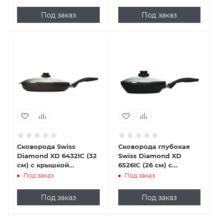
Под заказ
Под заказ
Сковорода Swiss
Сковорода глубокая
Diamond XD 6432IC (32
Swiss Diamond XD
см) с крышкой
6526IC (26 см) с
индукционная
крышкой
Под заказ
Под заказ
индукционная
Под заказ
Под заказ