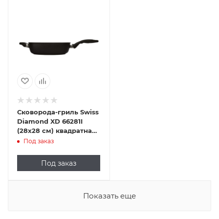
Сковорода-гриль Swiss
Diamond XD 66281I
(28х28 см) квадратная
индукционная
Под заказ
Под заказ
Показать еще