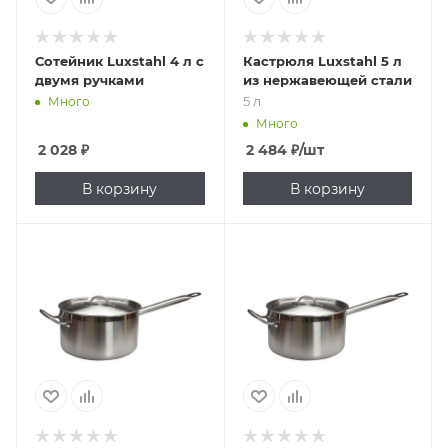
Сотейник Luxstahl 4 л с
Кастрюля Luxstahl 5 л
двумя ручками
из нержавеющей стали
5 л
Много
Много
2 028
₽
2 484
₽
/шт
В корзину
В корзину