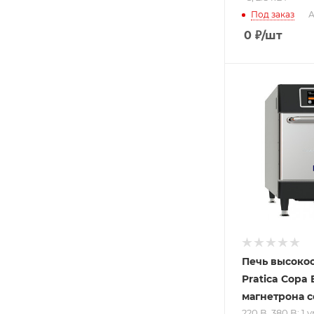
Под заказ
А
0
₽
/шт
Подпись к това
220 В, 380 В; 1
уровень;
противень - 
1/2, противень
уменьшенный
30 до 276 °С; 6
кВт
Печь высоко
Pratica Copa E
магнетрона 
220 В, 380 В; 1 