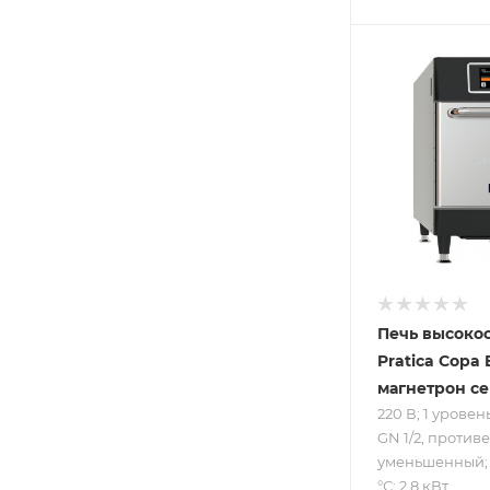
Подпись к това
220 В; 1 урове
противень - 
1/2, противень
уменьшенный
30 до 276 °С; 2
кВт
Печь высоко
Pratica Copa E
магнетрон с
220 В; 1 уровен
GN 1/2, противе
уменьшенный; о
°С; 2.8 кВт