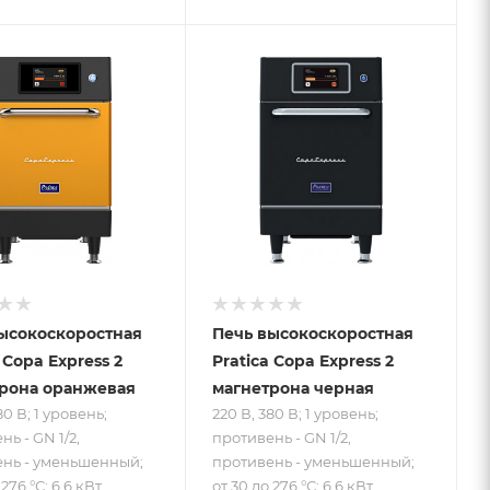
 к товару
Подпись к товару
80 В; 1
220 В, 380 В; 1
ь;
уровень;
ень - GN
противень - GN
отивень -
1/2, противень -
енный; от
уменьшенный; от
76 °С; 6.6
30 до 276 °С; 6.6
кВт
ысокоскоростная
Печь высокоскоростная
 Copa Expres s 2
Pratica Copa Expres s 2
рона оранжевая
магнетрона черная
80 В; 1 уровень;
220 В, 380 В; 1 уровень;
ь - GN 1/2,
противень - GN 1/2,
нь - уменьшенный;
противень - уменьшенный;
 276 °С; 6.6 кВт
от 30 до 276 °С; 6.6 кВт