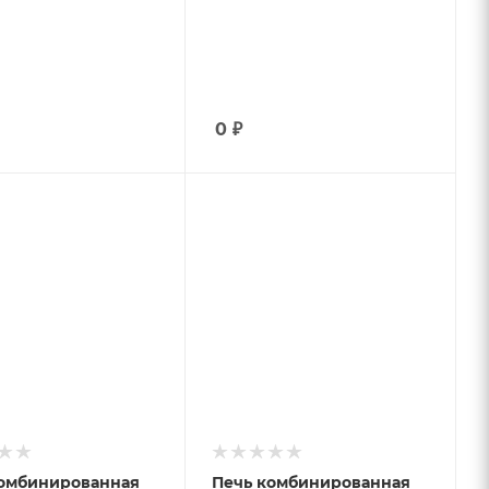
0
₽
 к товару
ция;
онное
ение; 380
т
комбинированная
Печь комбинированная