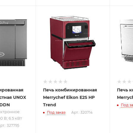
ру
380
ированная
Печь комбинированная
Печь 
стная UNOX
Merrychef Eikon E2S HP
Merrych
EDDN
Trend
Под за
ектронное
Под заказ
Арт.: 320714
 В; 6.5 кВт
рт.: 327795