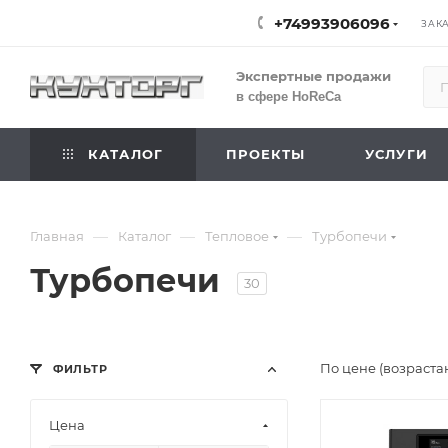
+74993906096
ЗАК
Экспертные продажи
в сфере HoReCa
КАТАЛОГ
ПРОЕКТЫ
УСЛУГИ
—
—
—
Главная
Каталог
Тепловое
Турбопечи
Турбопечи
30
По цене (возраста
ФИЛЬТР
Цена
Подпись к това