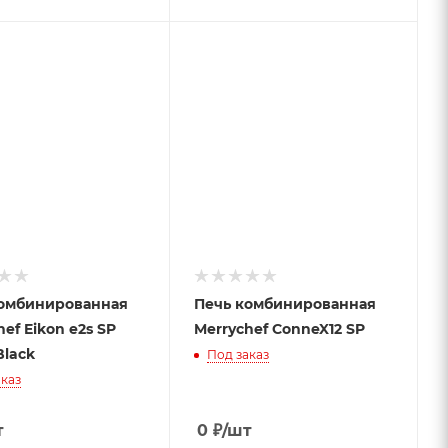
комбинированная
Печь комбинированная
ef Eikon e2s SP
Merrychef ConneX12 SP
Black
Под заказ
каз
т
0
₽
/шт