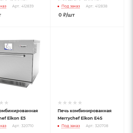
каз
Арт.: 412839
Под заказ
Арт.: 412838
т
0
₽
/шт
комбинированная
Печь комбинированная
ef Eikon E5
Merrychef Eikon E4S
каз
Арт.: 320710
Под заказ
Арт.: 320708