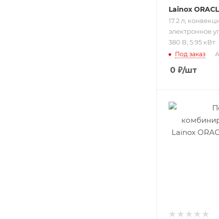
Lainox ORAC
17.2 л; конвекц
электронное у
380 В; 5.95 кВт
Под заказ
А
0
₽
/шт