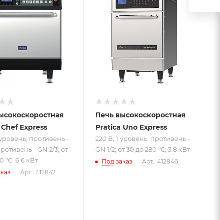
1 уровень;
220 В; 1 уровень;
ень - GN
противень - GN
отивень -
1/2; от 30 до 280
 от 30 до
°С; 3.8 кВт
 6.6 кВт
ысокоскоростная
Печь высокоскоростная
 Chef Expres s
Pratica Uno Expres s
 уровень; противень -
220 В; 1 уровень; противень -
противень - GN 2/3; от
GN 1/2; от 30 до 280 °С; 3.8 кВт
0 °С; 6.6 кВт
Под заказ
Арт.: 412846
каз
Арт.: 412847