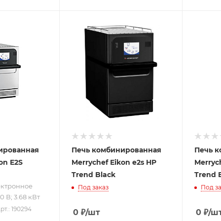
ру
220
ированная
Печь комбинированная
Печь 
on E2S
Merrychef Еikon e2s HP
Merrych
Trend Black
Trend 
ектронное
Под заказ
Под за
 В; 3.68 кВт
рт.: 190294
0
₽
/шт
0
₽
/ш