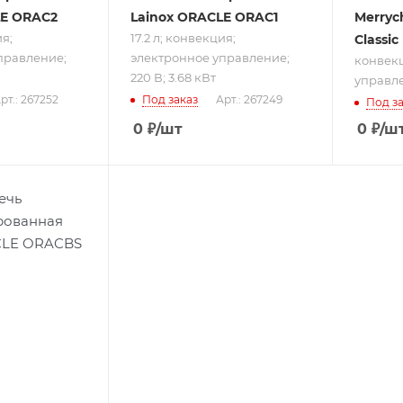
LE ORAC2
Lainox ORACLE ORAC1
Merryc
ия;
17.2 л; конвекция;
Classic
правление;
электронное управление;
конвекц
220 В; 3.68 кВт
управле
рт.: 267252
Под заказ
Арт.: 267249
Под за
0
₽
/шт
0
₽
/ш