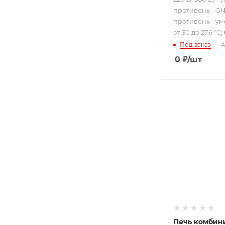
противень - GN 
противень - у
от 30 до 276 °С;
Под заказ
А
0
₽
/шт
Подпись к това
17.2 л; конвек
электронное
управление; 
В; 5.95 кВт
Печь комбин