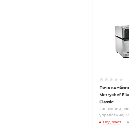
Подпись к това
конвекция;
электронное
управление; 
В; 3.68 кВт
Печь комбин
Merrychef Eik
Classic
конвекция; эл
управление; 220
Под заказ
А