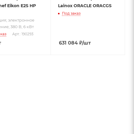
hef Eikon E2S HP
Lainox ORACLE ORACGS
Под заказ
ия; электронное
ние; 380 В; 6 кВт
каз
Арт.: 190293
т
631 084
₽
/шт