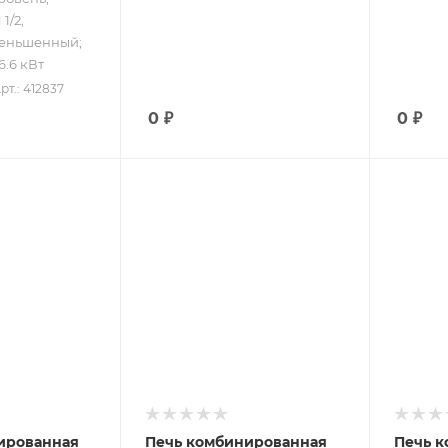
1/2,
меньшенный;
 6.6 кВт
рт.: 412837
0
₽
0
₽
ру
Подпись к товару
Подпись
ция;
17.2 л; конвекция;
конвек
электронное
электр
380
управление; 220
управл
В; 3.68 кВт
В; 6 кВ
ированная
Печь комбинированная
Печь 