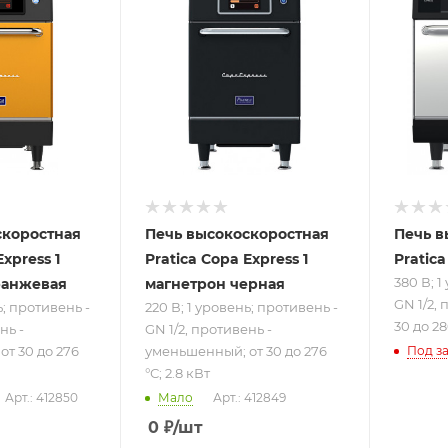
нь;
220 В; 1 уровень;
380 В; 
GN
противень - GN
против
 -
1/2, противень -
1/2, пр
; от
уменьшенный; от
GN 2/3;
.8
30 до 276 °С; 2.8
280 °С;
кВт
скоростная
Печь высокоскоростная
Печь в
xpres s 1
Pratica Copa Expres s 1
Pratica
380 В; 1
ранжевая
магнетрон черная
GN 1/2, 
ь; противень -
220 В; 1 уровень; противень -
30 до 28
нь -
GN 1/2, противень -
т 30 до 276
уменьшенный; от 30 до 276
Под за
°С; 2.8 кВт
Арт.: 412850
Мало
Арт.: 412849
0
₽
/шт