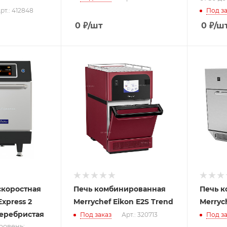
рт.: 412848
Под за
0
₽
/шт
0
₽
/ш
ру
GN
 -
; от
.6
скоростная
Печь комбинированная
Печь 
xpres s 2
Merrychef Eikon E2S Trend
Merrych
серебристая
Под заказ
Арт.: 320713
Под за
уровень;