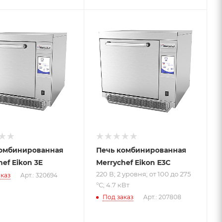
Подпись к товару
220 В; 2 уровня;
от 100 до 275 °С;
4.7 кВт
комбинированная
Печь комбинированная
ef Eikon 3E
Merrychef Eikon E3C
220 В; 2 уровня; от 100 до 275
каз
Арт.: 320694
°С; 4.7 кВт
Под заказ
Арт.: 207808