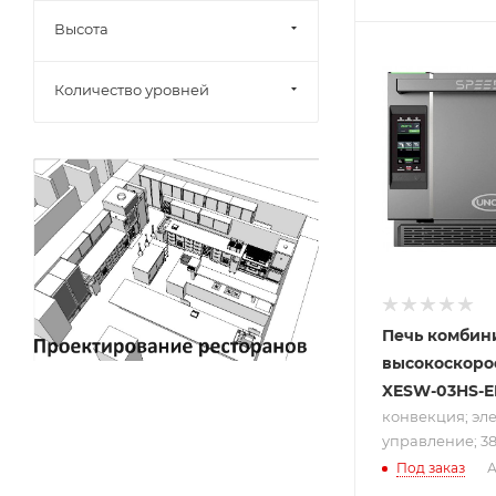
Высота
Подпись к това
конвекция;
Количество уровней
электронное
управление; 
В; 6.5 кВт
Печь комбин
высокоскоро
XESW-03HS-
конвекция; эл
управление; 380
Под заказ
А