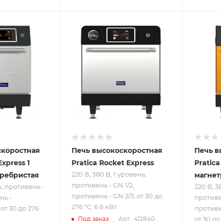
ру
Подпись к товару
Подпись
нь;
220 В, 380 В; 1
220 В, 3
GN
уровень;
уровен
 -
противень - GN
против
; от
1/2, противень -
1/2, пр
.8
GN 2/3; от 30 до
уменьш
276 °С; 6.6 кВт
30 до 2
кВт
скоростная
Печь высокоскоростная
Печь в
xpres s 1
Pratica Rocket Expres s
Pratica
220 В, 380 В; 1 уровень;
еребристая
магнет
противень - GN 1/2,
ь; противень -
220 В, 3
противень - GN 2/3; от 30 до
нь -
противен
276 °С; 6.6 кВт
т 30 до 276
противе
от 30 до
Под заказ
Арт.: 412840