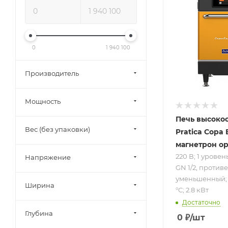
220 В; 1 урове
противень - 
1/2, противень
уменьшенный
30 до 276 °С; 2
0
1 940 100
кВт
Производитель
Мощность
Печь высоко
Вес (без упаковки)
Pratica Copa E
магнетрон о
220 В; 1 уровен
Напряжение
GN 1/2, противе
уменьшенный; о
Ширина
°С; 2.8 кВт
Достаточно
Глубина
0
₽
/шт