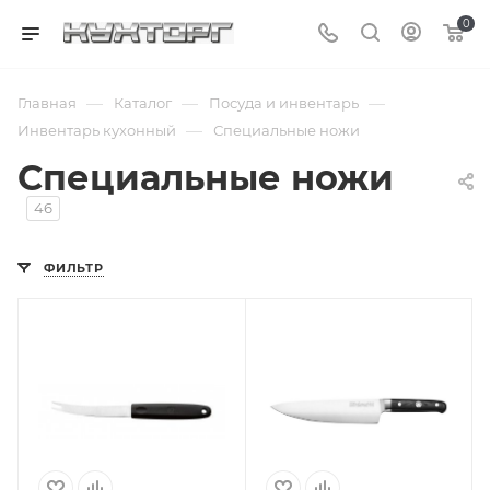
0
—
—
—
Главная
Каталог
Посуда и инвентарь
—
Инвентарь кухонный
Специальные ножи
Специальные ножи
46
ФИЛЬТР