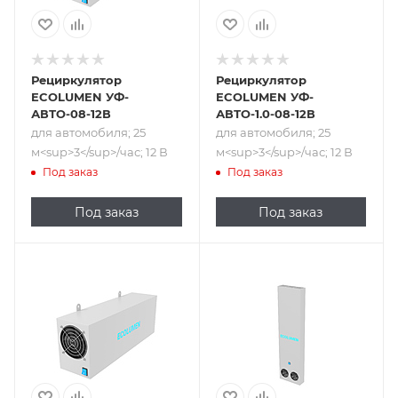
Рециркулятор
Рециркулятор
ECOLUMEN УФ-
ECOLUMEN УФ-
АВТО-08-12В
АВТО-1.0-08-12В
для автомобиля; 25
для автомобиля; 25
м<sup>​3</sup>/час; 12 В
м<sup>​3</sup>/час; 12 В
Под заказ
Под заказ
Под заказ
Под заказ
Подпись к товару
Подпись к товару
для автомобиля;
настенный,
25 м<sup>​3</sup>/
напольный; 80
час; 24 В
м<sup>​3</sup>/час