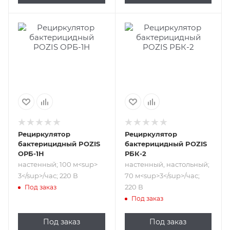
Подпись к товару
Подпись к товару
настенный; 100
настенный,
м<sup>​3</sup>/
настольный; 70
час; 220 В
м<sup>​3</sup>/
час; 220 В
Рециркулятор
Рециркулятор
бактерицидный POZIS
бактерицидный POZIS
ОРБ-1Н
РБК-2
настенный; 100 м<sup>​
настенный, настольный;
3</sup>/час; 220 В
70 м<sup>​3</sup>/час;
220 В
Под заказ
Под заказ
Под заказ
Под заказ