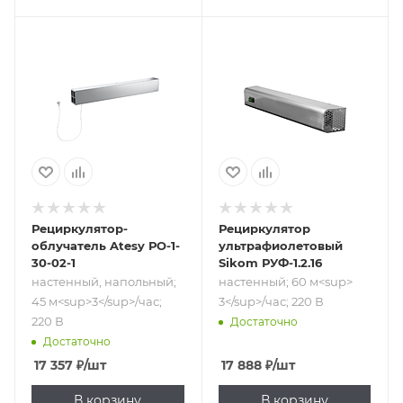
Подпись к товару
Подпись к товару
настенный,
настенный; 60
напольный; 45
м<sup>​3</sup>/
м<sup>​3</sup>/
час; 220 В
час; 220 В
Рециркулятор-
Рециркулятор
облучатель Atesy РО-1-
ультрафиолетовый
30-02-1
Sikom РУФ-1.2.16
настенный, напольный;
настенный; 60 м<sup>​
45 м<sup>​3</sup>/час;
3</sup>/час; 220 В
220 В
Достаточно
Достаточно
17 357
₽
/шт
17 888
₽
/шт
В корзину
В корзину