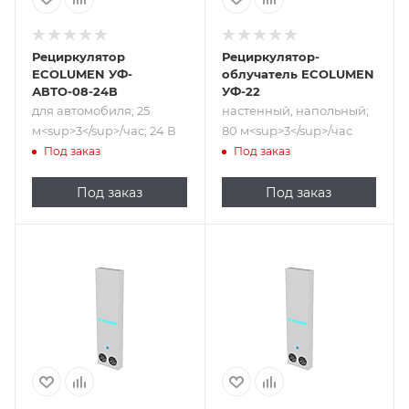
Рециркулятор
Рециркулятор-
ECOLUMEN УФ-
облучатель ECOLUMEN
АВТО-08-24В
УФ-22
для автомобиля; 25
настенный, напольный;
м<sup>​3</sup>/час; 24 В
80 м<sup>​3</sup>/час
Под заказ
Под заказ
Под заказ
Под заказ
Подпись к товару
Подпись к товару
настенный,
настенный,
напольный; 110
напольный; 70
м<sup>​3</sup>/час
м<sup>​3</sup>/час