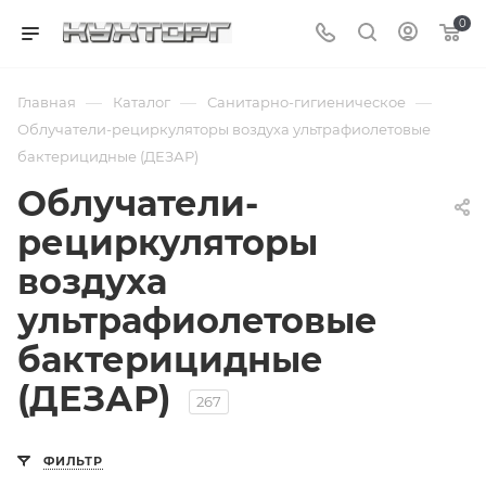
0
—
—
—
Главная
Каталог
Санитарно-гигиеническое
Облучатели-рециркуляторы воздуха ультрафиолетовые
бактерицидные (ДЕЗАР)
Облучатели-
рециркуляторы
воздуха
ультрафиолетовые
бактерицидные
(ДЕЗАР)
267
ФИЛЬТР