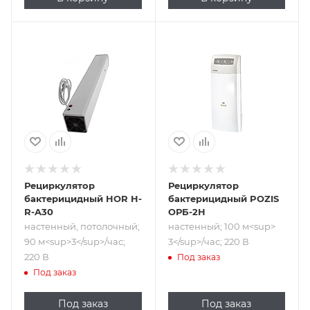
Подпись к товару
Подпись к товару
настенный,
настенный; 100
потолочный; 90
м<sup>​3</sup>/
м<sup>​3</sup>/
час; 220 В
час; 220 В
Рециркулятор
Рециркулятор
бактерицидный HOR H-
бактерицидный POZIS
R-A30
ОРБ-2Н
настенный, потолочный;
настенный; 100 м<sup>​
90 м<sup>​3</sup>/час;
3</sup>/час; 220 В
220 В
Под заказ
Под заказ
Под заказ
Под заказ