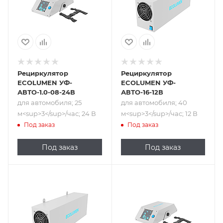
Рециркулятор
Рециркулятор
ECOLUMEN УФ-
ECOLUMEN УФ-
АВТО-1.0-08-24В
АВТО-16-12В
для автомобиля; 25
для автомобиля; 40
м<sup>​3</sup>/час; 24 В
м<sup>​3</sup>/час; 12 В
Под заказ
Под заказ
Под заказ
Под заказ
Подпись к товару
Подпись к товару
для автомобиля;
для автомобиля;
40 м<sup>​3</sup>/
40 м<sup>​3</sup>/
час; 24 В
час; 12 В