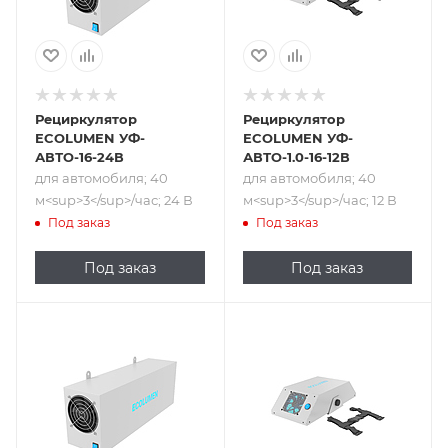
Рециркулятор
Рециркулятор
ECOLUMEN УФ-
ECOLUMEN УФ-
АВТО-16-24В
АВТО-1.0-16-12В
для автомобиля; 40
для автомобиля; 40
м<sup>​3</sup>/час; 24 В
м<sup>​3</sup>/час; 12 В
Под заказ
Под заказ
Под заказ
Под заказ
Подпись к товару
Подпись к товару
для автомобиля;
для автомобиля;
25 м<sup>​3</sup>/
25 м<sup>​3</sup>/
час; 12 В
час; 12 В