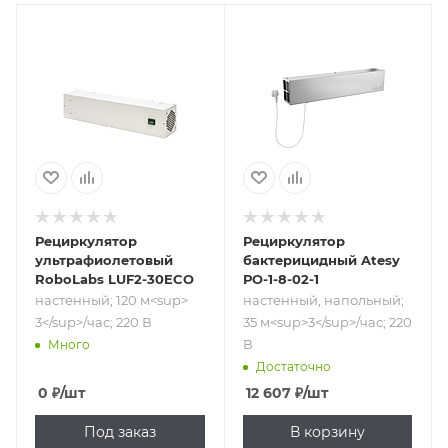
Подпись к товару
Подпись к товару
настенный; 120
настенный,
м<sup>​3</sup>/
напольный; 35
час; 220 В
м<sup>​3</sup>/
час; 220 В
Рециркулятор
Рециркулятор
ультрафиолетовый
бактерицидный Atesy
RoboLabs LUF2-30ECO
РО-1-8-02-1
настенный; 120 м<sup>​
настенный, напольный;
3</sup>/час; 220 В
35 м<sup>​3</sup>/час; 220
В
Много
Достаточно
0
₽
/шт
12 607
₽
/шт
Под заказ
В корзину