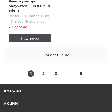
Рециркулятор-
облучатель ECOLUMEN
УФ1-11
настенный, напольный;
45 м<sup>​3</sup>/час
Под заказ
Под заказ
Показать еще
1
2
3
11
КАТАЛОГ
АКЦИИ