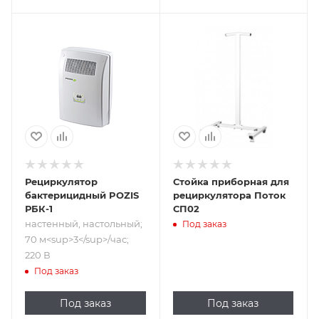
Подпись к товару
настенный,
настольный; 70
м<sup>​3</sup>/
час; 220 В
Рециркулятор
Стойка приборная для
бактерицидный POZIS
рециркулятора Поток
РБК-1
СП02
настенный, настольный;
Под заказ
70 м<sup>​3</sup>/час;
220 В
Под заказ
Под заказ
Под заказ