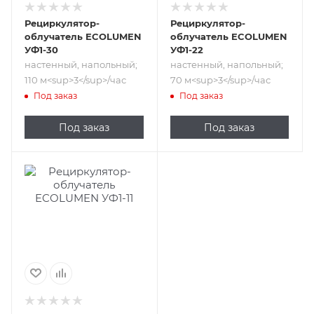
Рециркулятор-
Рециркулятор-
облучатель ECOLUMEN
облучатель ECOLUMEN
УФ1-30
УФ1-22
настенный, напольный;
настенный, напольный;
110 м<sup>​3</sup>/час
70 м<sup>​3</sup>/час
Под заказ
Под заказ
Под заказ
Под заказ
Подпись к товару
настенный,
напольный; 45
м<sup>​3</sup>/час