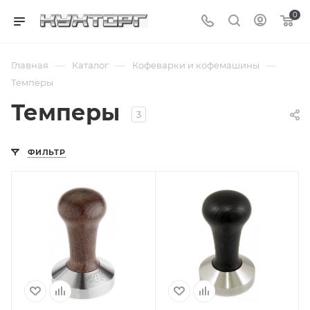
0
—
—
—
Главная
Каталог
Кофеварки и кофемашины
Темперы
Темперы
3
ФИЛЬТР