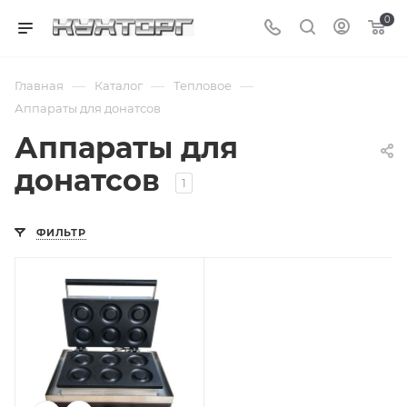
0
—
—
—
Главная
Каталог
Тепловое
Аппараты для донатсов
Аппараты для
донатсов
1
ФИЛЬТР