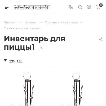
0
—
—
—
Главная
Каталог
Посуда и инвентарь
Инвентарь для пиццы1
Инвентарь для
пиццы1
6
ФИЛЬТР