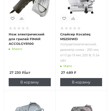
мм; 220 В; 0.24 кВт
Нож электрический
Слайсер Kocateq
для грилей FIMAR
MS250WD
ACCOLGYR100
полуавтоматический;
Много
диаметр ножа - 250 мм;
от 0 до 13 мм; 220 В; 0.24
кВт
Мало
27 230
₽
/шт
27 489
₽
В корзину
В корзину
Подпись к товару
Подпись к товару
диаметр ножа -
полуавтоматический;
250 мм; от 0.2 до
диаметр ножа -