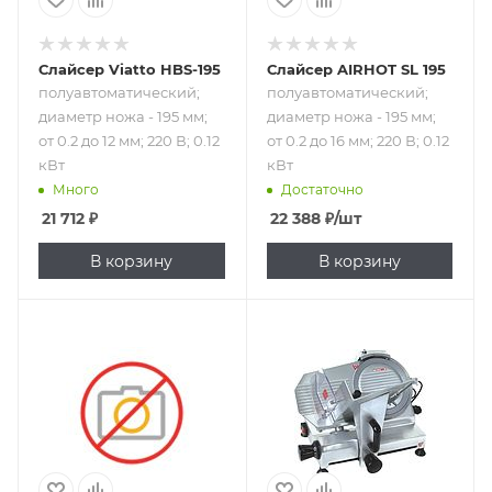
Слайсер Viatto HBS-195
Слайсер AIRHOT SL 195
полуавтоматический;
полуавтоматический;
диаметр ножа - 195 мм;
диаметр ножа - 195 мм;
от 0.2 до 12 мм; 220 В; 0.12
от 0.2 до 16 мм; 220 В; 0.12
кВт
кВт
Много
Достаточно
21 712
₽
22 388
₽
/шт
В корзину
В корзину
Подпись к товару
Подпись к товару
диаметр ножа -
диаметр ножа -
220 мм; от 0 до 12
220 мм; от 0.2 до
мм; 220 В; 0.12 кВт
12 мм; 220 В; 0.15
кВт