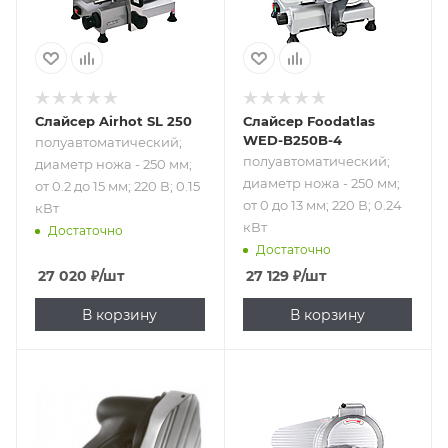
кВт
Слайсер Airhot SL 250
Слайсер Foodatlas
WED-B250B-4
полуавтоматический;
полуавтоматический;
диаметр ножа - 250 мм;
диаметр ножа - 250 мм;
от 0.2 до 15 мм; 220 В; 0.15
от 0 до 13 мм; 220 В; 0.24
кВт
кВт
Достаточно
Достаточно
27 020
₽
/шт
27 129
₽
/шт
В корзину
В корзину
Подпись к товару
полуавтоматический;
диаметр ножа -
250 мм; от 0 до 13