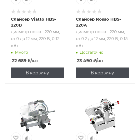
Слайсер Viatto HBS-
Слайсер Rosso HBS-
220B
220A
диаметр ножа - 220 мм;
диаметр ножа - 220 мм;
от 0 до 12 мм; 220 В; 0.12
от 0.2 до 12 мм; 220 В; 0.15
кВт
кВт
Много
Достаточно
22 689
₽
/шт
23 490
₽
/шт
В корзину
В корзину
Подпись к товару
Подпись к товару
полуавтоматический;
полуавтоматический;
диаметр ножа -
диаметр ножа -
220 мм; от 0.2 до
220 мм; от 0 до 13
12 мм; 220 В; 0.125
мм; 220 В; 0.21 кВт
кВт