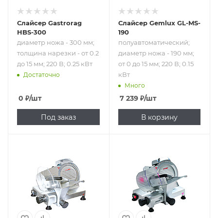
Слайсер Gastrorag
Слайсер Gemlux GL-MS-
HBS-300
190
диаметр ножа - 300 мм;
полуавтоматический;
толщина нарезки - от 0.2
диаметр ножа - 190 мм;
до 15 мм; 220 В; 0.25 кВт
от 0 до 15 мм; 220 В; 0.15
кВт
Достаточно
Много
0
₽
/шт
7 239
₽
/шт
Под заказ
В корзину
Подпись к товару
Подпись к товару
полуавтоматический;
полуавтоматический;
диаметр ножа -
диаметр ножа -
195 мм; от 0.2 до 12
195 мм; от 0.2 до 16
мм; 220 В; 0.12 кВт
мм; 220 В; 0.12 кВт