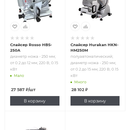
12 мм; 220 В; 0.15
250 мм; от 0.2 до
кВт
15 мм; 220 В; 0.15
кВт
Слайсер Rosso HBS-
Слайсер Hurakan HKN-
250A
HM250M
диаметр ножа - 250 мм;
полуавтоматический;
от 0.2 до 12 мм; 220 В; 0.15
диаметр ножа - 250 мм;
кВт
от 0.2 до 15 мм; 220 В; 0.15
кВт
Мало
Много
27 587
₽
/шт
28 102
₽
В корзину
В корзину
Подпись к товару
полуавтоматический;