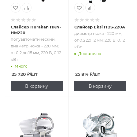
Слайсер Hurakan HKN-
Слайсер Eksi HBS-220A
HM220
диаметр ножа - 220 мм;
полуавтоматический;
от 0.2 до 12 мм; 220 В; 0.12
диаметр ножа - 220 мм;
кВт
от 0.2 до 15 мм; 220 В; 0.12
Достаточно
кВт
Много
25 720
₽
/шт
25 814
₽
/шт
В корзину
В корзину
Подпись к товару
Подпись к товару
полуавтоматический;
полуавтоматический;
диаметр ножа -
диаметр ножа -
220 мм; от 0 до 13
250 мм; от 0.2 до
мм; 220 В; 0.21 кВт
12 мм; 220 В; 0.15
кВт