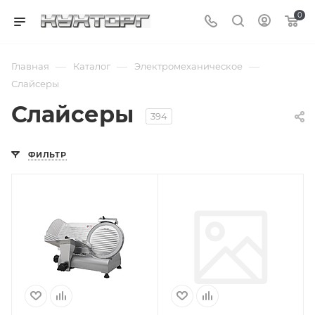
0
—
—
—
Главная
Каталог
Электромеханическое
Слайсеры
Слайсеры
394
ФИЛЬТР
Подпись к товару
Подпись к товару
полуавтоматический;
диаметр ножа -
диаметр ножа -
250 мм; 220 В;
300 мм; толщина
0.185 кВт
нарезки - 9 мм;
220 В; 0.25 кВт