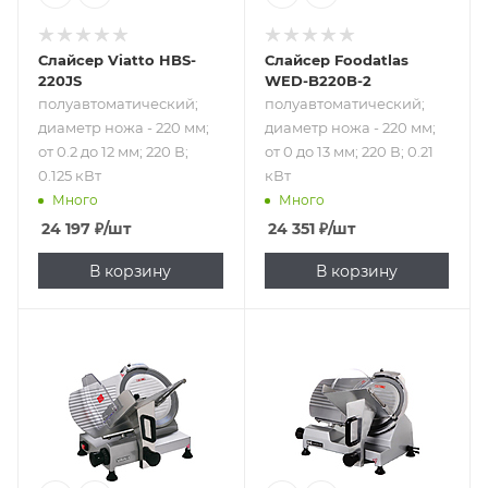
Слайсер Viatto HBS-
Слайсер Foodatlas
220JS
WED-B220B-2
полуавтоматический;
полуавтоматический;
диаметр ножа - 220 мм;
диаметр ножа - 220 мм;
от 0.2 до 12 мм; 220 В;
от 0 до 13 мм; 220 В; 0.21
0.125 кВт
кВт
Много
Много
24 197
₽
/шт
24 351
₽
/шт
В корзину
В корзину
Подпись к товару
Подпись к товару
полуавтоматический;
полуавтоматический;
диаметр ножа -
диаметр ножа -
220 мм; от 0.2 до
220 мм; от 0.2 до
15 мм; 220 В; 0.15
15 мм; 220 В; 0.12
кВт
кВт