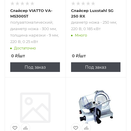
Слайсер VIATTO VA-
Слайсер Luxstahl SG
MS300ST
250 RX
полуавтоматический;
диаметр ножа - 250 мм;
диаметр ножа - 300 мм;
220 В; 0.185 кВт
толщина нарезки - 9 мм;
Много
220 В; 0.25 кВт
Достаточно
0
₽
/шт
0
₽
/шт
Под заказ
Под заказ
Подпись к товару
Подпись к товару
диаметр ножа -
диаметр ножа -
300 мм; 220 В;
220 мм; толщина
0.185 кВт
нарезки - от 0 до
15 мм; 220 В; 0.15
кВт