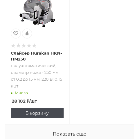
диаметр ножа -
250 мм; от 0.2 до
15 мм; 220 В; 0.15
кВт
Слайсер Hurakan HKN-
HM250
полуавтоматический;
диаметр ножа - 250 мм;
от 0.2 до 15 мм; 220 В; 0.15
кВт
Много
28 102
₽
/шт
В корзину
Показать еще