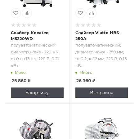
Слайсер Kocateq
Слайсер Viatto HBS-
MS220WD
250A
полуавтоматический;
полуавтоматический;
диаметр ножа - 220 мм;
диаметр ножа - 250 мм;
от 0 до 13 мм; 220 В; 0.21
от 0.2 до 12 мм; 220 В; 0.15
кВт
кВт
Мало
Много
25 860
₽
26 360
₽
В корзину
В корзину
Подпись к товару
Подпись к товару
полуавтоматический;
полуавтоматический;
диаметр ножа -
диаметр ножа -
250 мм; от 0.2 до
250 мм; от 0 до 13
15 мм; 220 В; 0.15
мм; 220 В; 0.24 кВт