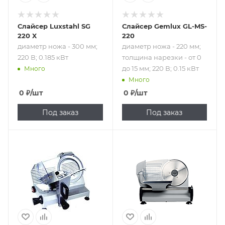
Слайсер Luxstahl SG
Слайсер Gemlux GL-MS-
220 X
220
диаметр ножа - 300 мм;
диаметр ножа - 220 мм;
220 В; 0.185 кВт
толщина нарезки - от 0
до 15 мм; 220 В; 0.15 кВт
Много
Много
0
₽
/шт
0
₽
/шт
Под заказ
Под заказ
Подпись к товару
Подпись к товару
диаметр ножа -
полуавтоматический;
300 мм; толщина
диаметр ножа -
нарезки - от 0.2
190 мм; от 0 до 15
до 15 мм; 220 В;
мм; 220 В; 0.15 кВт
0.25 кВт