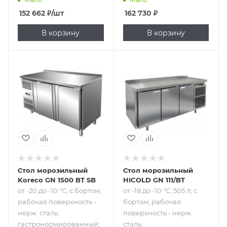
152 662
₽
/шт
162 730
₽
В корзину
В корзину
Подпись к товару
Подпись к товару
от -20 до -10 °С; с
от -18 до -10 °С;
бортом; рабочая
505 л; с бортом;
поверхность -
рабочая
нерж. сталь;
поверхность -
гастронормированный;
нерж. сталь;
2 двери; 220 В
гастронормированный;
3 двери; 220 В
Стол морозильный
Стол морозильный
Koreco GN 1500 BT SB
HICOLD GN 111/BT
от -20 до -10 °С; с бортом;
от -18 до -10 °С; 505 л; с
рабочая поверхность -
бортом; рабочая
нерж. сталь;
поверхность - нерж.
гастронормированный;
сталь;