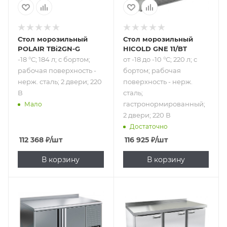
2 двери; 220 В
Стол морозильный
Стол морозильный
POLAIR TBi2GN-G
HICOLD GNE 11/BT
-18 °С; 184 л; с бортом;
от -18 до -10 °С; 220 л; с
рабочая поверхность -
бортом; рабочая
нерж. сталь; 2 двери; 220
поверхность - нерж.
В
сталь;
гастронормированный;
Мало
2 двери; 220 В
Достаточно
112 368
₽
/шт
116 925
₽
/шт
В корзину
В корзину
Подпись к товару
Подпись к товару
-18 °С; 320 л; с
от -18 до -10 °С;
бортом; рабочая
340 л; с бортом;
поверхность -
рабочая