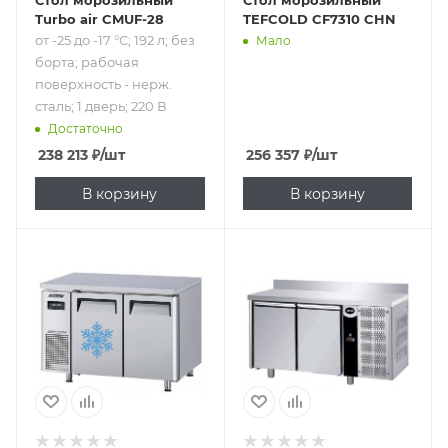
Стол морозильный
Стол морозильный
Turbo air CMUF-28
TEFCOLD CF7310 CHN
от -25 до -17 °С; 192 л; без
Мало
борта; рабочая
поверхность - нерж.
сталь; 1 дверь; 220 В
Достаточно
238 213
₽
/шт
256 357
₽
/шт
В корзину
В корзину
Подпись к товару
Подпись к товару
от -21 до -12 °C; от
от -22 до -18 °С; 310
0 до 8 °C; общий
л; с бортом;
объем - 257 л; 2
рабочая
двери; 220 В
поверхность -
нерж. сталь;
гастронормированный;
2 двери; 220 В