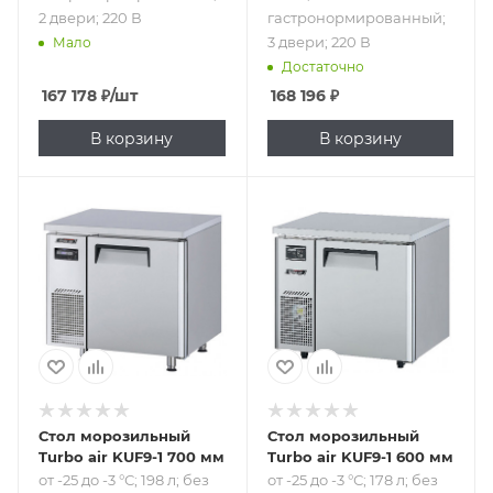
2 двери; 220 В
гастронормированный;
3 двери; 220 В
Мало
Достаточно
167 178
₽
/шт
168 196
₽
В корзину
В корзину
Подпись к товару
Подпись к товару
от -25 до -3 °С; 198
от -25 до -3 °С; 178
л; без борта;
л; без борта;
рабочая
рабочая
поверхность -
поверхность -
нерж. сталь; 1
нерж. сталь; 1
дверь; 220 В
дверь; 220 В
Стол морозильный
Стол морозильный
Turbo air KUF9-1 700 мм
Turbo air KUF9-1 600 мм
от -25 до -3 °С; 198 л; без
от -25 до -3 °С; 178 л; без