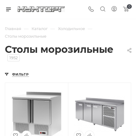
0
—
—
—
Главная
Каталог
Холодильное
Столы морозильные
Столы морозильные
1952
ФИЛЬТР
Подпись к товару
Подпись к товару
-18 °С; 153 л; с
от -18 до 0 °С; с
бортом; рабочая
бортом; рабочая
поверхность -
поверхность -
нерж. сталь; 2
нерж. сталь; 3
двери; 220 В
двери; 220 В