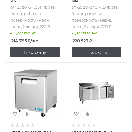
мм
мм
от -25 до -3 °С; 311 л; без
от -25 до -3 °С; 425 л; без
борта; рабочая
борта; рабочая
поверхность - нерж.
поверхность - нерж.
сталь; 2 двери; 220 В
сталь; 2 двери; 220 В
Достаточно
Достаточно
214 795
₽
/шт
228 523
₽
В корзину
В корзину
Подпись к товару
от -25 до -17 °С; 192
л; без борта;
рабочая
поверхность -
нерж. сталь; 1
дверь; 220 В