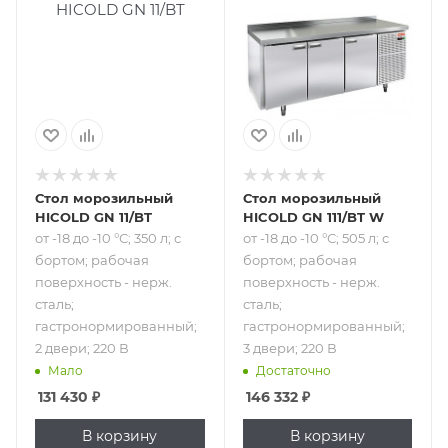
от -18 до -10 °С;
от -18 до -10 °С;
350 л; с бортом;
505 л; с бортом;
рабочая
рабочая
поверхность -
поверхность -
нерж. сталь;
нерж. сталь;
гастронормированный;
гастронормированный;
2 двери; 220 В
3 двери; 220 В
Стол морозильный
Стол морозильный
HICOLD GN 11/BT
HICOLD GN 111/BT W
от -18 до -10 °С; 350 л; с
от -18 до -10 °С; 505 л; с
бортом; рабочая
бортом; рабочая
поверхность - нерж.
поверхность - нерж.
сталь;
сталь;
гастронормированный;
гастронормированный;
2 двери; 220 В
3 двери; 220 В
Мало
Достаточно
131 430
₽
146 332
₽
В корзину
В корзину