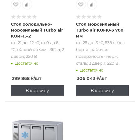
Стол холодильно-
Стол морозильный
морозильный Turbo air
Turbo air KUF18-3 700
KURF15-2
мм
от -21 до -12 °C; от 0 до 8
от -25 до -3 °С; 538 л; без
°C; общий объем - 362 л; 2
борта; рабочая
двери; 220 В
поверхность - нерж.
сталь; 3 двери; 220 В
Достаточно
Достаточно
299 868
₽
/шт
306 043
₽
/шт
В корзину
В корзину
Подпись к товару
от -21 до -12 °C; от
0 до 8 °C; общий
объем - 465 л; 3
двери; 220 В