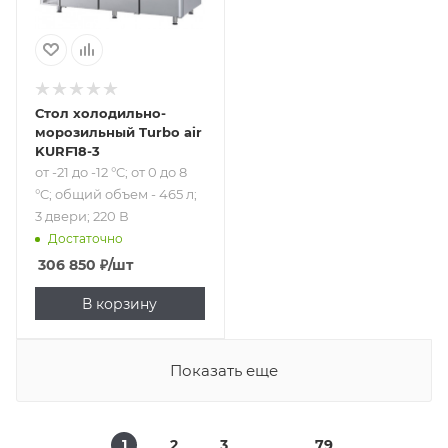
Стол холодильно-
морозильный Turbo air
KURF18-3
от -21 до -12 °C; от 0 до 8
°C; общий объем - 465 л;
3 двери; 220 В
Достаточно
306 850
₽
/шт
В корзину
Показать еще
1
2
3
79