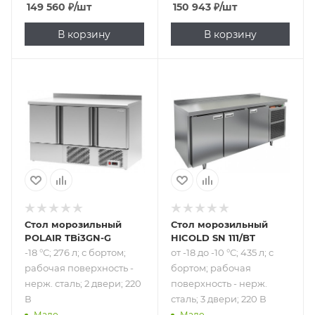
149 560
₽
/шт
150 943
₽
/шт
В корзину
В корзину
Подпись к товару
Подпись к товару
-18 °С; 276 л; с
от -18 до -10 °С;
бортом; рабочая
435 л; с бортом;
поверхность -
рабочая
нерж. сталь; 2
поверхность -
двери; 220 В
нерж. сталь; 3
двери; 220 В
Стол морозильный
Стол морозильный
POLAIR TBi3GN-G
HICOLD SN 111/BT
-18 °С; 276 л; с бортом;
от -18 до -10 °С; 435 л; с
рабочая поверхность -
бортом; рабочая
нерж. сталь; 2 двери; 220
поверхность - нерж.
В
сталь; 3 двери; 220 В
Мало
Мало