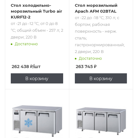
Стол холодильно-
Стол морозильный
морозильный Turbo air
Apach AFM 02BTAL
KURF12-2
от -22 до -18 °С; 310 л; с
от -21 до -12 °C; от 0 до 8
бортом; рабочая
°C; общий объем - 257 л; 2
поверхность - нерж.
двери; 220 В
сталь;
Достаточно
гастронормированный;
2 двери; 220 В
Достаточно
262 438
₽
/шт
263 745
₽
В корзину
В корзину
Подпись к товару
Подпись к товару
от -21 до -12 °C; от
от -25 до -3 °С; 538
0 до 8 °C; общий
л; без борта;
объем - 362 л; 2
рабочая
двери; 220 В
поверхность -
нерж. сталь; 3
двери; 220 В