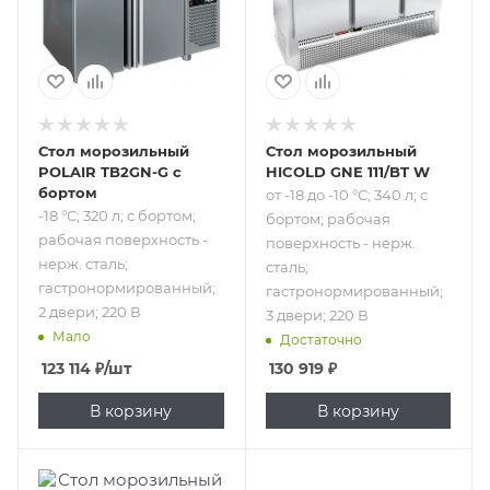
нерж. сталь;
поверхность -
гастронормированный;
нерж. сталь;
2 двери; 220 В
гастронормированный;
3 двери; 220 В
Стол морозильный
Стол морозильный
POLAIR TB2GN-G с
HICOLD GNE 111/BT W
бортом
от -18 до -10 °С; 340 л; с
-18 °С; 320 л; с бортом;
бортом; рабочая
рабочая поверхность -
поверхность - нерж.
нерж. сталь;
сталь;
гастронормированный;
гастронормированный;
2 двери; 220 В
3 двери; 220 В
Мало
Достаточно
123 114
₽
/шт
130 919
₽
В корзину
В корзину
Подпись к товару
Подпись к товару