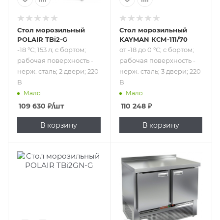
Стол морозильный
Стол морозильный
POLAIR TBi2-G
KAYMAN КСМ-111/70
-18 °С; 153 л; с бортом;
от -18 до 0 °С; с бортом;
рабочая поверхность -
рабочая поверхность -
нерж. сталь; 2 двери; 220
нерж. сталь; 3 двери; 220
В
В
Мало
Мало
109 630
₽
/шт
110 248
₽
В корзину
В корзину
Подпись к товару
Подпись к товару
-18 °С; 184 л; с
от -18 до -10 °С;
бортом; рабочая
220 л; с бортом;
поверхность -
рабочая
нерж. сталь; 2
поверхность -
двери; 220 В
нерж. сталь;
гастронормированный;