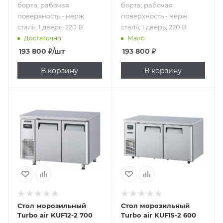
борта; рабочая
борта; рабочая
поверхность - нерж.
поверхность - нерж.
сталь; 1 дверь; 220 В
сталь; 1 дверь; 220 В
Достаточно
Мало
193 800
₽
/шт
193 800
₽
В корзину
В корзину
Подпись к товару
Подпись к товару
от -25 до -3 °С; 311
от -25 до -3 °С; 425
л; без борта;
л; без борта;
рабочая
рабочая
поверхность -
поверхность -
нерж. сталь; 2
нерж. сталь; 2
двери; 220 В
двери; 220 В
Стол морозильный
Стол морозильный
Turbo air KUF12-2 700
Turbo air KUF15-2 600