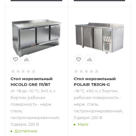
Подпись к товару
Подпись к товару
от -18 до -10 °С;
-18 °С; 450 л; с
340 л; с бортом;
бортом; рабочая
рабочая
поверхность -
поверхность -
нерж. сталь;
нерж. сталь;
гастронормированный;
гастронормированный;
3 двери; 220 В
3 двери; 220 В
Стол морозильный
Стол морозильный
HICOLD GNE 111/BT
POLAIR TB3GN-G
от -18 до -10 °С; 340 л; с
-18 °С; 450 л; с бортом;
бортом; рабочая
рабочая поверхность -
поверхность - нерж.
нерж. сталь;
сталь;
гастронормированный;
гастронормированный;
3 двери; 220 В
3 двери; 220 В
Мало
Достаточно