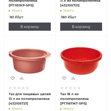
полипропилена
11 л из полипропилена
[РТ1151КР-5PS]
[432105721]
Много
Много
161
₽
/шт
180
₽
/шт
В корзину
В корзину
Таз для пищевых целей
Таз 18 л из
13 л из полипропилена
полипропилена
[432105721]
[РТ1167ЖТ-5PS]
Много
Много