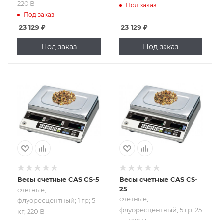
220 В
Под заказ
Под заказ
23 129
₽
23 129
₽
Под заказ
Под заказ
Подпись к товару
Подпись к товару
счетные;
счетные;
флуоресцентный;
флуоресцентный;
1 гр; 5 кг; 220 В
5 гр; 25 кг; 220 В
Весы счетные CAS CS-5
Весы счетные CAS CS-
25
счетные;
счетные;
флуоресцентный; 1 гр; 5
флуоресцентный; 5 гр; 25
кг; 220 В