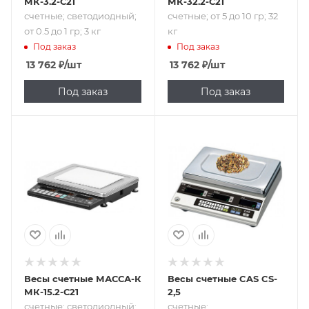
МК-3.2-С21
МК-32.2-С21
счетные; светодиодный;
счетные; от 5 до 10 гр; 32
от 0.5 до 1 гр; 3 кг
кг
Под заказ
Под заказ
13 762
₽
/шт
13 762
₽
/шт
Под заказ
Под заказ
Подпись к товару
Подпись к товару
счетные;
счетные;
светодиодный; от
флуоресцентный;
2 до 5 гр; 15 кг
0.5 гр; 2.5 кг; 220 В
Весы счетные МАССА-К
Весы счетные CAS CS-
МК-15.2-С21
2,5
счетные; светодиодный;
счетные;