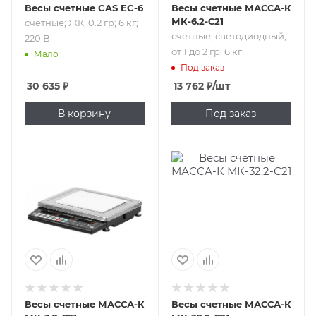
Весы счетные CAS EC-6
Весы счетные МАССА-К
МК-6.2-С21
счетные; ЖК; 0.2 гр; 6 кг;
счетные; светодиодный;
220 В
от 1 до 2 гр; 6 кг
Мало
Под заказ
30 635
₽
13 762
₽
/шт
В корзину
Под заказ
Подпись к товару
Подпись к товару
счетные;
счетные; от 5 до
светодиодный; от
10 гр; 32 кг
0.5 до 1 гр; 3 кг
Весы счетные МАССА-К
Весы счетные МАССА-К