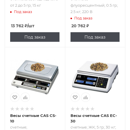
от 2 до 5 гр; 15 кг
флуоресцентный; 0.5 гр;
2.5 кг; 220 В
Под заказ
Под заказ
13 762
₽
/шт
20 762
₽
Под заказ
Под заказ
Подпись к товару
Подпись к товару
счетные;
счетные; ЖК; 5 гр;
флуоресцентный;
30 кг; 220 В
2 гр; 10 кг; 220 В
Весы счетные CAS CS-
Весы счетные CAS EC-
10
30
счетные;
счетные; ЖК; 5 гр; 30 кг;