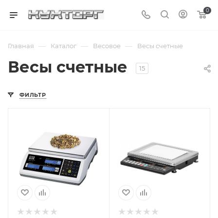
0
—
—
—
Главная
Каталог
Весовое
Весы счетные
Весы счетные
15
ФИЛЬТР
Подпись к товару
Подпись к товару
счетные; ЖК; 0.2
счетные;
гр; 6 кг; 220 В
светодиодный; от
1 до 2 гр; 6 кг