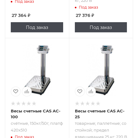
кг; 220 В
Под заказ
Под заказ
27 364
₽
27 376
₽
Под заказ
Под заказ
Подпись к товару
Подпись к товару
cчётные,
товарные;
150кг/50г, платф
паллетные; со
420х510
стойкой; предел
взвешивания 25
кг; 220 В
Весы счетные CAS AC-
Весы счетные CAS AC-
100
25
cчётные, 150кг/50г, платф
товарные; паллетные; со
420х510
стойкой; предел
взвешивания 25 кг; 220 В
Под заказ