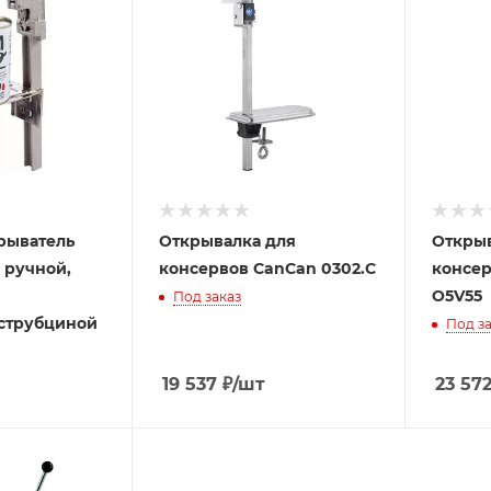
рыватель
Открывалка для
Открыв
2 ручной,
консервов CanCan 0302.C
консер
O5V55
Под заказ
струбциной
Под за
19 537
₽
/шт
23 57