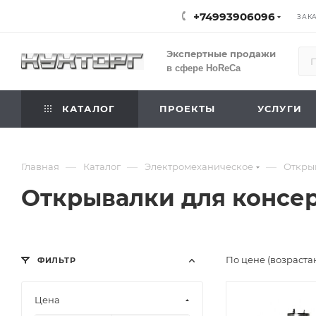
+74993906096
ЗАК
Экспертные продажи
в сфере HoReCa
КАТАЛОГ
ПРОЕКТЫ
УСЛУГИ
—
—
—
Главная
Каталог
Электромеханическое
Откры
Открывалки для консе
По цене (возраста
ФИЛЬТР
Цена