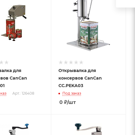
алка для
Открывалка для
вов CanCan
консервов CanCan
01
CC.PEKA03
каз
Арт.: 126408
Под заказ
0
₽
/шт