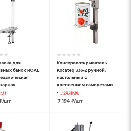
алка для
Консервооткрыватель
вных банок ROAL
Kocateq 336-2 ручной,
механическая
настольный с
нарная
креплением саморезами
каз
Под заказ
₽
/шт
7 194
₽
/шт