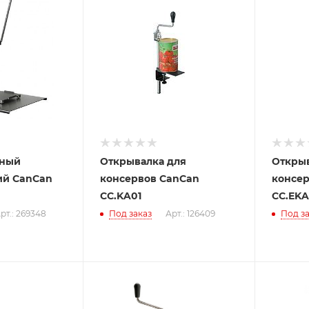
вный
Открывалка для
Открыв
ий CanCan
консервов CanCan
консер
CC.KA01
CC.EKA
рт.: 269348
Под заказ
Арт.: 126409
Под за