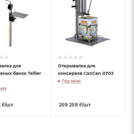
алка для
Открывалка для
вных банок Tellier
консервов CanCan 0703
Под заказ
каз
2
₽
/шт
259 259
₽
/шт