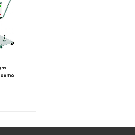
для
aderno
шт