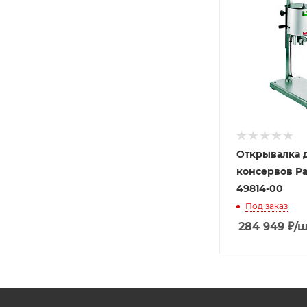
Открывалка 
консервов P
49814-00
Под заказ
284 949
₽
/