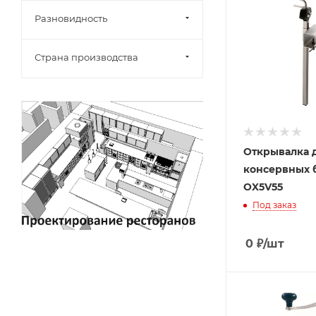
Разновидность
Страна производства
Открывалка 
консервных б
OX5V55
Под заказ
0
₽
/шт