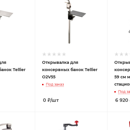
для
Открывалка для
Открыв
анок Tellier
консервных банок Tellier
консер
O2V55
59 см 
стацио
Под заказ
Под за
0
₽
/шт
6 920