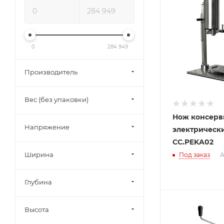
0
284 949
Производитель
Вес (без упаковки)
Нож консер
Напряжение
электрическ
CC.PEKA02
Ширина
Под заказ
А
Глубина
Высота