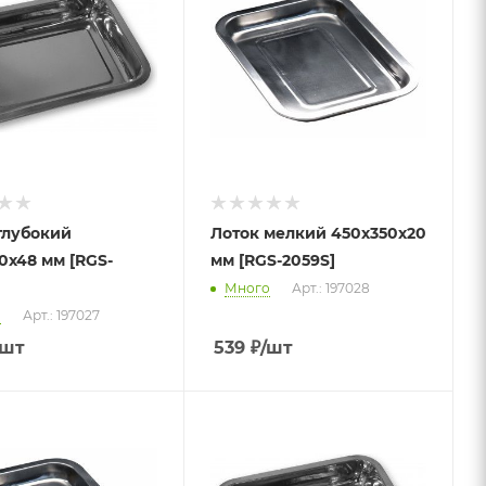
глубокий
Лоток мелкий 450х350х20
0х48 мм [RGS-
мм [RGS-2059S]
Много
Арт.: 197028
о
Арт.: 197027
/шт
539
₽
/шт