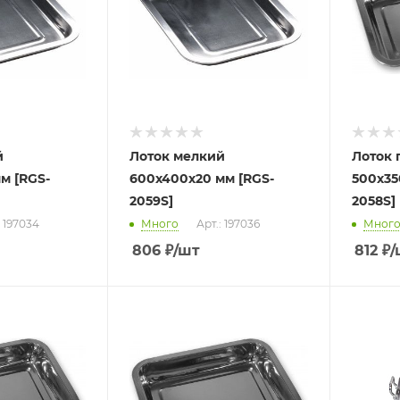
й
Лоток мелкий
Лоток 
м [RGS-
600х400х20 мм [RGS-
500х35
2059S]
2058S]
: 197034
Много
Арт.: 197036
Мног
806
₽
/шт
812
₽
/
Подпись
Choc