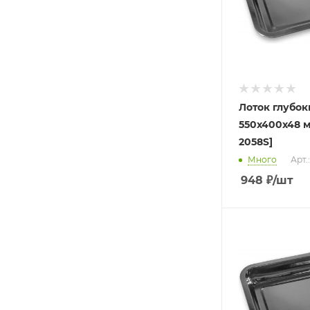
Лоток глубок
550х400х48 м
2058S]
Много
Арт.
948
₽
/шт