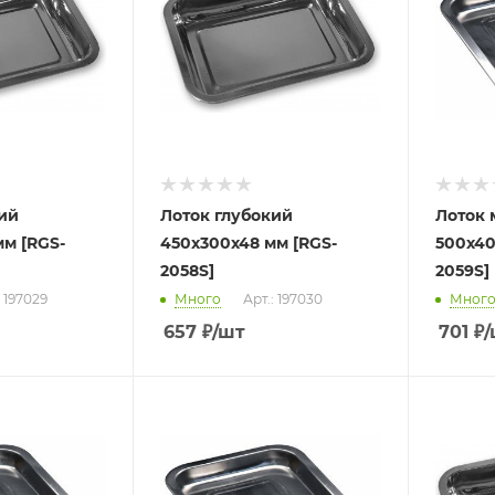
ий
Лоток глубокий
Лоток 
м [RGS-
450х300х48 мм [RGS-
500х40
2058S]
2059S]
: 197029
Много
Арт.: 197030
Мног
657
₽
/шт
701
₽
/