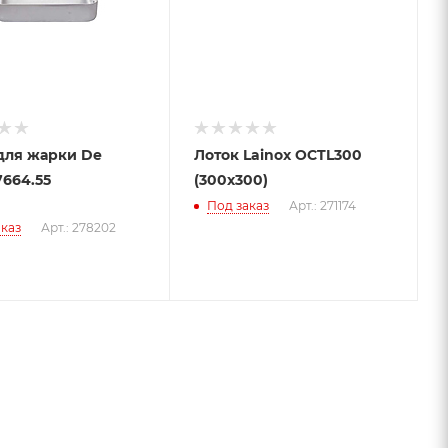
для жарки De
Лоток Lainox OCTL300
7664.55
(300x300)
Под заказ
Арт.: 271174
каз
Арт.: 278202