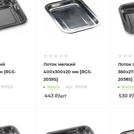
ий
Лоток мелкий
Лоток 
м [RGS-
400х300х20 мм [RGS-
360х27
2059S]
2058S]
: 197025
Много
Арт.: 197026
Мног
443
₽
/шт
530
₽