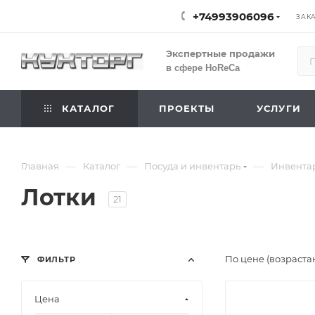
+74993906096
ЗАК
Экспертные продажи
в сфере HoReCa
КАТАЛОГ
ПРОЕКТЫ
УСЛУГИ
—
—
—
Главная
Каталог
Посуда и инвентарь
Инвента
Лотки
21
По цене (возраста
ФИЛЬТР
Цена