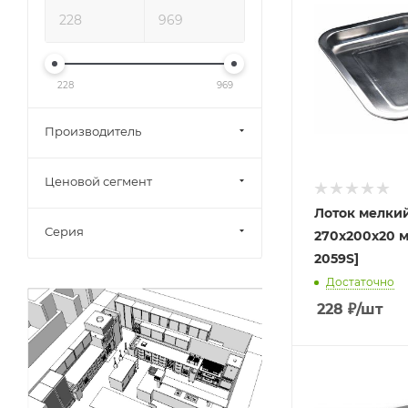
228
969
Производитель
Ценовой сегмент
Лоток мелки
Серия
270х200х20 м
2059S]
Достаточно
228
₽
/шт