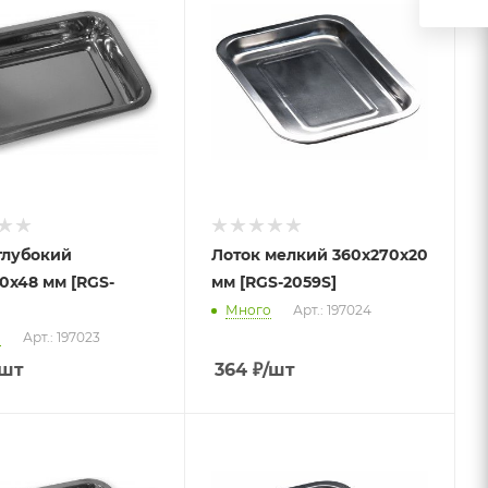
глубокий
Лоток мелкий 360х270х20
0х48 мм [RGS-
мм [RGS-2059S]
Много
Арт.: 197024
о
Арт.: 197023
/шт
364
₽
/шт