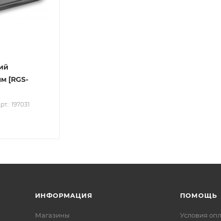
ий
м [RGS-
рт.: 197031
ИНФОРМАЦИЯ
ПОМОЩЬ
Магазины
Условия оп