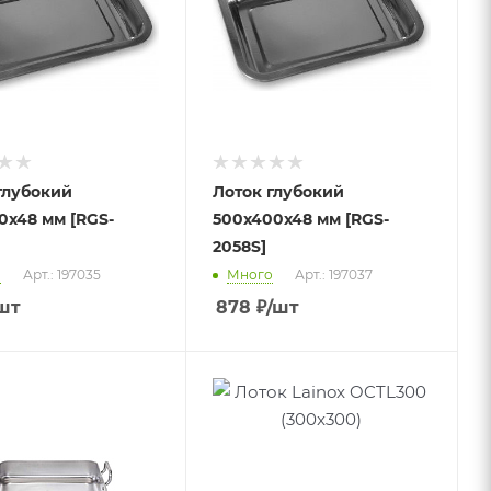
глубокий
Лоток глубокий
0х48 мм [RGS-
500х400х48 мм [RGS-
2058S]
о
Арт.: 197035
Много
Арт.: 197037
шт
878
₽
/шт
 к товару