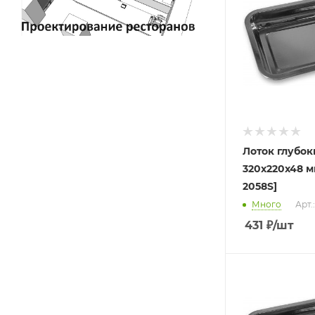
Лоток глубок
320х220х48 м
2058S]
Много
Арт.
431
₽
/шт