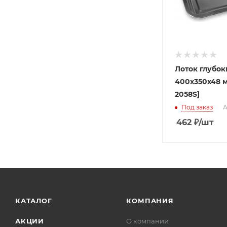
Лоток глубок
400х350х48 м
2058S]
Под заказ
А
462
₽
/шт
КАТАЛОГ
КОМПАНИЯ
АКЦИИ
О компании