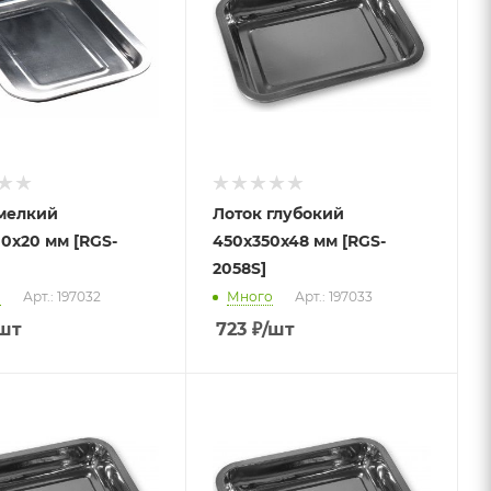
мелкий
Лоток глубокий
0х20 мм [RGS-
450х350х48 мм [RGS-
2058S]
о
Арт.: 197032
Много
Арт.: 197033
шт
723
₽
/шт