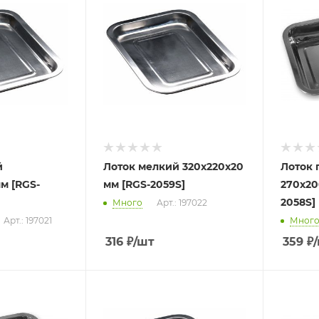
й
Лоток мелкий 320х220х20
Лоток 
м [RGS-
мм [RGS-2059S]
270х20
2058S]
Много
Арт.: 197022
Арт.: 197021
Мног
316
₽
/шт
359
₽