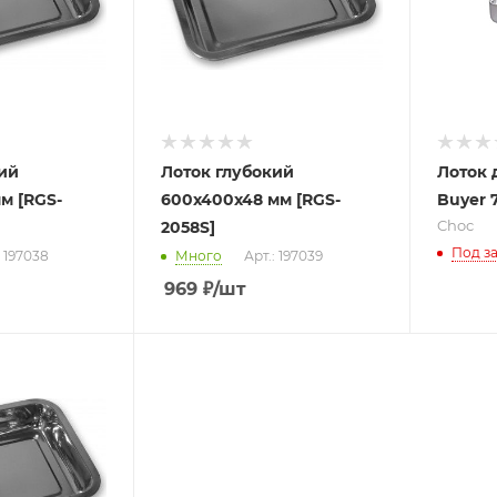
ий
Лоток глубокий
Лоток 
м [RGS-
600х400х48 мм [RGS-
Buyer 
Choc
2058S]
Под за
: 197038
Много
Арт.: 197039
969
₽
/шт