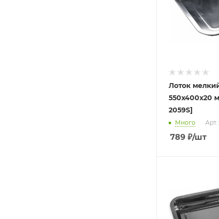
Лоток мелки
550х400х20 м
2059S]
Много
Арт.
789
₽
/шт