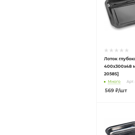
Лоток глубок
400х300х48 м
2058S]
Много
Арт.
569
₽
/шт