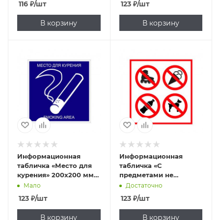
116
₽
/шт
123
₽
/шт
[432107621]
В корзину
В корзину
Информационная
Информационная
табличка «Место для
табличка «С
курения» 200х200 мм
предметами не
[12FC0105]
входить» 200х200 мм
Мало
Достаточно
[12FC0107]
123
₽
/шт
123
₽
/шт
В корзину
В корзину