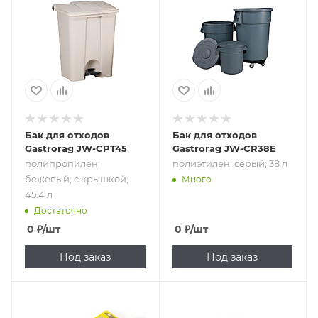
полипропилен;
полиэтилен;
бежевый; с
серый; 38 л
крышкой; 45.4 л
Бак для отходов
Бак для отходов
Gastrorag JW-CPT45
Gastrorag JW-CR38E
полипропилен;
полиэтилен; серый; 38 л
бежевый; с крышкой;
Много
45.4 л
Достаточно
0
₽
/шт
0
₽
/шт
Под заказ
Под заказ