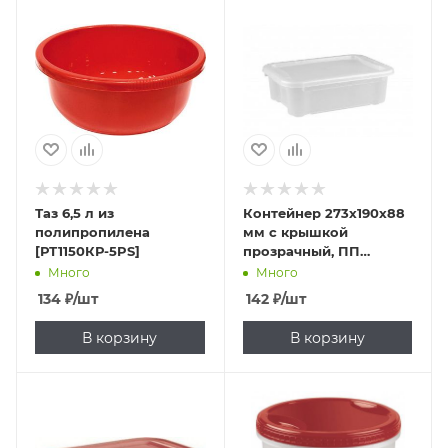
Таз 6,5 л из
Контейнер 273х190х88
полипропилена
мм с крышкой
[РТ1150КР-5PS]
прозрачный, ПП
[43127490121]
Много
Много
134
₽
/шт
142
₽
/шт
В корзину
В корзину