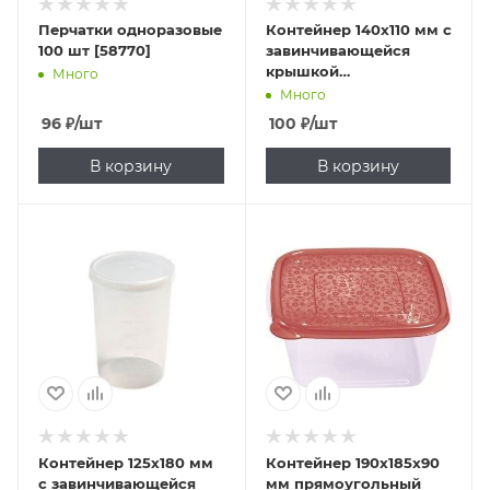
Перчатки одноразовые
Контейнер 140х110 мм с
100 шт [58770]
завинчивающейся
крышкой
Много
полипропилен
Много
[431139001]
96
₽
/шт
100
₽
/шт
В корзину
В корзину
Контейнер 125х180 мм
Контейнер 190х185х90
с завинчивающейся
мм прямоугольный