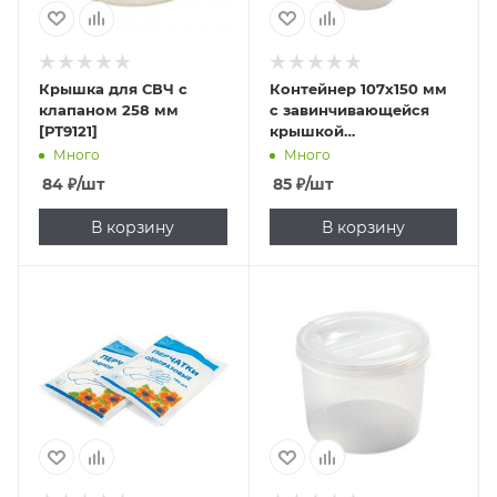
Крышка для СВЧ с
Контейнер 107х150 мм
клапаном 258 мм
с завинчивающейся
[РТ9121]
крышкой
полипропилен
Много
Много
[431138801]
84
₽
/шт
85
₽
/шт
В корзину
В корзину