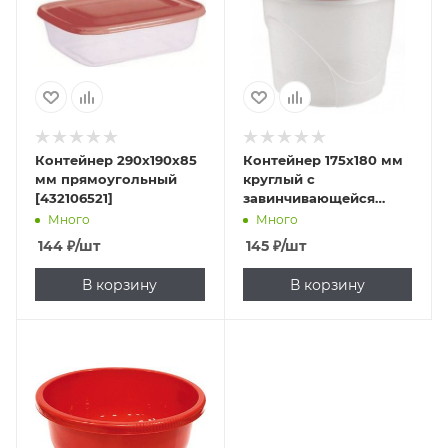
Контейнер 290х190х85
Контейнер 175х180 мм
мм прямоугольный
круглый с
[432106521]
завинчивающейся
крышкой
Много
Много
полипропилен
144
₽
/шт
145
₽
/шт
[432107621]
В корзину
В корзину