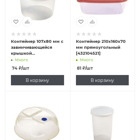
Контейнер 107х80 мм с
Контейнер 210х160х70
завинчивающейся
мм прямоугольный
крышкой
[432104521]
полипропилен
Много
Много
[431139201]
74
₽
/шт
81
₽
/шт
В корзину
В корзину