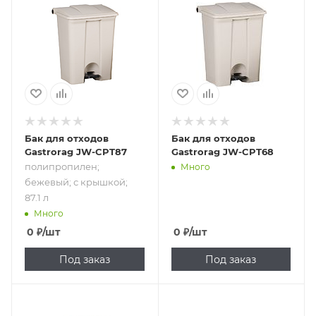
полипропилен;
бежевый; с
крышкой; 87.1 л
Бак для отходов
Бак для отходов
Gastrorag JW-CPT87
Gastrorag JW-CPT68
полипропилен;
Много
бежевый; с крышкой;
87.1 л
Много
0
₽
/шт
0
₽
/шт
Под заказ
Под заказ
Подпись к товару
Подпись к товару