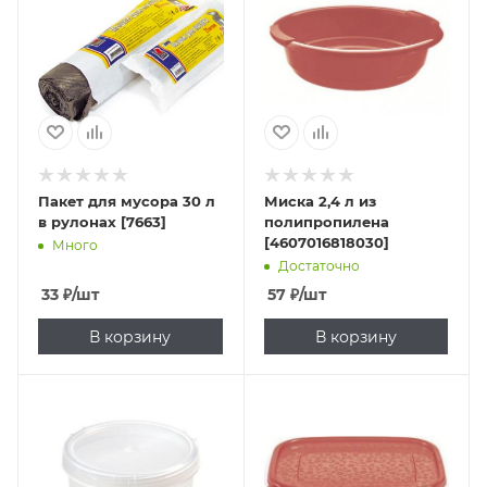
Пакет для мусора 30 л
Миска 2,4 л из
в рулонах [7663]
полипропилена
[4607016818030]
Много
Достаточно
33
₽
/шт
57
₽
/шт
В корзину
В корзину