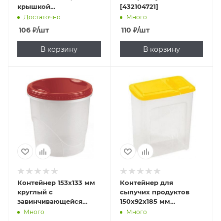
крышкой
[432104721]
полипропилен
Достаточно
Много
[431138701]
106
₽
/шт
110
₽
/шт
В корзину
В корзину
Контейнер 153х133 мм
Контейнер для
круглый с
сыпучих продуктов
завинчивающейся
150х92х185 мм
крышкой
прямоугольный
Много
Много
полипропилен
[431255619]