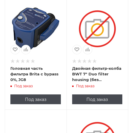
Головная часть
Двойная фильтр-колба
фильтра Brita с bypass
BWT 7" Duo filter
0%, JG8
housing (без
картриджей)
Под заказ
Под заказ
Под заказ
Под заказ