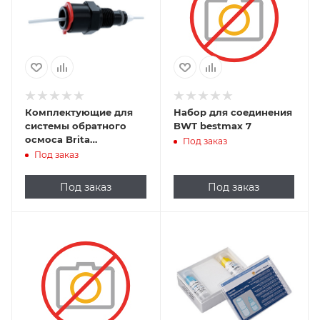
Комплектующие для
Набор для соединения
системы обратного
BWT bestmax 7
осмоса Brita
Под заказ
PROGUARD Coffee
Под заказ
Capillary set for the RO
filter
Под заказ
Под заказ