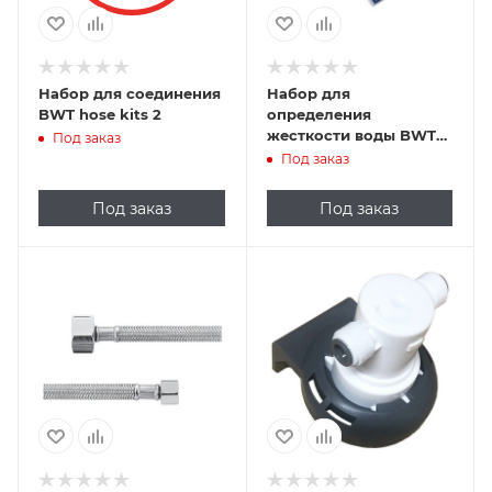
Набор для соединения
Набор для
BWT hose kits 2
определения
жесткости воды BWT
Под заказ
hot drinks test kit
Под заказ
KH+GH
Под заказ
Под заказ