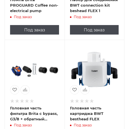
PROGUARD Coffee non-
BWT connection kit
electrical pump
beshead FLEX 1
Под заказ
Под заказ
Под заказ
Под заказ
Головная часть
Головная часть
фильтра Brita с bypass,
картриджа BWT
G3/8 + обратный
besthead FLEX
клапан + тест воды +
Под заказ
Под заказ