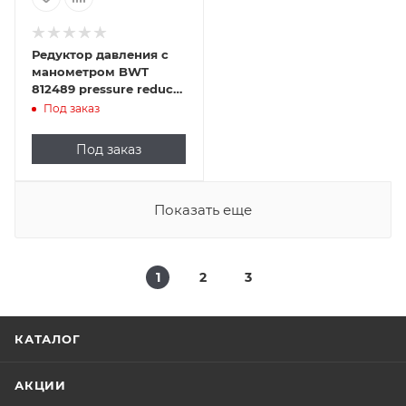
Редуктор давления с
манометром BWT
812489 pressure reducer
FM 3/8“ x M 3/8“
Под заказ
Под заказ
Показать еще
1
2
3
КАТАЛОГ
АКЦИИ