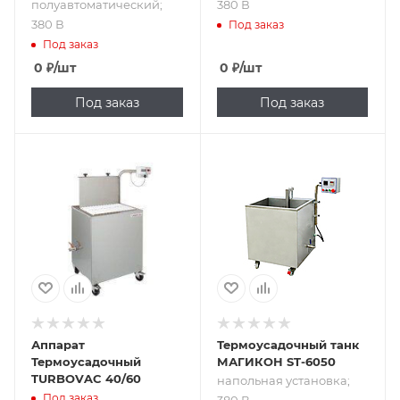
полуавтоматический;
380 В
380 В
Под заказ
Под заказ
0
₽
/шт
0
₽
/шт
Под заказ
Под заказ
Подпись к товару
напольная
установка; 380 В
Аппарат
Термоусадочный танк
Термоусадочный
МАГИКОН ST-6050
TURBOVAC 40/60
напольная установка;
Под заказ
380 В