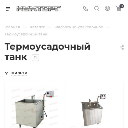
0
—
—
—
Главная
Каталог
Фасовочно-упаковочное
Термоусадочный танк
Термоусадочный
танк
11
ФИЛЬТР
Подпись к товару
напольная
установка; 380 В