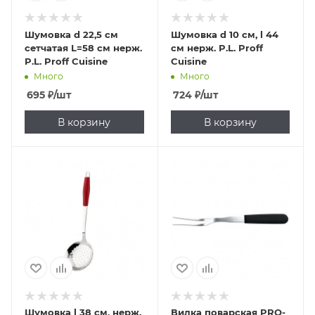
Шумовка d 22,5 см
Шумовка d 10 см, l 44
сетчатая L=58 см нерж.
см нерж. P.L. Proff
P.L. Proff Cuisine
Cuisine
Много
Много
695
₽
/шт
724
₽
/шт
В корзину
В корзину
Шумовка l 38 см, нерж.
Вилка поварская PRO-