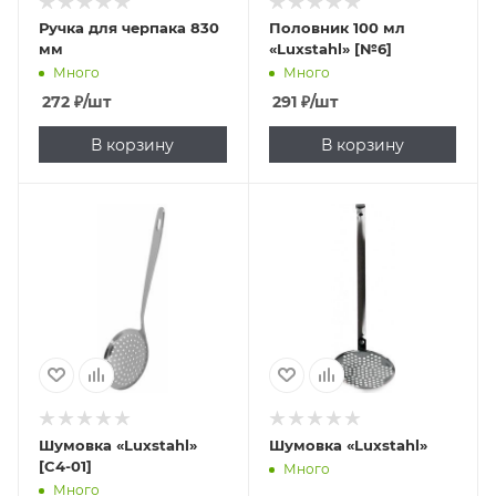
Ручка для черпака 830
Половник 100 мл
мм
«Luxstahl» [№6]
Много
Много
272
₽
/шт
291
₽
/шт
В корзину
В корзину
Шумовка «Luxstahl»
Шумовка «Luxstahl»
[C4-01]
Много
Много