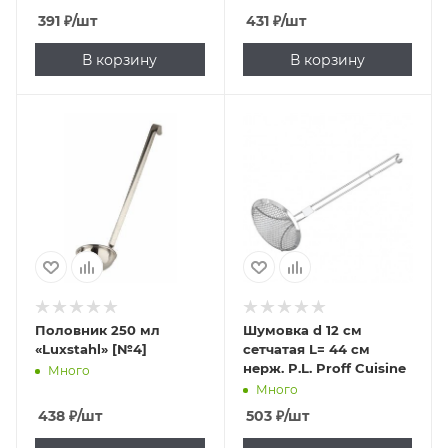
391
₽
/шт
431
₽
/шт
В корзину
В корзину
Половник 250 мл
Шумовка d 12 см
«Luxstahl» [№4]
сетчатая L= 44 см
нерж. P.L. Proff Cuisine
Много
Много
438
₽
/шт
503
₽
/шт