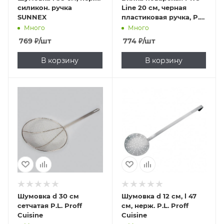
силикон. ручка
Line 20 см, черная
SUNNEX
пластиковая ручка, P.L.
Proff Cuisine
Много
Много
769
₽
/шт
774
₽
/шт
В корзину
В корзину
Шумовка d 30 см
Шумовка d 12 см, l 47
сетчатая P.L. Proff
см, нерж. P.L. Proff
Cuisine
Cuisine