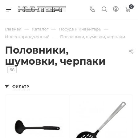
0
—
—
—
Главная
Каталог
Посуда и инвентарь
—
Инвентарь кухонный
Половники, шумовки, черпаки
Половники,
шумовки, черпаки
68
ФИЛЬТР