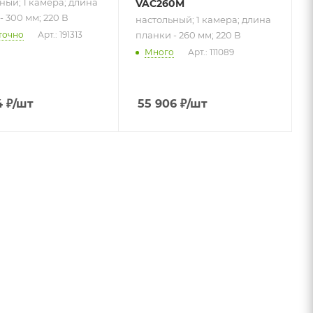
ный; 1 камера; длина
VAC260M
- 300 мм; 220 В
настольный; 1 камера; длина
планки - 260 мм; 220 В
точно
Арт.: 191313
Много
Арт.: 111089
4
₽
/шт
55 906
₽
/шт