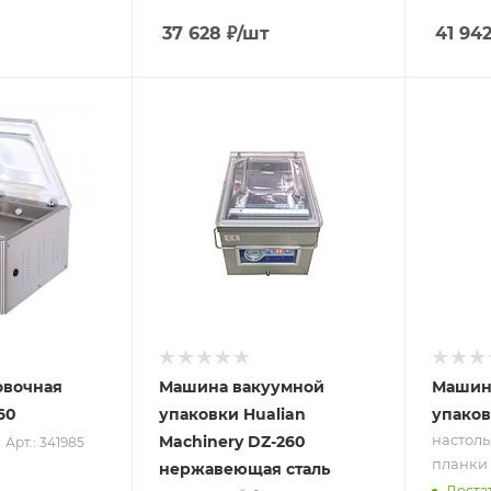
37 628
₽
/шт
41 94
Подпись к товару
Подпись
настольный; 1
настоль
камера; длина
камера
планки - 260 мм;
планки 
220 В
220 В
овочная
Машина вакуумной
Машин
60
упаковки Hualian
упаков
настоль
Machinery DZ-260
Арт.: 341985
планки 
нержавеющая сталь
Доста