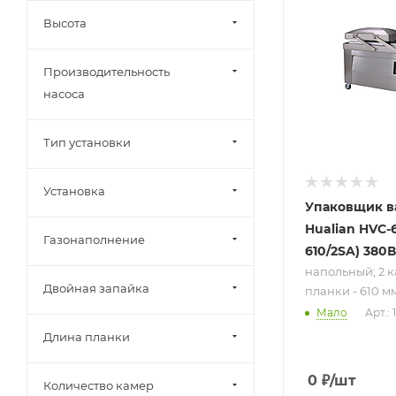
напольный; 2
камеры; длин
Высота
планки - 610 
380 В
Производительность
насоса
Тип установки
Установка
Упаковщик 
Hualian HVC-6
Газонаполнение
610/2SA) 380В
напольный; 2 
Двойная запайка
планки - 610 мм
Мало
Арт.:
Длина планки
0
₽
/шт
Количество камер