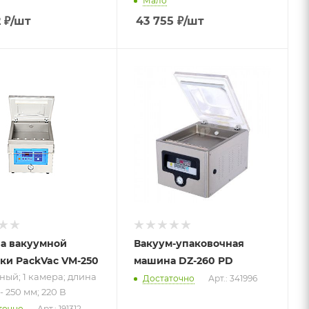
Мало
2
₽
/шт
43 755
₽
/шт
 к товару
ный; 1
; длина
- 250 мм;
а вакуумной
Вакуум-упаковочная
ки PackVac VM-250
машина DZ-260 PD
ный; 1 камера; длина
Достаточно
Арт.: 341996
- 250 мм; 220 В
точно
Арт.: 191312