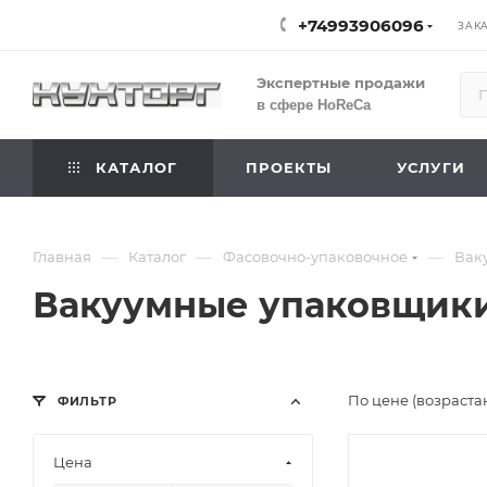
+74993906096
ЗАК
Экспертные продажи
в сфере HoReCa
КАТАЛОГ
ПРОЕКТЫ
УСЛУГИ
—
—
—
Главная
Каталог
Фасовочно-упаковочное
Вак
Вакуумные упаковщик
По цене (возраста
ФИЛЬТР
Цена
Подпись к това