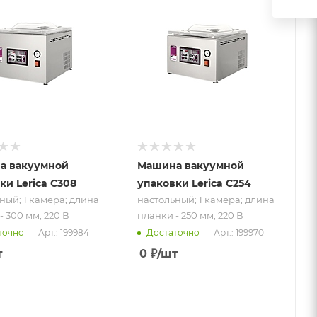
ный; 1
настольный; 1
; длина
камера; длина
- 300 мм;
планки - 250 мм;
220 В
а вакуумной
Машина вакуумной
ки Lerica C308
упаковки Lerica C254
ный; 1 камера; длина
настольный; 1 камера; длина
- 300 мм; 220 В
планки - 250 мм; 220 В
точно
Арт.: 199984
Достаточно
Арт.: 199970
т
0
₽
/шт
 к товару
Подпись к товару