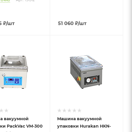
5
₽
/шт
51 060
₽
/шт
 к товару
Подпись к товару
ный; 1
настольный; 1
; длина
камера; длина
- 300 мм;
планки - 260 мм;
220 В
а вакуумной
Машина вакуумной
ки PackVac VM-300
упаковки Hurakan HKN-