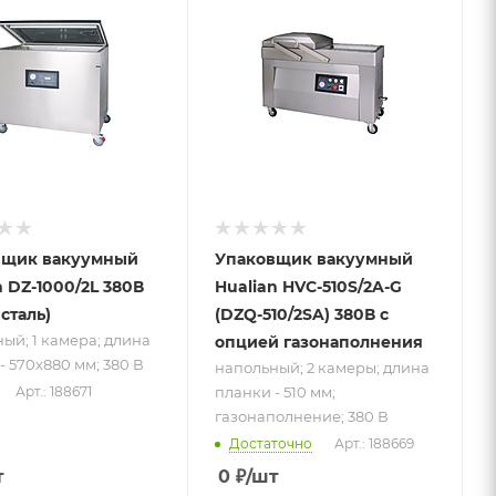
ный; 1
напольный; 2
; длина
камеры; длина
 - 570x880
планки - 510 мм;
 В
газонаполнение;
380 В
вщик вакуумный
Упаковщик вакуумный
n DZ-1000/2L 380В
Hualian HVC-510S/2A-G
сталь)
(DZQ-510/2SA) 380В с
ый; 1 камера; длина
опцией газонаполнения
- 570x880 мм; 380 В
напольный; 2 камеры; длина
планки - 510 мм;
Арт.: 188671
газонаполнение; 380 В
Достаточно
Арт.: 188669
т
0
₽
/шт