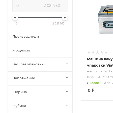
настольный; 1
камера; длин
планки - 300 
220 В
0
2 021 760
Производитель
Мощность
Машина вак
Вес (без упаковки)
упаковки Via
настольный; 1 
планки - 300 м
Напряжение
Мало
Арт.:
0
₽
Ширина
Глубина
Подпись к това