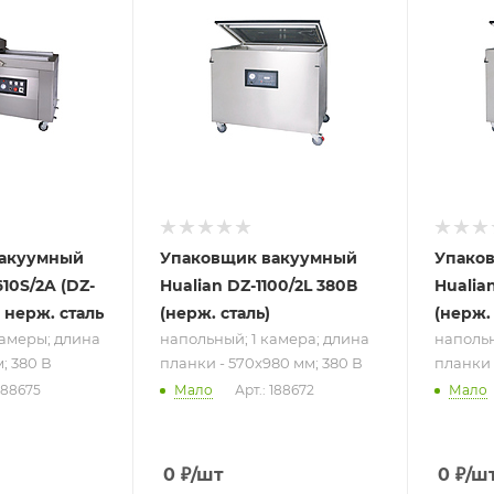
напольный; 1
наполь
а
камера; длина
камера
мм;
планки - 570x980
планки
мм; 380 В
мм; 380
вакуумный
Упаковщик вакуумный
Упако
10S/2A (DZ-
Hualian DZ-1100/2L 380В
Hualia
 нерж. сталь
(нерж. сталь)
(нерж. 
камеры; длина
напольный; 1 камера; длина
напольн
; 380 В
планки - 570x980 мм; 380 В
планки 
 188675
Мало
Арт.: 188672
Мало
0
₽
/шт
0
₽
/ш