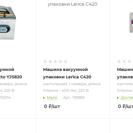
настольный; 1
настоль
а
камера; длина
камера
мм;
планки - 400 мм;
планки 
220 В
220 В
уумной
Машина вакуумной
Машин
tto YJS820
упаковки Lerica C420
упаков
камера; длина
настольный; 1 камера; длина
настоль
м; 220 В
планки - 400 мм; 220 В
планки 
 293314
Мало
Арт.: 199989
Доста
0
₽
/шт
0
₽
/ш
ру
Подпись к товару
Подпись