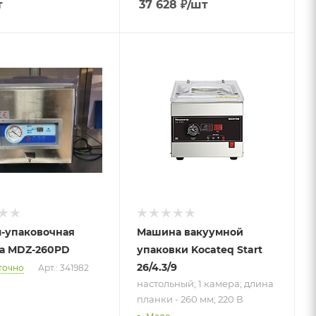
т
37 628
₽
/шт
Подпись к товару
настольный; 1
камера; длина
планки - 260 мм;
220 В
-упаковочная
Машина вакуумной
а MDZ-260PD
упаковки Kocateq Start
26/4.3/9
точно
Арт.: 341982
настольный; 1 камера; длина
планки - 260 мм; 220 В