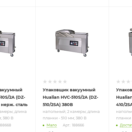
ру
Подпись к товару
Подпись
напольный; 2
наполь
а
камеры; длина
камеры
м;
планки - 510 мм;
планки 
380 В
380 В
вакуумный
Упаковщик вакуумный
Упако
10S/2A (DZ-
Hualian HVC-510S/2A (DZ-
Hualia
 нерж. сталь
510/2SA) 380В
410/2S
камеры; длина
напольный; 2 камеры; длина
напольн
; 380 В
планки - 510 мм; 380 В
планки 
 188668
Мало
Арт.: 188666
Доста