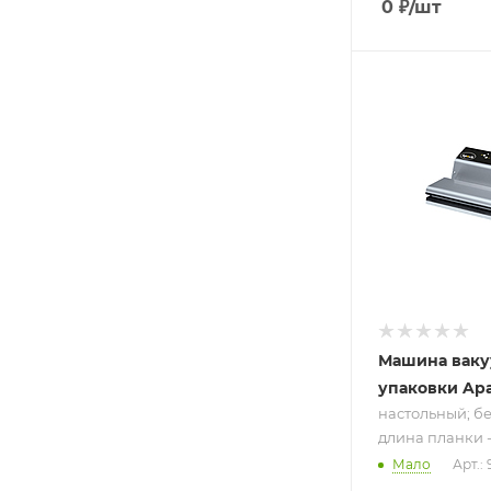
0
₽
/шт
Подпись к това
настольный;
бескамерный
длина планки
310 мм; 220 В
Машина вак
упаковки Ap
настольный; б
длина планки -
Мало
Арт.: 