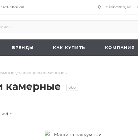
г. Москва, ул. 
АЗАТЬ ЗВОНОК
БРЕНДЫ
КАК КУПИТЬ
КОМПАНИЯ
уумные упаковщики камерные
и камерные
666
ние)
ру
Подпись к товару
Подпись