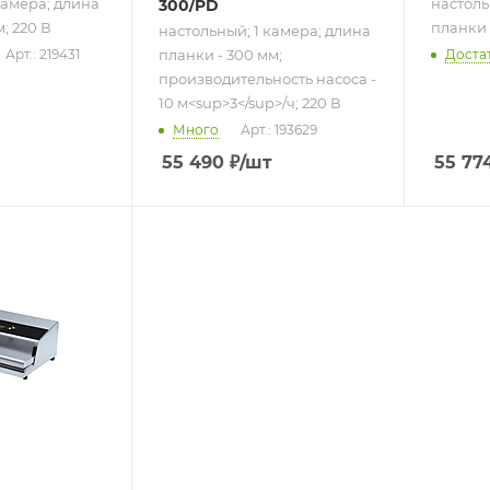
камера; длина
настоль
300/PD
; 220 В
планки 
настольный; 1 камера; длина
планки - 300 мм;
Арт.: 219431
Доста
производительность насоса -
10 м<sup>3</sup>/ч; 220 В
Много
Арт.: 193629
55 490
₽
/шт
55 77
ру
;
 -