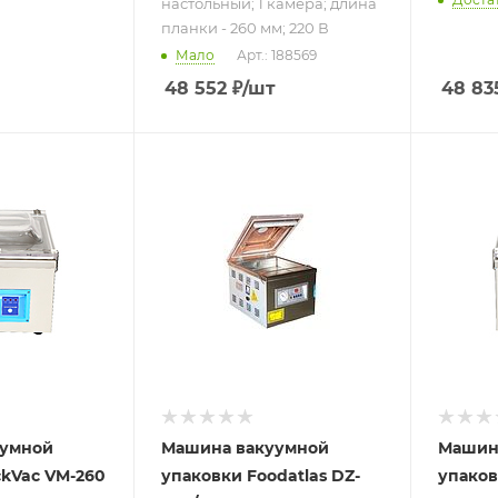
настольный; 1 камера; длина
планки - 260 мм; 220 В
Мало
Арт.: 188569
48 552
₽
/шт
48 83
ру
Подпись к товару
Подпись
настольный; 1
настоль
а
камера; длина
камера
мм;
планки - 300 мм;
планки 
производительность
220 В
насоса - 10
м<sup>3</sup>/ч;
220 В
уумной
Машина вакуумной
Машин
ckVac VM-260
упаковки Foodatlas DZ-
упаков