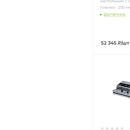
настольный; 1 
планки - 250 мм
Достаточно
52 345
₽
/шт
Подпись к това
настольный;
бескамерный
длина планки
420 мм; 220 В