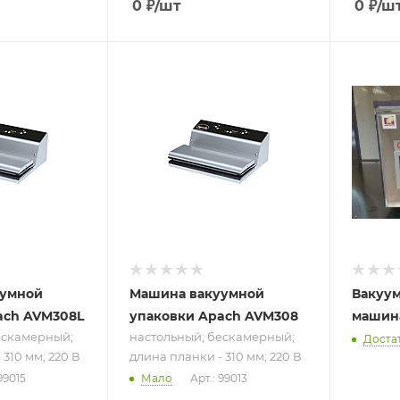
0
₽
/шт
0
₽
/ш
ру
Подпись к товару
настольный;
;
бескамерный;
 -
длина планки -
310 мм; 220 В
уумной
Машина вакуумной
Вакуум
ach AVM308L
упаковки Apach AVM308
машин
ескамерный;
настольный; бескамерный;
Доста
 310 мм; 220 В
длина планки - 310 мм; 220 В
99015
Мало
Арт.: 99013