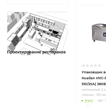
Подпись к това
напольный; 2
камеры; длин
планки - 510 м
380 В
Упаковщик 
Hualian HVC-5
510/2SA) 380В
напольный; 2 
планки - 510 мм
Мало
Арт.: