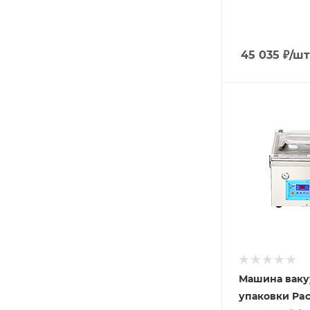
45 035
₽
/шт
Подпись к това
настольный; 1
камера; длин
планки - 250 
220 В
Машина вак
упаковки Pa