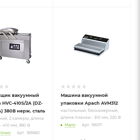
 к товару
Подпись к товару
ный; 2
настольный;
; длина
бескамерный;
- 410 мм;
длина планки -
310 мм; 220 В
вщик вакуумный
Машина вакуумной
n HVC-410S/2A (DZ-
упаковки Apach AVM312
настольный; бескамерный;
A) 380В нерж. сталь
длина планки - 310 мм; 220 В
ый; 2 камеры; длина
- 410 мм; 380 В
Мало
Арт.: 99017
точно
Арт.: 188660