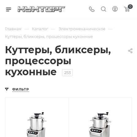
0
—
—
—
Главная
Каталог
Электромеханическое
Куттеры, бликсеры, процессоры кухонные
Куттеры, бликсеры,
процессоры
кухонные
253
ФИЛЬТР
Подпись к товару
Подпись к товару
объем - 8 л; от
объем - 5 л; от
1500 до 2800 об/
1500 до 2800 об/
мин.; импульсный
мин.; импульсный
режим; 220 В
режим; 220 В