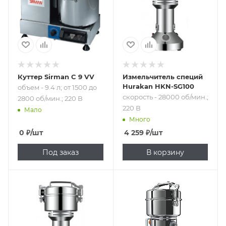
мин.; 220 В
Куттер Sirman C 9 VV
Измельчитель специй
Hurakan HKN-SG100
объем - 9.4 л; от 1500 до
скорость - 28000 об/мин.;
2800 об/мин.; 220 В
220 В
Мало
Много
0
₽
/шт
4 259
₽
/шт
Под заказ
В корзину
Подпись к товару
Подпись к товару
скорость - 28000
скорость - 25000
об/мин.; 220 В
об/мин.; 220 В