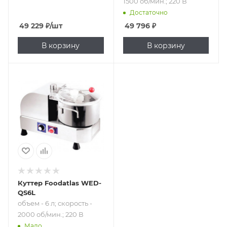
1500 об/мин.; 220 В
Достаточно
49 229
₽
/шт
49 796
₽
В корзину
В корзину
Подпись к товару
объем - 6 л;
скорость - 2000
об/мин.; 220 В
Куттер Foodatlas WED-
QS6L
объем - 6 л; скорость -
2000 об/мин.; 220 В
Мало