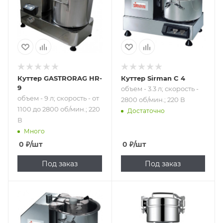
до 2800 об/мин.;
об/мин.; 220 В
220 В
Куттер GASTRORAG HR-
Куттер Sirman C 4
9
объем - 3.3 л; скорость -
объем - 9 л; скорость - от
2800 об/мин.; 220 В
1100 до 2800 об/мин.; 220
Достаточно
В
Много
0
₽
/шт
0
₽
/шт
Под заказ
Под заказ
Подпись к товару
Подпись к товару
объем - 9.4 л; от
скорость - 28000
1500 до 2800 об/
об/мин.; 220 В