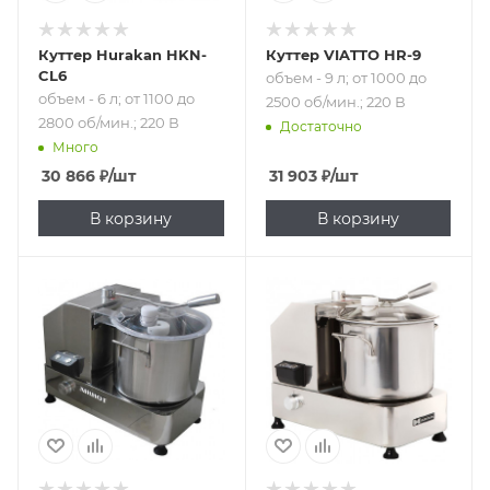
Куттер Hurakan HKN-
Куттер VIATTO HR-9
CL6
объем - 9 л; от 1000 до
объем - 6 л; от 1100 до
2500 об/мин.; 220 В
2800 об/мин.; 220 В
Достаточно
Много
30 866
₽
/шт
31 903
₽
/шт
В корзину
В корзину
Подпись к товару
Подпись к товару
от 4 до 9 л; от 980
объем - 9 л; от
до 2200 об/мин.;
1100 до 2800 об/
220 В
мин.; 220 В