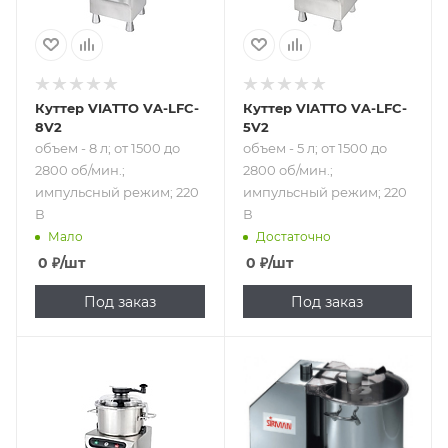
Куттер VIATTO VA-LFC-
Куттер VIATTO VA-LFC-
8V2
5V2
объем - 8 л; от 1500 до
объем - 5 л; от 1500 до
2800 об/мин.;
2800 об/мин.;
импульсный режим; 220
импульсный режим; 220
В
В
Мало
Достаточно
0
₽
/шт
0
₽
/шт
Под заказ
Под заказ
Подпись к товару
Подпись к товару
объем - 5 л;
объем - 5.3 л;
скорость - 1500
скорость - 2800
об/мин.;
об/мин.; 220 В
импульсный