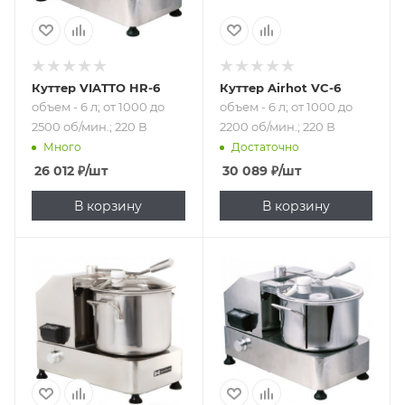
Куттер VIATTO HR-6
Куттер Airhot VC-6
объем - 6 л; от 1000 до
объем - 6 л; от 1000 до
2500 об/мин.; 220 В
2200 об/мин.; 220 В
Много
Достаточно
26 012
₽
/шт
30 089
₽
/шт
В корзину
В корзину
Подпись к товару
Подпись к товару
объем - 6 л; от
объем - 9 л; от
1100 до 2800 об/
1000 до 2500 об/
мин.; 220 В
мин.; 220 В