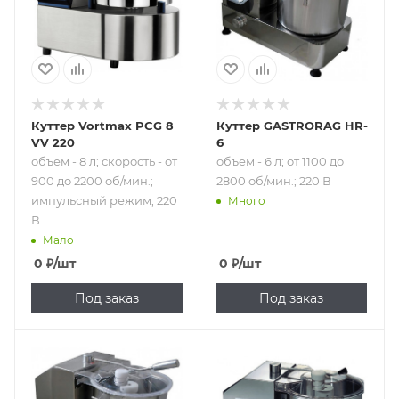
импульсный
режим; 220 В
Куттер Vortmax PCG 8
Куттер GASTRORAG HR-
VV 220
6
объем - 8 л; скорость - от
объем - 6 л; от 1100 до
900 до 2200 об/мин.;
2800 об/мин.; 220 В
импульсный режим; 220
Много
В
Мало
0
₽
/шт
0
₽
/шт
Под заказ
Под заказ
Подпись к товару
Подпись к товару
объем - 9 л;
объем - 3.3 л;
скорость - от 1100
скорость - 2800