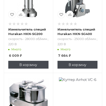
Измельчитель специй
Измельчитель специй
Hurakan HKN-SG200
Hurakan HKN-SG400
скорость - 28000 об/мин.;
скорость - 25000 об/мин.;
220 В
220 В
Много
Много
6 009
₽
7 664
₽
В корзину
В корзину
Подпись к товару
Подпись к товару
объем - 6 л; от
объем - 6 л; от
1000 до 2500 об/
1000 до 2200 об/
мин.; 220 В
мин.; 220 В