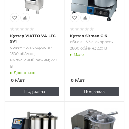
режим; 220 В
Куттер VIATTO VA-LFC-
Куттер Sirman C 6
5V1
объем - 5.3 л; скорость -
объем - 5 л; скорость -
2800 об/мин.; 220 В
1500 об/мин.;
Мало
импульсный режим; 220
В
Достаточно
0
₽
/шт
0
₽
/шт
Под заказ
Под заказ
Подпись к товару
Подпись к товару
объем - 8 л;
объем - 6 л; от
скорость - от 900
1100 до 2800 об/
до 2200 об/мин.;
мин.; 220 В