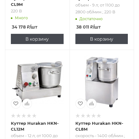
CL9M
объем - 9 л; от 1100 до
220 В
2800 об/мин.; 220 В
Много
Достаточно
34 178
₽
/шт
38 011
₽
/шт
В корзину
В корзину
Подпись к товару
Подпись к товару
объем - 12 л; от
скорость - 1400
1000 до 2200 об/
об/мин.; 220 В
мин.; 220 В
Куттер Hurakan HKN-
Куттер Hurakan HKN-
CL12M
CL8M
объем - 12 л; от 1000 до
скорость - 1400 об/мин.;