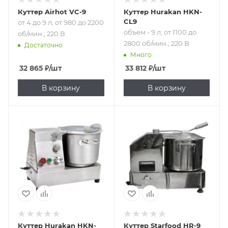
Куттер Airhot VC-9
Куттер Hurakan HKN-
CL9
от 4 до 9 л; от 980 до 2200
объем - 9 л; от 1100 до
об/мин.; 220 В
2800 об/мин.; 220 В
Достаточно
Много
32 865
₽
/шт
33 812
₽
/шт
В корзину
В корзину
Подпись к товару
Подпись к товару
220 В
объем - 9 л; от
1100 до 2800 об/
мин.; 220 В
Куттер Hurakan HKN-
Куттер Starfood HR-9