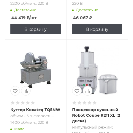
2200 об/мин.; 220 В
220 В
Достаточно
Достаточно
44 419
₽
/шт
46 067
₽
В корзину
В корзину
Подпись к товару
Подпись к товару
объем - 5 л;
импульсный
скорость - 1400
режим; 1500 об/
об/мин.; 220 В
мин.; 220 В
Куттер Kocateq TQ5NW
Процессор кухонный
Robot Coupe R211 XL (2
объем - 5 л; скорость -
диска)
1400 об/мин.; 220 В
импульсный режим;
Мало