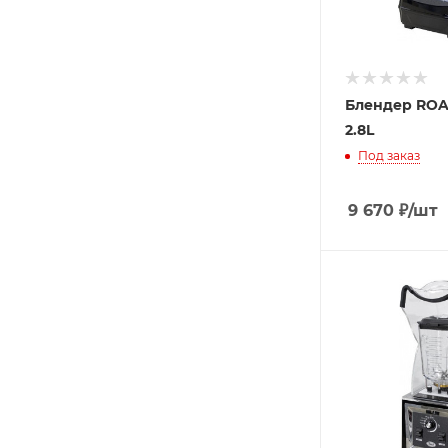
Блендер ROA
2.8L
Под заказ
9 670
₽
/шт