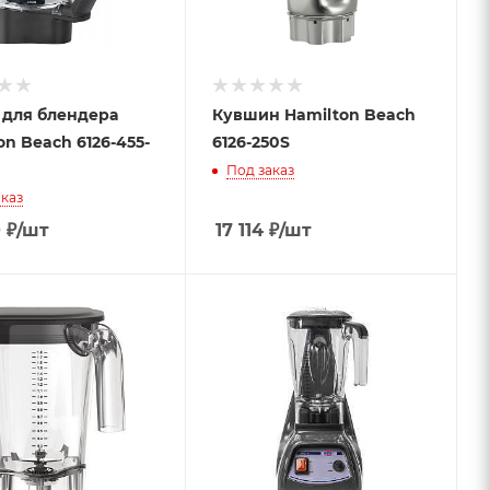
 для блендера
Кувшин Hamilton Beach
on Beach 6126-455-
6126-250S
Под заказ
каз
0
₽
/шт
17 114
₽
/шт