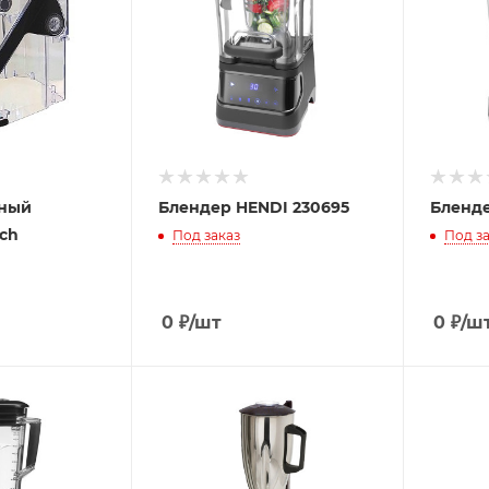
тный
Блендер HENDI 230695
Бленде
ch
Под заказ
Под за
0
₽
/шт
0
₽
/ш