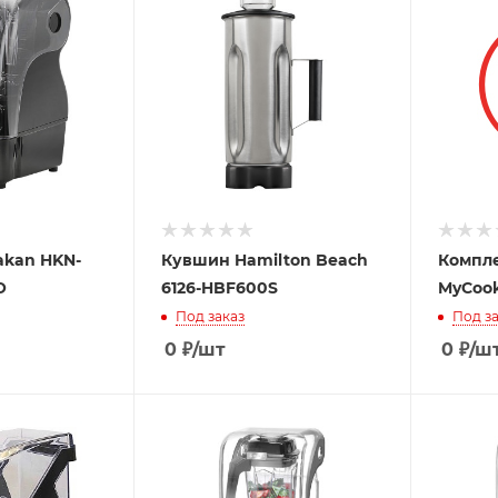
akan HKN-
Кувшин Hamilton Beach
Компле
O
6126-HBF600S
MyCook
Под заказ
Под за
0
₽
/шт
0
₽
/ш