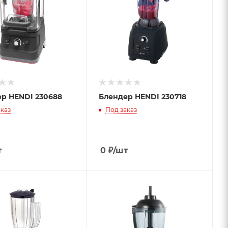
р HENDI 230688
Блендер HENDI 230718
каз
Под заказ
т
0
₽
/шт