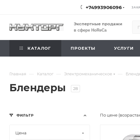
+74993906096
ЗАК
Экспертные продажи
в сфере HoReCa
КАТАЛОГ
ПРОЕКТЫ
УСЛУГИ
—
—
—
Главная
Каталог
Электромеханическое
Бленд
Блендеры
28
По цене (возраста
ФИЛЬТР
Цена