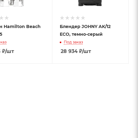
 Hamilton Beach
Блендер JOHNY AK/12
5
ECO, темно-серый
каз
Под заказ
5
₽
/шт
28 934
₽
/шт