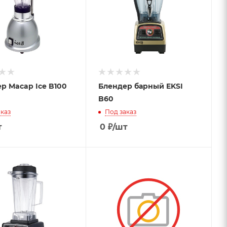
р Macap Ice B100
Блендер барный EKSI
B60
каз
Под заказ
т
0
₽
/шт