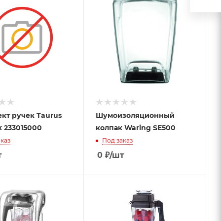
кт ручек Taurus
Шумоизоляционный
 233015000
колпак Waring SE500
каз
Под заказ
т
0
₽
/шт