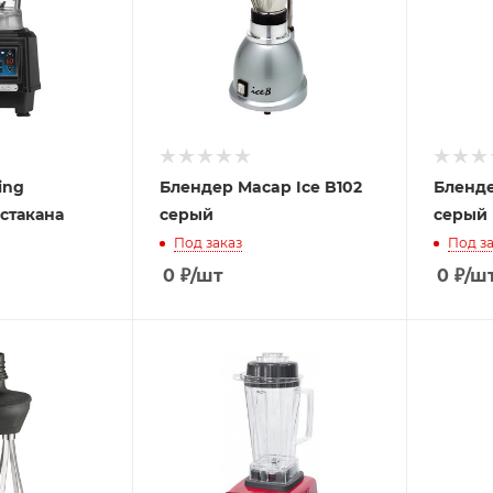
ing
Блендер Macap Ice B102
Бленде
 стакана
серый
серый
Под заказ
Под за
0
₽
/шт
0
₽
/ш