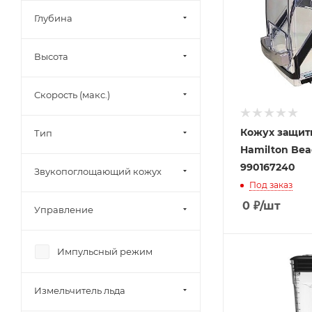
Глубина
Высота
Скорость (макс.)
Кожух защи
Тип
Hamilton Bea
990167240
Звукопоглощающий кожух
Под заказ
0
₽
/шт
Управление
Импульсный режим
Измельчитель льда