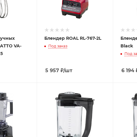
ручных
Блендер ROAL RL-767-2L
Бленде
IATTO VA-
Black
Под заказ
05
Под за
5 957
₽
/шт
6 194