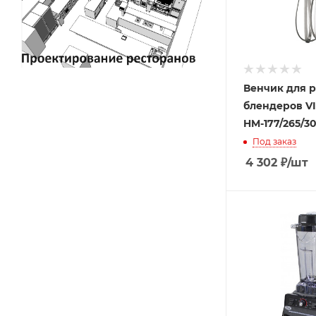
Венчик для 
блендеров V
HM-177/265/3
Под заказ
4 302
₽
/шт