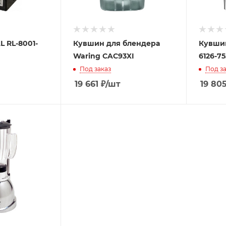
 RL-8001-
Кувшин для блендера
Кувшин
Waring CAC93XI
6126-75
Под заказ
Под за
19 661
₽
/шт
19 80