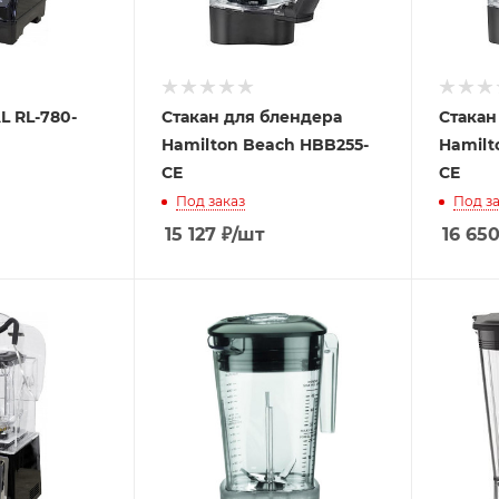
L RL-780-
Стакан для блендера
Стакан
Hamilton Beach HBB255-
Hamilt
CE
CE
Под заказ
Под за
15 127
₽
/шт
16 65