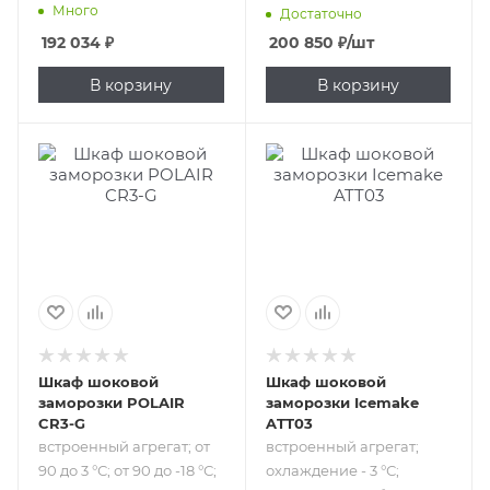
Много
Достаточно
192 034
₽
200 850
₽
/шт
В корзину
В корзину
Подпись к товару
Подпись к товару
встроенный
встроенный
агрегат; от 90 до 3
агрегат;
°С; от 90 до -18 °С;
охлаждение - 3 °С;
3 уровня;
заморозка - -18 °С;
гастроемкости
70 л; 3 уровня;
GN 1/1; противни
гастроемкости
60х40 см; 220 В
GN 1/1; противни
60х40 см; 220
Шкаф шоковой
Шкаф шоковой
заморозки POLAIR
заморозки Icemake
CR3-G
ATT03
встроенный агрегат; от
встроенный агрегат;
90 до 3 °С; от 90 до -18 °С;
охлаждение - 3 °С;