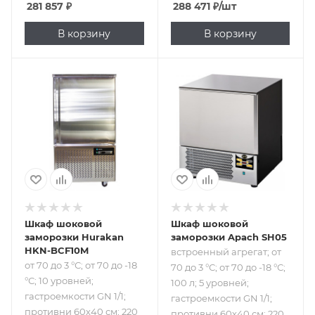
281 857
₽
288 471
₽
/шт
В корзину
В корзину
Подпись к товару
Подпись к товару
от 70 до 3 °С; от 70
встроенный
до -18 °С; 10
агрегат; от 70 до 3
уровней;
°С; от 70 до -18 °С;
гастроемкости
100 л; 5 уровней;
GN 1/1; противни
гастроемкости
60х40 см; 220 В
GN 1/1; противни
60х40 см; 220 В
Шкаф шоковой
Шкаф шоковой
заморозки Hurakan
заморозки Apach SH05
HKN-BCF10M
встроенный агрегат; от
от 70 до 3 °С; от 70 до -18
70 до 3 °С; от 70 до -18 °С;
°С; 10 уровней;
100 л; 5 уровней;
гастроемкости GN 1/1;
гастроемкости GN 1/1;
противни 60х40 см; 220
противни 60х40 см; 220