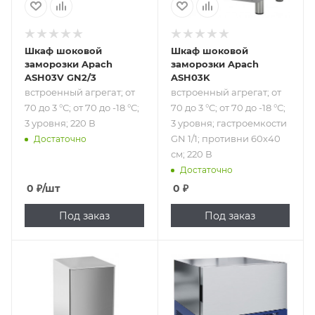
60х40 см; 220 В
Шкаф шоковой
Шкаф шоковой
заморозки Apach
заморозки Apach
ASH03V GN2/3
ASH03K
встроенный агрегат; от
встроенный агрегат; от
70 до 3 °С; от 70 до -18 °С;
70 до 3 °С; от 70 до -18 °С;
3 уровня; 220 В
3 уровня; гастроемкости
GN 1/1; противни 60х40
Достаточно
см; 220 В
Достаточно
0
₽
/шт
0
₽
Под заказ
Под заказ
Подпись к товару
Подпись к товару
встроенный
встроенный
агрегат;
агрегат; от 90 до 3
охлаждение - 3 °С;
°С; от 90 до -18 °С;