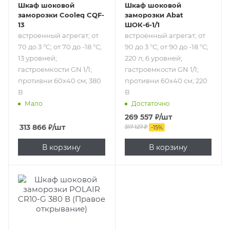
Шкаф шоковой
Шкаф шоковой
заморозки Cooleq CQF-
заморозки Abat
13
ШОК-6-1/1
встроенный агрегат; от
встроенный агрегат; от
70 до 3 °С; от 70 до -18 °С;
90 до 3 °С; от 90 до -18 °С;
13 уровней;
220 л; 6 уровней;
гастроемкости GN 1/1;
гастроемкости GN 1/1;
противни 60х40 см; 380
противни 60х40 см; 220
В
В
Мало
Достаточно
269 557
₽
/шт
313 866
₽
/шт
317 127
₽
-
15
%
В корзину
В корзину
Подпись к товару
от 90 до 3 °С; от
90 до -18 °С; 10
уровней;
гастроемкости