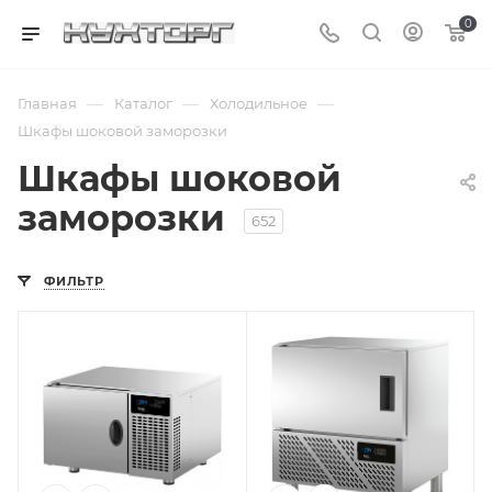
0
—
—
—
Главная
Каталог
Холодильное
Шкафы шоковой заморозки
Шкафы шоковой
заморозки
652
ФИЛЬТР
Подпись к товару
Подпись к товару
встроенный
встроенный
агрегат; от 70 до 3
агрегат; от 70 до 3
°С; от 70 до -18 °С;
°С; от 70 до -18 °С;
3 уровня; 220 В
3 уровня;
гастроемкости
GN 1/1; противни