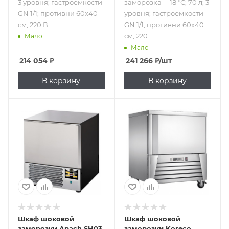
3 уровня; гастроемкости
заморозка - -18 °С; 70 л; 3
GN 1/1; противни 60х40
уровня; гастроемкости
см; 220 В
GN 1/1; противни 60х40
см; 220
Мало
Мало
214 054
₽
241 266
₽
/шт
В корзину
В корзину
Подпись к товару
Подпись к товару
встроенный
встроенный
агрегат; от 70 до 3
агрегат; от 90 до 3
°С; от 70 до -18 °С;
°С; от 90 до -18 °С;
70 л; 3 уровня;
5 уровней;
гастроемкости
гастроемкости
GN 1/1; противни
GN 1/1; противни
60х40 см; 220 В
60х40 см; 220 В
Шкаф шоковой
Шкаф шоковой
заморозки Apach SH03
заморозки Koreco