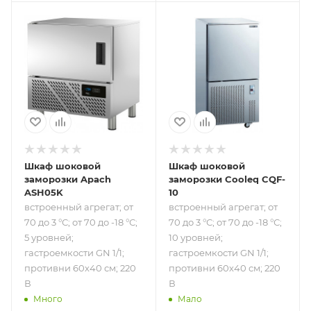
Подпись к товару
Подпись к товару
встроенный
встроенный
агрегат; от 70 до 3
агрегат; от 70 до 3
°С; от 70 до -18 °С;
°С; от 70 до -18 °С;
5 уровней;
10 уровней;
гастроемкости
гастроемкости
GN 1/1; противни
GN 1/1; противни
60х40 см; 220 В
60х40 см; 220 В
Шкаф шоковой
Шкаф шоковой
заморозки Apach
заморозки Cooleq CQF-
ASH05K
10
встроенный агрегат; от
встроенный агрегат; от
70 до 3 °С; от 70 до -18 °С;
70 до 3 °С; от 70 до -18 °С;
5 уровней;
10 уровней;
гастроемкости GN 1/1;
гастроемкости GN 1/1;
противни 60х40 см; 220
противни 60х40 см; 220
В
В
Много
Мало