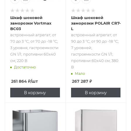
Шкаф шоковой
Шкаф шоковой
заморозки Vortmax
заморозки POLAIR CR7-
BC03
L
встроенный агрегат; от
встроенный агрегат; от
70 до 3 °С; от 70 до -18 °С;
90 до 3 °С; от 90 до -18 °С;
3 уровня; гастроемкости
7 уровней;
GN 1/1; противни 60х40
гастроемкости GN 1/1;
см; 220 В
противни 60х40 см; 380
В
Достаточно
Мало
261 864
₽
/шт
267 287
₽
В корзину
В корзину
Подпись к товару
Подпись к товару
встроенный
встроенный
агрегат; от 90 до 3
агрегат; от 90 до 3
°С; от 90 до -18 °С;
°С; от 90 до -18 °С;