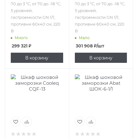
70 до 3 °С; от 70 до -18 °С;
70 до 3 °С; от 70 до -18 °С;
5 уровней;
5 уровней;
гастроемкости GN 1/1;
гастроемкости GN 1/1;
противни 60х40 см; 220
противни 60х40 см; 220
В
В
Много
Мало
299 321
₽
301 908
₽
/шт
В корзину
В корзину
Подпись к товару
Подпись к товару
встроенный
встроенный
агрегат; от 70 до 3
агрегат; от 90 до 3
°С; от 70 до -18 °С;
°С; от 90 до -18 °С;
13 уровней;
220 л; 6 уровней;
гастроемкости
гастроемкости
GN 1/1; противни
GN 1/1; противни
60х40 см; 380 В
60х40 см; 220 В