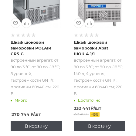
5 уровней;
140 л; 4 уровня;
гастроемкости
гастроемкости
GN 1/1; противни
GN 1/1; противни
60х40 см; 220 В
60х40 см; 220 В
Шкаф шоковой
Шкаф шоковой
заморозки POLAIR
заморозки Abat
CR5-G
ШОК-4-1/1
встроенный агрегат; от
встроенный агрегат; от
90 до 3 °С; от 90 до -18 °С;
90 до 3 °С; от 90 до -18 °С;
5 уровней;
140 л; 4 уровня;
гастроемкости GN 1/1;
гастроемкости GN 1/1;
противни 60х40 см; 220
противни 60х40 см; 220
В
В
Много
Достаточно
232 441
₽
/шт
270 744
₽
/шт
273 460
₽
-
15
%
В корзину
В корзину