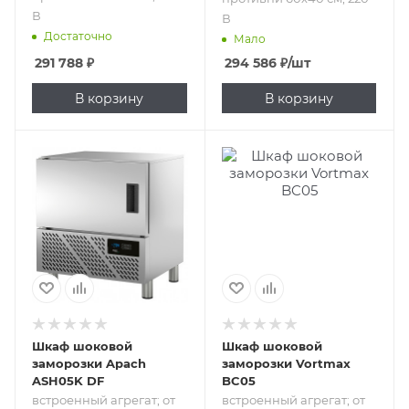
В
В
Достаточно
Мало
291 788
₽
294 586
₽
/шт
В корзину
В корзину
Подпись к товару
Подпись к товару
встроенный
встроенный
агрегат; от 70 до 3
агрегат; от 70 до 3
°С; от 70 до -18 °С;
°С; от 70 до -18 °С;
5 уровней;
5 уровней;
гастроемкости
гастроемкости
GN 1/1; противни
GN 1/1; противни
60х40 см; 220 В
60х40 см; 220 В
Шкаф шоковой
Шкаф шоковой
заморозки Apach
заморозки Vortmax
ASH05K DF
BC05
встроенный агрегат; от
встроенный агрегат; от