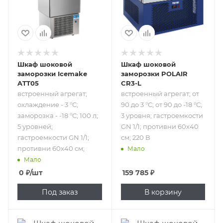
заморозка - -18 °С;
3 уровня;
100 л; 5 уровней;
гастроемкости
гастроемкости
GN 1/1; противни
GN 1/1; противни
60х40 см; 220 В
60х40 см;
Шкаф шоковой
Шкаф шоковой
заморозки Icemake
заморозки POLAIR
ATT05
CR3-L
встроенный агрегат;
встроенный агрегат; от
охлаждение - 3 °С;
90 до 3 °С; от 90 до -18 °С;
заморозка - -18 °С; 100 л;
3 уровня; гастроемкости
5 уровней;
GN 1/1; противни 60х40
гастроемкости GN 1/1;
см; 220 В
противни 60х40 см;
Мало
Мало
0
₽
/шт
159 785
₽
Под заказ
В корзину
Подпись к товару
Подпись к товару