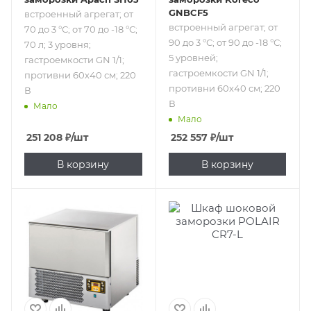
GNBCF5
встроенный агрегат; от
встроенный агрегат; от
70 до 3 °С; от 70 до -18 °С;
90 до 3 °С; от 90 до -18 °С;
70 л; 3 уровня;
5 уровней;
гастроемкости GN 1/1;
гастроемкости GN 1/1;
противни 60х40 см; 220
противни 60х40 см; 220
В
В
Мало
Мало
251 208
₽
/шт
252 557
₽
/шт
В корзину
В корзину
Подпись к товару
Подпись к товару
встроенный
встроенный
агрегат; от 70 до 3
агрегат; от 90 до 3
°С; от 70 до -18 °С;
°С; от 90 до -18 °С;
3 уровня;
7 уровней;
гастроемкости
гастроемкости
GN 1/1; противни
GN 1/1; противни
60х40 см; 220 В
60х40 см; 380 В