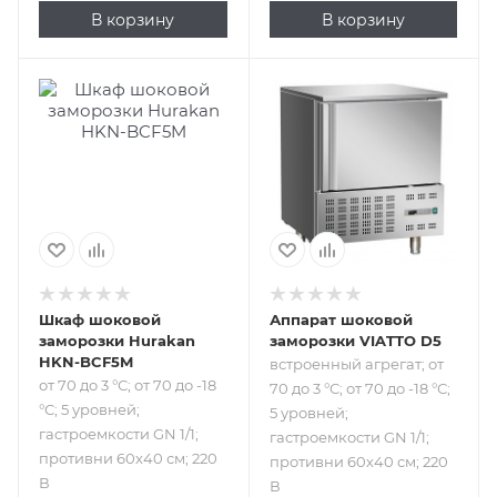
В корзину
В корзину
Подпись к товару
Подпись к товару
от 70 до 3 °С; от 70
встроенный
до -18 °С; 5
агрегат; от 70 до 3
уровней;
°С; от 70 до -18 °С;
гастроемкости
5 уровней;
GN 1/1; противни
гастроемкости
60х40 см; 220 В
GN 1/1; противни
60х40 см; 220 В
Шкаф шоковой
Аппарат шоковой
заморозки Hurakan
заморозки VIATTO D5
HKN-BCF5M
встроенный агрегат; от
от 70 до 3 °С; от 70 до -18
70 до 3 °С; от 70 до -18 °С;
°С; 5 уровней;
5 уровней;
гастроемкости GN 1/1;
гастроемкости GN 1/1;
противни 60х40 см; 220
противни 60х40 см; 220
В
В